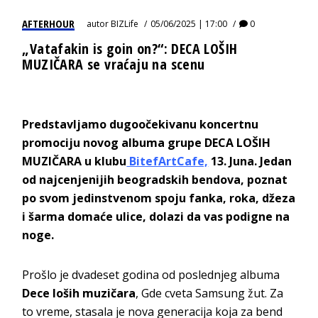
AFTERHOUR
autor
BIZLife
05/06/2025 | 17:00
0
„Vatafakin is goin on?“: DECA LOŠIH
MUZIČARA se vraćaju na scenu
Predstavljamo dugoočekivanu koncertnu
promociju novog albuma grupe DECA LOŠIH
MUZIČARA u klubu
BitefArtCafe,
13. Juna. Jedan
od najcenjenijih beogradskih bendova, poznat
po svom jedinstvenom spoju fanka, roka, džeza
i šarma domaće ulice, dolazi da vas podigne na
noge.
Prošlo je dvadeset godina od poslednjeg albuma
Dece loših muzičara
, Gde cveta Samsung žut. Za
to vreme, stasala je nova generacija koja za bend