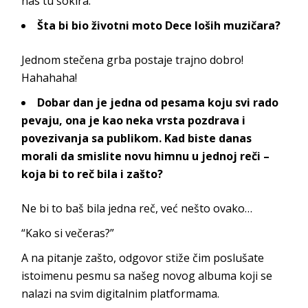
nas tu šokira.
Šta bi bio životni moto Dece loših muzičara?
Jednom stečena grba postaje trajno dobro!
Hahahaha!
Dobar dan je jedna od pesama koju svi rado
pevaju, ona je kao neka vrsta pozdrava i
povezivanja sa publikom. Kad biste danas
morali da smislite novu himnu u jednoj reči –
koja bi to reč bila i zašto?
Ne bi to baš bila jedna reč, već nešto ovako…
“Kako si večeras?”
A na pitanje zašto, odgovor stiže čim poslušate
istoimenu pesmu sa našeg novog albuma koji se
nalazi na svim digitalnim platformama.