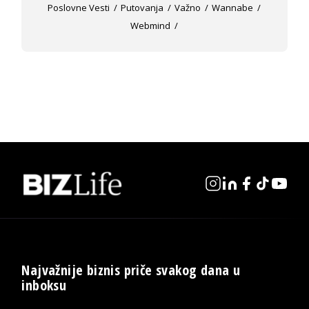
Poslovne Vesti
Putovanja
Važno
Wannabe
Webmind
Najvažnije biznis priče svakog dana u
inboksu