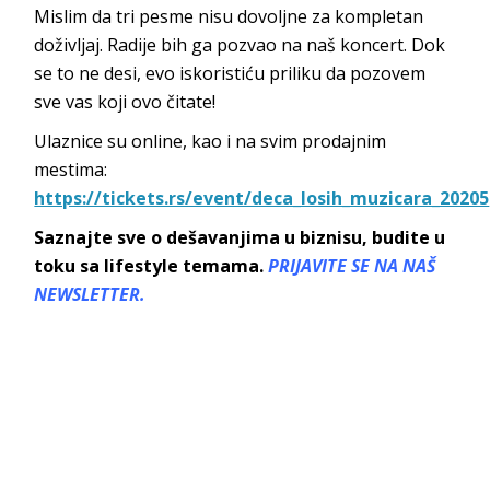
Mislim da tri pesme nisu dovoljne za kompletan
doživljaj. Radije bih ga pozvao na naš koncert. Dok
se to ne desi, evo iskoristiću priliku da pozovem
sve vas koji ovo čitate!
Ulaznice su online, kao i na svim prodajnim
mestima:
https://tickets.rs/event/deca_losih_muzicara_20205
Saznajte sve o dešavanjima u biznisu, budite u
toku sa lifestyle temama.
PRIJAVITE SE NA NAŠ
NEWSLETTER.