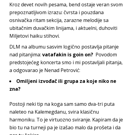
Kroz devet novih pesama, bend ostaje veran svom
prepoznatljivom izrazu: čvrsta i pouzdana
osnivačka ritam sekcija, zarazne melodije sa
ubitačnim duvačkim linijama, i aktuelni, duhoviti
Miljetovi haiku stihovi.
DLM na albumu sasvim logično postavlja pitanje
nad pitanjima:
vatafakin is goin on?
Povodom
predstojećeg koncerta smo i mi postavljali pitanja,
a odgovarao je Nenad Petrović:
Omiljeni izvođač ili grupa za koje niko ne
zna?
Postoji neki tip na koga sam samo dva-tri puta
naleteo na Kalemegdanu, svira klasičnu
harmoniku. To je virtuozno sviranje. Kapiram da je
bio tu na turneji pa je izašao malo da prošeta i da