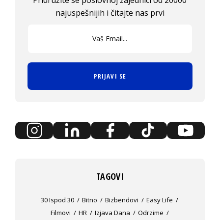
Pridružite se poslovnoj zajednici od 20000
najuspešnijih i čitajte nas prvi
PRIJAVI SE
TAGOVI
30 Ispod 30
Bitno
Bizbendovi
Easy Life
Filmovi
HR
Izjava Dana
Odrzime