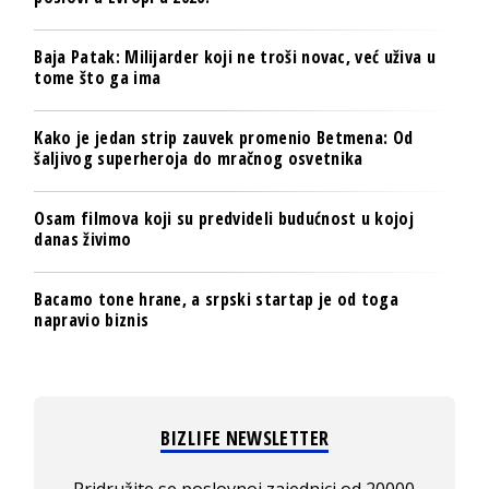
Baja Patak: Milijarder koji ne troši novac, već uživa u
tome što ga ima
Kako je jedan strip zauvek promenio Betmena: Od
šaljivog superheroja do mračnog osvetnika
Osam filmova koji su predvideli budućnost u kojoj
danas živimo
Bacamo tone hrane, a srpski startap je od toga
napravio biznis
BIZLIFE NEWSLETTER