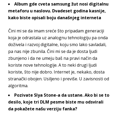
Album gde cveta samsung žut nosi digitalnu
metaforu u naslovu. Dvadeset godina kasnije,
kako biste opisali boju današnjeg interneta
Čini mi se da imam sreće što pripadam generaciji
koja je odrastala uz analognu tehnologiju pa onda
doživela i razvoj digitalne, koju smo lako savladali,
pa nas nije zbunila. Čini mi se da je dosta ljudi
zbunjeno i da ne umeju baš na pravi način da
koriste nove tehnologije. A to neki drugi ljudi
koriste, što nije dobro. Internet je, nekako, dosta
stranački obojen. Usiljeno i previše. U zavisnosti od
algoritma.
Pozivate Slya Stone-a da ustane. Ako bi se to
desilo, koje tri DLM pesme biste mu odsvirali
da pokažete našu verziju fanka?