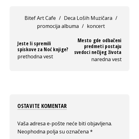
Bitef Art Cafe
/
Deca Loših Muzičara
/
promocija albuma
/
koncert
Mesto gde odbačeni
Jeste li spremili
predmeti postaju
spiskove za Noć knjige?
svedoci nečijeg života
prethodna vest
naredna vest
OSTAVITE KOMENTAR
Vaša adresa e-pošte neće biti objavljena.
Neophodna polja su označena
*