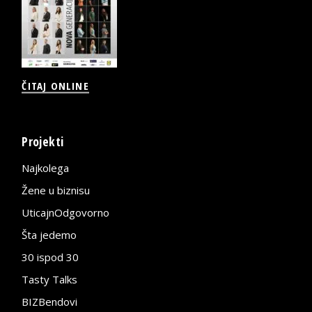
ČITAJ ONLINE
Projekti
Najkolega
Žene u biznisu
UticajnOdgovorno
Šta jedemo
30 ispod 30
Tasty Talks
BIZBendovi