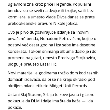
uglavnom zna kroz priče i legende. Popularni
bendovi su se sveli na dvojce ili trojke, sa ili bez
kormilara, a umesto Vlade Divca danas se prate
prekookeanske bravure Nikole Jokića.
Ovo je prvo dugosvirajuće izdanje sa “novim
pevačem” benda, Nenadom Petrovićem, koji je u
postavi već deset godina i iza sebe ima desetine
koncerata. Tokom snimanja albuma došlo je i do
promene na gitari, umesto Predraga Stojkovića,
ulogu je preuzeo Lazar Ilić.
Novi materijal je godinama tražio dom kod raznih
domaćih izdavača, da bi se na kraju skrasio pod
okriljem mlade etikete Midget Unit Records.
Ustani Slaj Stoune, Srbija te zove jasno i glasno
pokazuje da DLM i dalje ima šta da kaže — i da
pokaže.