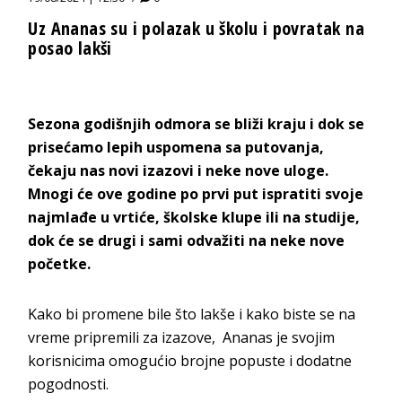
Uz Ananas su i polazak u školu i povratak na
posao lakši
Sezona godišnjih odmora se bliži kraju i dok se
prisećamo lepih uspomena sa putovanja,
čekaju nas novi izazovi i neke nove uloge.
Mnogi će ove godine po prvi put ispratiti svoje
najmlađe u vrtiće, školske klupe ili na studije,
dok će se drugi i sami odvažiti na neke nove
početke.
Kako bi promene bile što lakše i kako biste se na
vreme pripremili za izazove, Ananas je svojim
korisnicima omogućio brojne popuste i dodatne
pogodnosti.