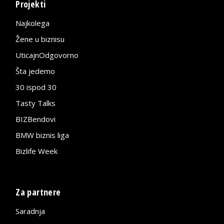
Projekti
Najkolega
Žene u biznisu
UticajnOdgovorno
Šta jedemo
30 ispod 30
Tasty Talks
BIZBendovi
BMW biznis liga
Bizlife Week
Za partnere
Saradnja