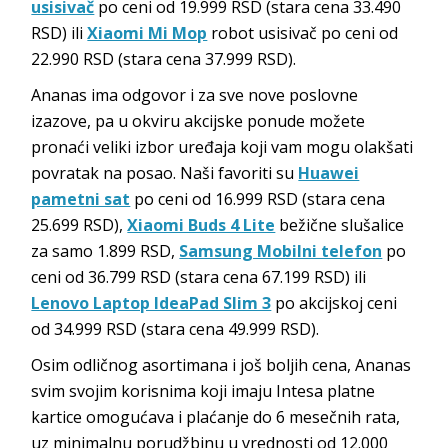
usisivač
po ceni od 19.999 RSD (stara cena 33.490
RSD) ili
Xiaomi Mi Mop
robot usisivač po ceni od
22.990 RSD (stara cena 37.999 RSD).
Ananas ima odgovor i za sve nove poslovne
izazove, pa u okviru akcijske ponude možete
pronaći veliki izbor uređaja koji vam mogu olakšati
povratak na posao. Naši favoriti su
Huawei
pametni sat
po ceni od 16.999 RSD (stara cena
25.699 RSD),
Xiaomi Buds 4 Lite
bežične slušalice
za samo 1.899 RSD,
Samsung Mobilni telefon
po
ceni od 36.799 RSD (stara cena 67.199 RSD) ili
Lenovo Laptop IdeaPad Slim 3
po akcijskoj ceni
od 34.999 RSD (stara cena 49.999 RSD).
Osim odličnog asortimana i još boljih cena, Ananas
svim svojim korisnima koji imaju Intesa platne
kartice omogućava i plaćanje do 6 mesečnih rata,
uz minimalnu porudžbinu u vrednosti od 12.000