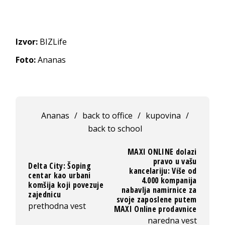
Izvor:
BIZLife
Foto:
Ananas
Ananas
/
back to office
/
kupovina
/
back to school
MAXI ONLINE dolazi
pravo u vašu
Delta City: Šoping
kancelariju: Više od
centar kao urbani
4.000 kompanija
komšija koji povezuje
nabavlja namirnice za
zajednicu
svoje zaposlene putem
prethodna vest
MAXI Online prodavnice
naredna vest