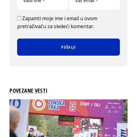
Zapamti moje ime i email u ovom
pretraživaču za sledeći komentar.
POVEZANE VESTI