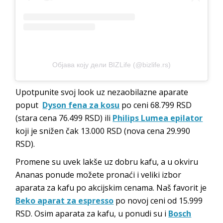
Објава коју дели BIZLife (@bizlife.rs)
Upotpunite svoj look uz nezaobilazne aparate
poput
Dyson fena za kosu
po ceni 68.799 RSD
(stara cena 76.499 RSD) ili
Philips Lumea epilator
koji je snižen čak 13.000 RSD (nova cena 29.990
RSD).
Promene su uvek lakše uz dobru kafu, a u okviru
Ananas ponude možete pronaći i veliki izbor
aparata za kafu po akcijskim cenama. Naš favorit je
Beko aparat za espresso
po novoj ceni od 15.999
RSD. Osim aparata za kafu, u ponudi su i
Bosch