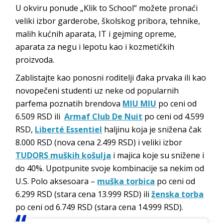
U okviru ponude „Klik to School“ možete pronaći
veliki izbor garderobe, školskog pribora, tehnike,
malih kućnih aparata, IT i gejming opreme,
aparata za negu i lepotu kao i kozmetičkih
proizvoda.
Zablistajte kao ponosni roditelji đaka prvaka ili kao
novopečeni studenti uz neke od popularnih
parfema poznatih brendova
MIU MIU
po ceni od
6.509 RSD ili
Armaf Club De Nuit
po ceni od 4.599
RSD,
Liberté Essentiel
haljinu koja je snižena čak
8.000 RSD (nova cena 2.499 RSD) i veliki izbor
TUDORS muških košulja
i majica koje su snižene i
do 40%. Upotpunite svoje kombinacije sa nekim od
U.S. Polo aksesoara –
muška torbica
po ceni od
6.299 RSD (stara cena 13.999 RSD) ili
ženska torba
po ceni od 6.749 RSD (stara cena 14.999 RSD).