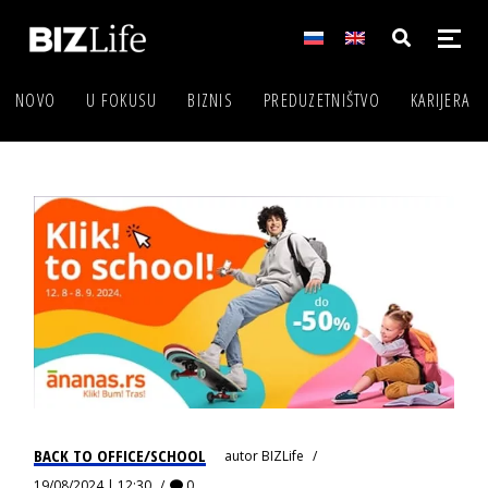
NOVO
U FOKUSU
BIZNIS
PREDUZETNIŠTVO
KARIJERA
BACK TO OFFICE/SCHOOL
autor
BIZLife
19/08/2024 | 12:30
0