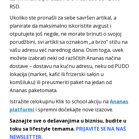
RSD.
Ukoliko ste pronašli za sebe savršen artikal, a
planirate da maksimalno iskoristite avgust i
otputujete još negde, ne morate brinuti o svojoj
porudžbini, svi artikli sa oznakom „a brzo“ stižu na
vašu adresu već narednog dana. Osim toga, uvek
možete izabrati neki od različitih Ananas načina
dostave – dostavu na kućnu adresu, neku od PUDO
lokacija (market, kafić ili frizerski salon u
komšiluku) ili preusmeriti paket na jedan od
Ananas paketomata.
Istražite celokupnu Klik to school akciju na
Ananas
platformi
i spremni dočekajte nove izazove.
Saznajte sve o dešavanjima u biznisu, budite u
toku sa lifestyle temama.
PRIJAVITE SE NA NAŠ
NEWSLETTER.