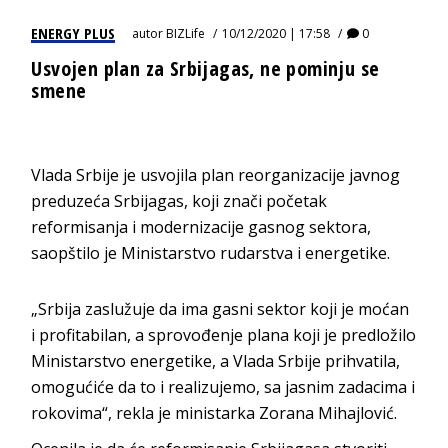
ENERGY PLUS
autor
BIZLife
10/12/2020 | 17:58
0
Usvojen plan za Srbijagas, ne pominju se
smene
Vlada Srbije je usvojila plan reorganizacije javnog
preduzeća Srbijagas, koji znači početak
reformisanja i modernizacije gasnog sektora,
saopštilo je Ministarstvo rudarstva i energetike.
„Srbija zaslužuje da ima gasni sektor koji je moćan
i profitabilan, a sprovođenje plana koji je predložilo
Ministarstvo energetike, a Vlada Srbije prihvatila,
omogućiće da to i realizujemo, sa jasnim zadacima i
rokovima“, rekla je ministarka Zorana Mihajlović.