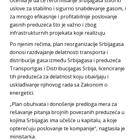
Ocenila je da će reformisanje Srbijagasa stvoriti
uslove za stabilno i sigurno snabdevanje gasom, i
za mnogo efikasnije i profitabilnije poslovanje
gasnih preduzeća što je važno i zbog
infrastrukturnih projekata koje realizuju.
Po njenim rečima, plan reorganizacije Srbijagasa
donosi razdvajanje delatnosti transporta i
distribucije gasa između Srbijagasa i preduzeća
Transportgas i Distribucijagas Srbija, licenciranje
tih preduzeća za delatnost koju obavljaju i
usklađivanje njihovog rada sa Zakonom o
energetici.
„Plan obuhvata i donošenje predloga mera za
rešavanje pitanja brojnih povezanih preduzeća u
kojima Srbijagas ima učešće u kapitalu, a koje
opterećuju poslovanje te kompanije“, naglasila je
ministarka.