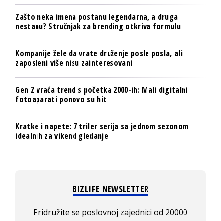
Zašto neka imena postanu legendarna, a druga
nestanu? Stručnjak za brending otkriva formulu
Kompanije žele da vrate druženje posle posla, ali
zaposleni više nisu zainteresovani
Gen Z vraća trend s početka 2000-ih: Mali digitalni
fotoaparati ponovo su hit
Kratke i napete: 7 triler serija sa jednom sezonom
idealnih za vikend gledanje
BIZLIFE NEWSLETTER
Pridružite se poslovnoj zajednici od 20000