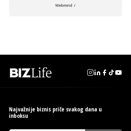
Webmind
Najvažnije biznis priče svakog dana u
inboksu