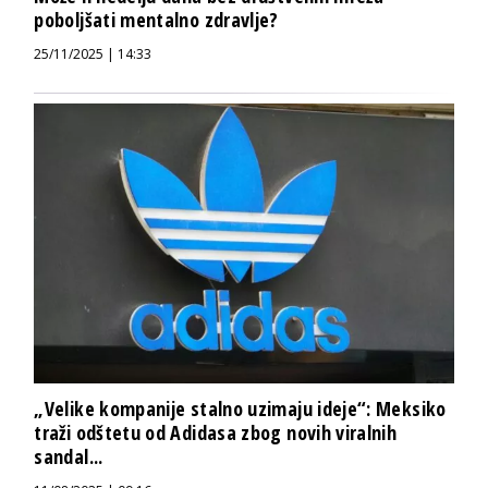
poboljšati mentalno zdravlje?
25/11/2025 | 14:33
„Velike kompanije stalno uzimaju ideje“: Meksiko
traži odštetu od Adidasa zbog novih viralnih
sandal...