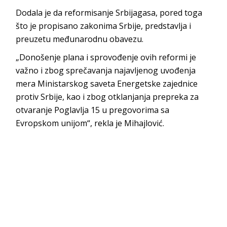
Dodala je da reformisanje Srbijagasa, pored toga
što je propisano zakonima Srbije, predstavlja i
preuzetu međunarodnu obavezu.
„Donošenje plana i sprovođenje ovih reformi je
važno i zbog sprečavanja najavljenog uvođenja
mera Ministarskog saveta Energetske zajednice
protiv Srbije, kao i zbog otklanjanja prepreka za
otvaranje Poglavlja 15 u pregovorima sa
Evropskom unijom“, rekla je Mihajlović.