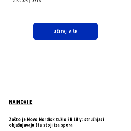
11/08/2025 | 09:16
UČITAJ VIŠE
NAJNOVIJE
Zašto je Novo Nordisk tužio Eli Lilly: stručnjaci
objašnjavaju šta stoji iza spora