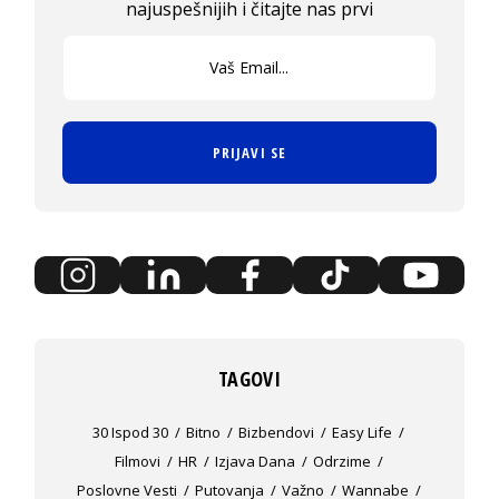
najuspešnijih i čitajte nas prvi
PRIJAVI SE
TAGOVI
30 Ispod 30
Bitno
Bizbendovi
Easy Life
Filmovi
HR
Izjava Dana
Odrzime
Poslovne Vesti
Putovanja
Važno
Wannabe