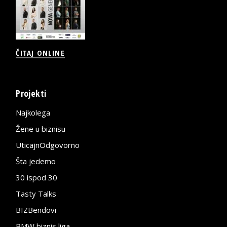
ČITAJ ONLINE
Projekti
Najkolega
Žene u biznisu
UticajnOdgovorno
Šta jedemo
30 ispod 30
Tasty Talks
BIZBendovi
BMW biznis liga