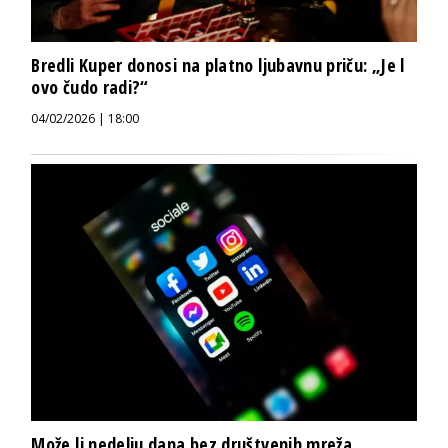
Bredli Kuper donosi na platno ljubavnu priču: „Je l
ovo čudo radi?“
04/02/2026 | 18:00
Može li nedelju dana bez društvenih mreža