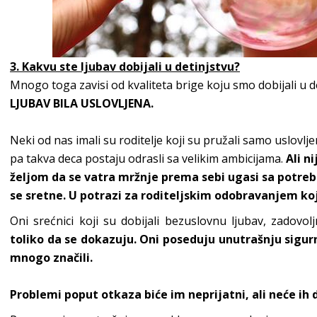
3. Kakvu ste ljubav dobijali u detinjstvu?
Mnogo toga zavisi od kvaliteta brige koju smo dobijali u 
LJUBAV BILA USLOVLJENA.
Neki od nas imali su roditelje koji su pružali samo uslovlje
pa takva deca postaju odrasli sa velikim ambicijama.
Ali ni
željom da se vatra mržnje prema sebi ugasi sa potre
se sretne. U potrazi za roditeljskim odobravanjem koj
Oni srećnici koji su dobijali bezuslovnu ljubav, zadovo
toliko da se dokazuju. Oni poseduju unutrašnju sig
mnogo značili.
Problemi poput otkaza biće im neprijatni, ali neće ih 