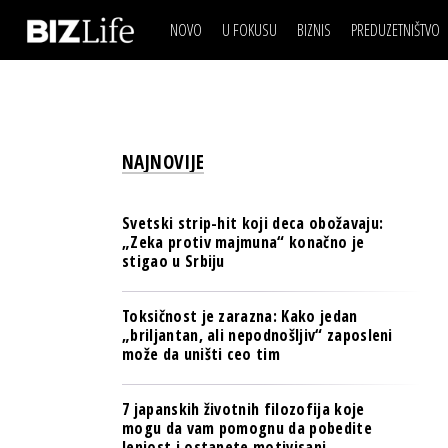
NOVO
U FOKUSU
BIZNIS
PREDUZETNIŠTVO
IZJAVA DANA
BIZNIS SCENA
VIDEO
REAL ESTATE
IZJAVA DANA
BIZNIS SCENA
BREND I KOMUNIKACI
VIDEO
REAL ESTATE
ESG & ENERGY
NAJNOVIJE
BREND I KOMUNIKACI
BANKE
ESG & ENERGY
OSIGURANJE
Svetski strip-hit koji deca obožavaju:
BANKE
„Zeka protiv majmuna“ konačno je
TECH I AI
stigao u Srbiju
OSIGURANJE
BIZNIS & SPORT
TECH I AI
Toksičnost je zarazna: Kako jedan
PULS REGIONA
„briljantan, ali nepodnošljiv“ zaposleni
BIZNIS & SPORT
može da uništi ceo tim
NOVO NA RAFU
PULS REGIONA
7 japanskih životnih filozofija koje
NOVO NA RAFU
mogu da vam pomognu da pobedite
lenjost i ostanete motivisani