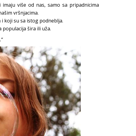
 imaju više od nas, samo sa pripadnicima
našim vršnjacima.
a i koji su sa istog podneblja.
populacija šira ili uža.
.
“