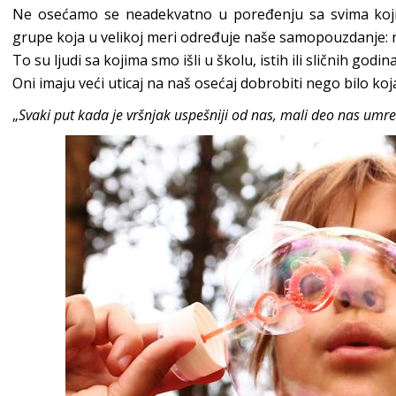
Ne osećamo se neadekvatno u poređenju sa svima koji
grupe koja u velikoj meri određuje naše samopouzdanje: 
To su ljudi sa kojima smo išli u školu, istih ili sličnih godin
Oni imaju veći uticaj na naš osećaj dobrobiti nego bilo koja 
„
Svaki put kada je vršnjak uspešniji od nas, mali deo nas umre