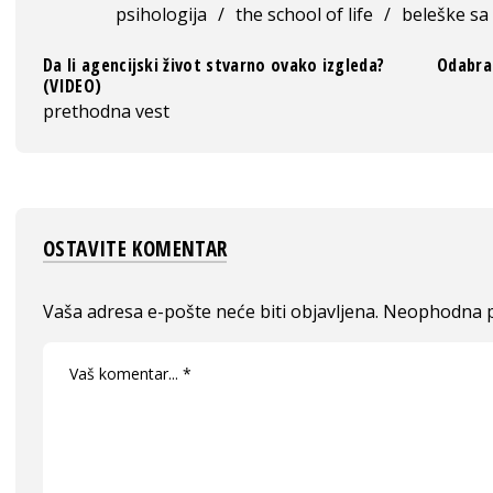
psihologija
/
the school of life
/
beleške sa
Da li agencijski život stvarno ovako izgleda?
Odabra
(VIDEO)
prethodna vest
OSTAVITE KOMENTAR
Vaša adresa e-pošte neće biti objavljena.
Neophodna p