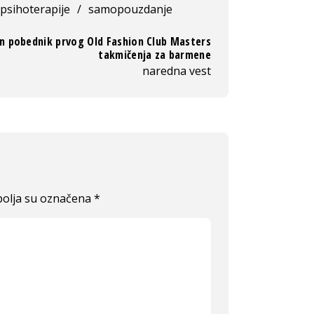
 psihoterapije
/
samopouzdanje
n pobednik prvog Old Fashion Club Masters
takmičenja za barmene
naredna vest
olja su označena
*