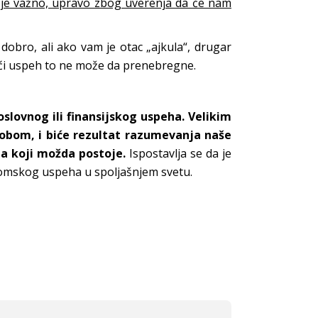
je važno, upravo zbog uverenja da će nam
dobro, ali ako vam je otac „ajkula“, drugar
jveći uspeh to ne može da prenebregne.
slovnog ili finansijskog uspeha. Velikim
sobom, i biće rezultat razumevanja naše
ja koji možda postoje.
Ispostavlja se da je
nomskog uspeha u spoljašnjem svetu.