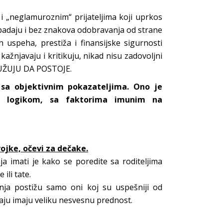
i „neglamuroznim“ prijateljima koji uprkos
padaju i bez znakova odobravanja od strane
h uspeha, prestiža i finansijske sigurnosti
ažnjavaju i kritikuju, nikad nisu zadovoljni
LUŽUJU DA POSTOJE.
sa objektivnim pokazateljima. Ono je
om logikom, sa faktorima imunim na
vojke, očevi za dečake.
a imati je kako se poredite sa roditeljima
ili tate.
ja postižu samo oni koj su uspešniji od
čaju imaju veliku nesvesnu prednost.