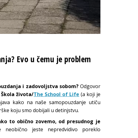
danja? Evo u čemu je problem
pouzdanja i zadovoljstva sobom?
Odgovor
e
Škola života/
The School of Life
(a koji je
ašnjava kako na naše samopouzdanje utiču
drške koju smo dobijali u detinjstvu.
kako to obično zovemo, od presudnog je
 neobično jeste nepredvidivo poreklo