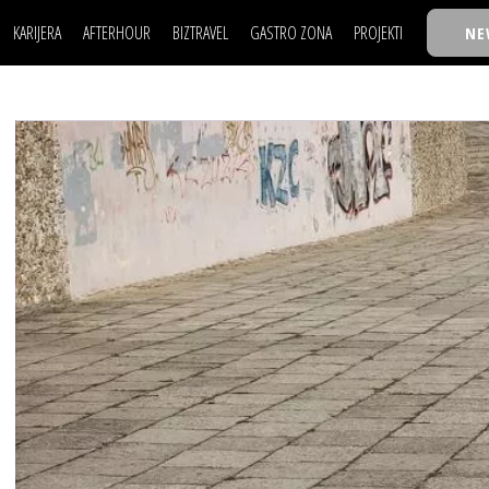
KARIJERA
AFTERHOUR
BIZTRAVEL
GASTRO ZONA
PROJEKTI
NE
POSAO
FILM I SCENA
NAJKOLEGA
LJUDI (HR)
KNJIGE
TASTY TALKS
POSAO
FILM I SCENA
NAJKOLEGA
JE
MOJ UGAO
AUTO SVET
30 ISPOD 30
LJUDI (HR)
KNJIGE
TASTY TALKS
USAVRŠAVANJE
STIL
BACK TO OFFIC
JE
MOJ UGAO
AUTO SVET
30 ISPOD 30
KNOW-HOW
WELLBEING
BIZBENDOVI
USAVRŠAVANJE
STIL
BACK TO OFFIC
BIZKOLEGIJUM
KNOW-HOW
WELLBEING
BIZBENDOVI
BMW BIZNIS LIG
BIZKOLEGIJUM
BIZLIFE WEEK
BMW BIZNIS LIG
IZJAVA GODINE
BIZLIFE WEEK
IZJAVA GODINE