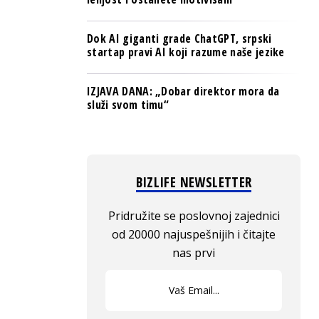
Dok AI giganti grade ChatGPT, srpski
startap pravi AI koji razume naše jezike
IZJAVA DANA: „Dobar direktor mora da
služi svom timu“
BIZLIFE NEWSLETTER
Pridružite se poslovnoj zajednici
od 20000 najuspešnijih i čitajte
nas prvi