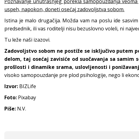
Poznavanje unutrašnjeg porekla samopouzdanja veoma 
uspeh, napokon, doneti osećaj zadovoljstva sobom.
Istina je malo drugačija. Možda vam na poslu ide sasvim 
predsednik, ili vas roditelji nisu bezuslovno voleli, ni na
Tu leže naši izazovi.
Zadovoljstvo sobom ne postiže se isključivo putem po
delom, taj osećaj zavisiće od suočavanja sa samim 
prošlosti i dinamike srama, uslovljenosti i ponižavan
visoko samopouzdanje pre plod psihologije, nego li eko
Izvor:
BIZLife
Foto:
Pixabay
Piše:
N.V.