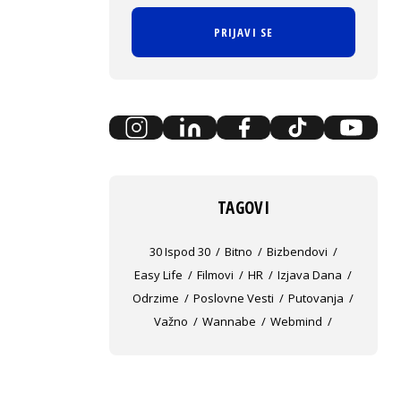
PRIJAVI SE
TAGOVI
30 Ispod 30
Bitno
Bizbendovi
Easy Life
Filmovi
HR
Izjava Dana
Odrzime
Poslovne Vesti
Putovanja
Važno
Wannabe
Webmind