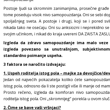
Postoje ljudi sa skromnim zanimanjima, prosečne građe 
tome poseduju visok nivo samopouzdanja. Oni se sebi do
spoljašnjeg sveta. A postoje i drugi, koji se i pored svi
nikada tako ne osećaju. Oni su anksiozni i neprekidno se k
svojim učinkom, i nikad do kraja uvereni DA ZAISTA ZAS
Izgleda da zdravo samopouzdanje ima malo veze 
izgleda povezano sa unutrašnjom, subjektivn
standardno poimanje uspeha.
3 faktora se naročito izdvajaju:
1. Uspeh roditelja istog pola – majke za devojčice/de
Jedan od najvećih pokazatelja koliko ćete samopouzdanj
istog pola, odnosno da li ste postigli više ili manje od mame 
Prosto rečeno, izgleda da komforan nivo samopouzdan
roditelja istog pola. Oni „skromnijeg“ porekla u ovom slu
2. Čime se bave vaši vršnjaci?