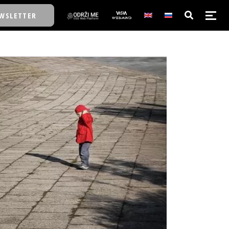
WSLETTER
E/SCHOOL
E/SCHOOL
A
A