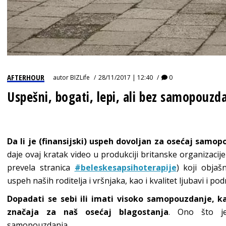
AFTERHOUR
autor
BIZLife
28/11/2017 | 12:40
0
Uspešni, bogati, lepi, ali bez samopouz
Da li je (finansijski) uspeh dovoljan za osećaj samo
daje ovaj kratak video u produkciji britanske organizacij
prevela stranica
#‎beleskesapsihoterapije
)‬ koji obj
uspeh naših roditelja i vršnjaka, kao i kvalitet ljubavi i po
Dopadati se sebi ili imati visoko samopouzdanje, 
značaja za naš osećaj blagostanja
. Ono što je
samopouzdanja.