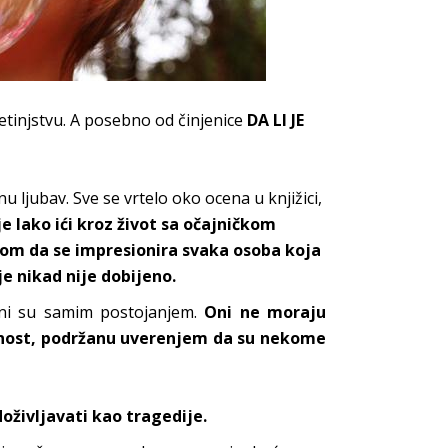
detinjstvu. A posebno od činjenice
DA LI JE
nu ljubav. Sve se vrtelo oko ocena u knjižici,
je lako ići kroz život sa očajničkom
bom da se impresionira svaka osoba koja
e nikad nije dobijeno.
ljni su samim postojanjem.
Oni ne moraju
urnost, podržanu uverenjem da su nekome
doživljavati kao tragedije.