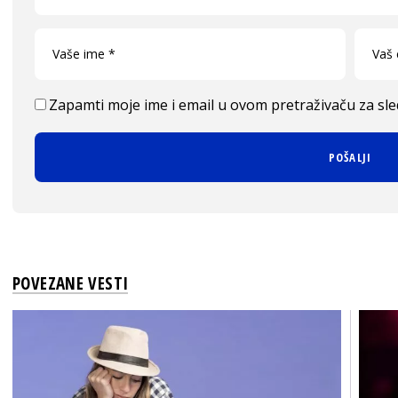
Zapamti moje ime i email u ovom pretraživaču za sl
POVEZANE VESTI