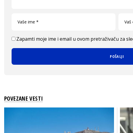
Zapamti moje ime i email u ovom pretraživaču za sl
POVEZANE VESTI