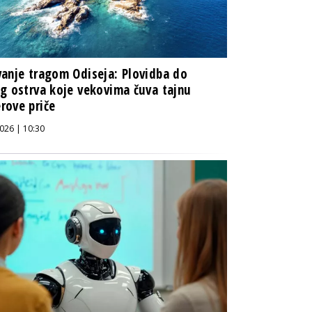
anje tragom Odiseja: Plovidba do
g ostrva koje vekovima čuva tajnu
rove priče
026 | 10:30