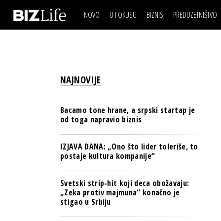
NOVO
U FOKUSU
BIZNIS
PREDUZETNIŠTVO
IZJAVA DANA
BIZNIS SCENA
VIDEO
REAL ESTATE
IZJAVA DANA
BIZNIS SCENA
BREND I KOMUNIKACI
VIDEO
REAL ESTATE
ESG & ENERGY
NAJNOVIJE
BREND I KOMUNIKACI
BANKE
ESG & ENERGY
OSIGURANJE
Bacamo tone hrane, a srpski startap je
BANKE
od toga napravio biznis
TECH I AI
OSIGURANJE
BIZNIS & SPORT
IZJAVA DANA: „Ono što lider toleriše, to
TECH I AI
postaje kultura kompanije“
PULS REGIONA
BIZNIS & SPORT
NOVO NA RAFU
Svetski strip-hit koji deca obožavaju:
PULS REGIONA
„Zeka protiv majmuna“ konačno je
stigao u Srbiju
NOVO NA RAFU