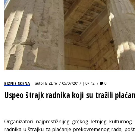
BIZNIS SCENA
autor
BIZLife
05/07/2017 | 07:42
0
Uspeo štrajk radnika koji su tražili pla
Organizatori najprestižnijeg grčkog letnjeg kulturnog f
radnika u štrajku za plaćanje prekovremenog rada, pošto