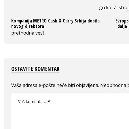
grcka
/
straj
Kompanija METRO Cash & Carry Srbija dobila
Evrops
novog direktora
dalje
prethodna vest
OSTAVITE KOMENTAR
Vaša adresa e-pošte neće biti objavljena.
Neophodna p