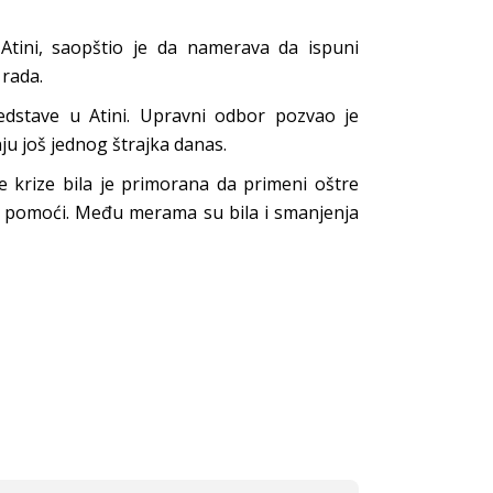
 Atini, saopštio je da namerava da ispuni
rada.
dstave u Atini. Upravni odbor pozvao je
ju još jednog štrajka danas.
e krize bila je primorana da primeni oštre
vi pomoći. Među merama su bila i smanjenja