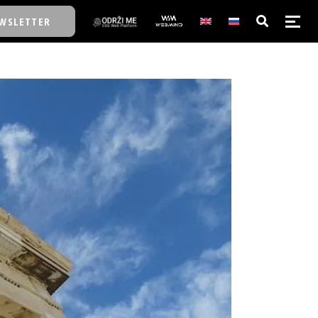
WSLETTER
E/SCHOOL
E/SCHOOL
A
A