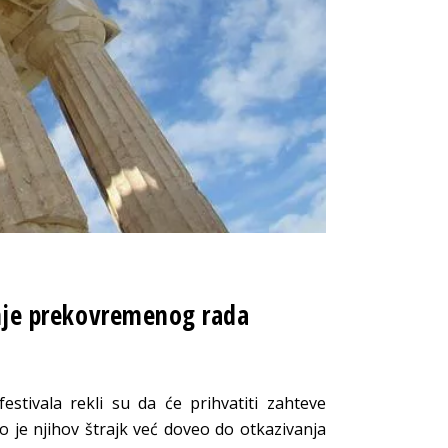
ćanje prekovremenog rada
estivala rekli su da će prihvatiti zahteve
 je njihov štrajk već doveo do otkazivanja