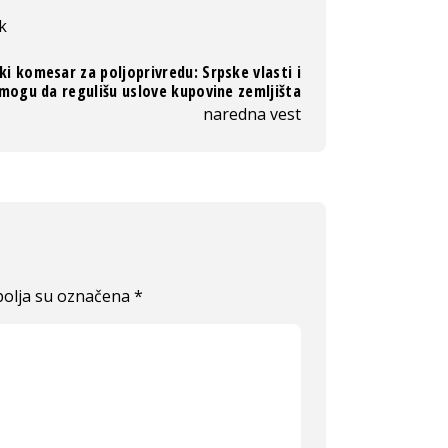
k
ki komesar za poljoprivredu: Srpske vlasti i
 mogu da regulišu uslove kupovine zemljišta
naredna vest
olja su označena
*