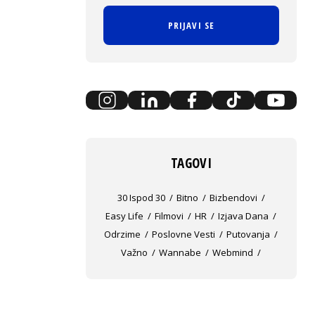
PRIJAVI SE
TAGOVI
30 Ispod 30
Bitno
Bizbendovi
Easy Life
Filmovi
HR
Izjava Dana
Odrzime
Poslovne Vesti
Putovanja
Važno
Wannabe
Webmind