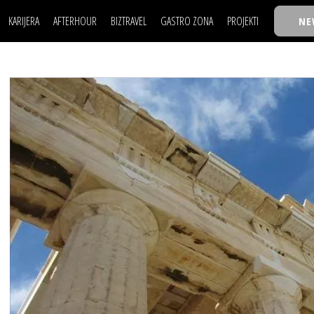
KARIJERA
AFTERHOUR
BIZTRAVEL
GASTRO ZONA
PROJEKTI
NE
POSAO
FILM I SCENA
NAJKOLEGA
LJUDI (HR)
KNJIGE
TASTY TALKS
POSAO
FILM I SCENA
NAJKOLEGA
JE
MOJ UGAO
AUTO SVET
30 ISPOD 30
LJUDI (HR)
KNJIGE
TASTY TALKS
USAVRŠAVANJE
STIL
BACK TO OFFIC
JE
MOJ UGAO
AUTO SVET
30 ISPOD 30
KNOW-HOW
WELLBEING
BIZBENDOVI
USAVRŠAVANJE
STIL
BACK TO OFFIC
BIZKOLEGIJUM
KNOW-HOW
WELLBEING
BIZBENDOVI
BMW BIZNIS LIG
BIZKOLEGIJUM
BIZLIFE WEEK
BMW BIZNIS LIG
IZJAVA GODINE
BIZLIFE WEEK
IZJAVA GODINE