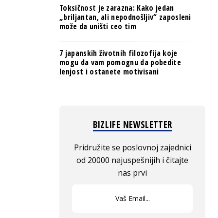
Toksičnost je zarazna: Kako jedan
„briljantan, ali nepodnošljiv“ zaposleni
može da uništi ceo tim
7 japanskih životnih filozofija koje
mogu da vam pomognu da pobedite
lenjost i ostanete motivisani
BIZLIFE NEWSLETTER
Pridružite se poslovnoj zajednici
od 20000 najuspešnijih i čitajte
nas prvi