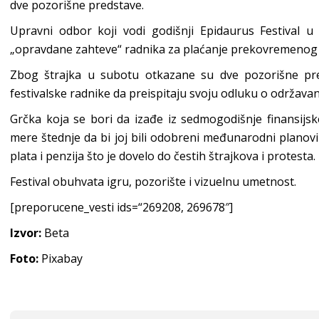
dve pozorišne predstave.
Upravni odbor koji vodi godišnji Epidaurus Festival u
„opravdane zahteve“ radnika za plaćanje prekovremenog 
Zbog štrajka u subotu otkazane su dve pozorišne pre
festivalske radnike da preispitaju svoju odluku o održavan
Grčka koja se bori da izađe iz sedmogodišnje finansijsk
mere štednje da bi joj bili odobreni međunarodni plano
plata i penzija što je dovelo do čestih štrajkova i protesta.
Festival obuhvata igru, pozorište i vizuelnu umetnost.
[preporucene_vesti ids=“269208, 269678″]
Izvor:
Beta
Foto:
Pixabay