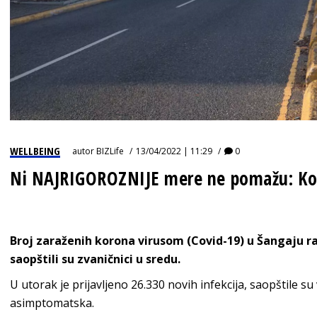
WELLBEING
autor
BIZLife
13/04/2022 | 11:29
0
Ni NAJRIGOROZNIJE mere ne pomažu: Ko
Broj zaraženih korona virusom (Covid-19) u Šangaju 
saopštili su zvaničnici u sredu.
U utorak je prijavljeno 26.330 novih infekcija, saopštile su v
asimptomatska.