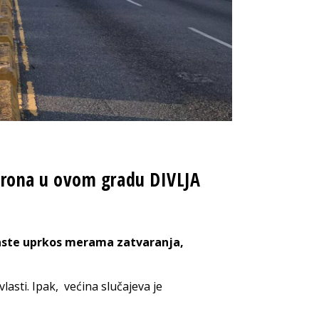
rona u ovom gradu DIVLJA
raste uprkos merama zatvaranja,
lasti. Ipak, većina slučajeva je