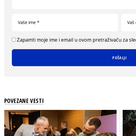
Zapamti moje ime i email u ovom pretraživaču za sl
POVEZANE VESTI