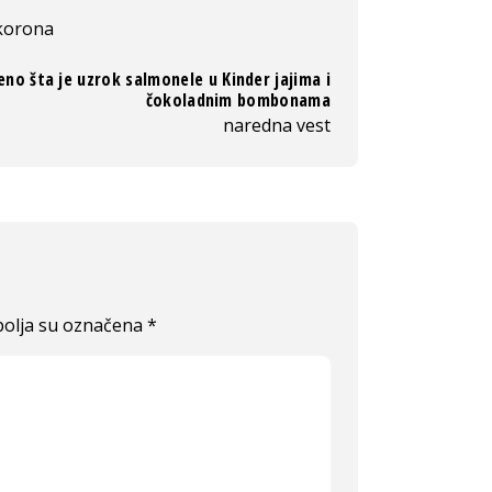
korona
eno šta je uzrok salmonele u Kinder jajima i
čokoladnim bombonama
naredna vest
olja su označena
*