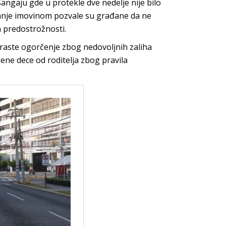
 Šangaju gde u protekle dve nedelje nije bilo
ljanje imovinom pozvale su građane da ne
 predostrožnosti.
raste ogorčenje zbog nedovoljnih zaliha
ne dece od roditelja zbog pravila