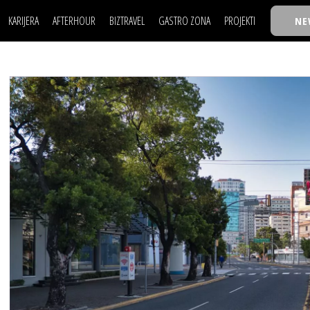
KARIJERA
AFTERHOUR
BIZTRAVEL
GASTRO ZONA
PROJEKTI
NE
POSAO
FILM I SCENA
NAJKOLEGA
LJUDI (HR)
KNJIGE
TASTY TALKS
POSAO
FILM I SCENA
NAJKOLEGA
JE
MOJ UGAO
AUTO SVET
30 ISPOD 30
LJUDI (HR)
KNJIGE
TASTY TALKS
USAVRŠAVANJE
STIL
BACK TO OFFIC
JE
MOJ UGAO
AUTO SVET
30 ISPOD 30
KNOW-HOW
WELLBEING
BIZBENDOVI
USAVRŠAVANJE
STIL
BACK TO OFFIC
BIZKOLEGIJUM
KNOW-HOW
WELLBEING
BIZBENDOVI
BMW BIZNIS LIG
BIZKOLEGIJUM
BIZLIFE WEEK
BMW BIZNIS LIG
IZJAVA GODINE
BIZLIFE WEEK
IZJAVA GODINE