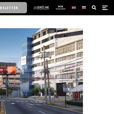
WSLETTER
E/SCHOOL
E/SCHOOL
A
A