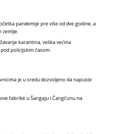
očetka pandemije pre više od dve godine, a
m zemlje.
avanje karantina, velika većina
e pod policijskim časom.
novnicima je u sredu dozvoljeno da napuste
nove fabrike u Šangaju i Čangčunu na