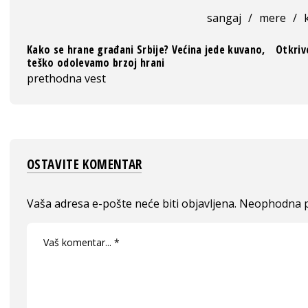
sangaj
/
mere
/
Kako se hrane građani Srbije? Većina jede kuvano,
Otkriv
teško odolevamo brzoj hrani
prethodna vest
OSTAVITE KOMENTAR
Vaša adresa e-pošte neće biti objavljena.
Neophodna p