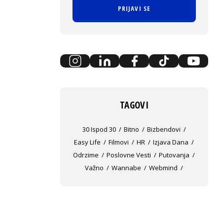
PRIJAVI SE
TAGOVI
30 Ispod 30
Bitno
Bizbendovi
Easy Life
Filmovi
HR
Izjava Dana
Odrzime
Poslovne Vesti
Putovanja
Važno
Wannabe
Webmind