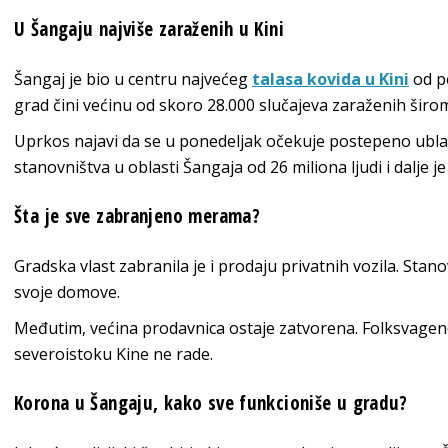
U Šangaju najviše zaraženih u Kini
Šangaj je bio u centru najvećeg
talasa kovida u Kini
od p
grad čini većinu od skoro 28.000 slučajeva zaraženih širo
Uprkos najavi da se u ponedeljak očekuje postepeno ublaž
stanovništva u oblasti Šangaja od 26 miliona ljudi i dalje j
Šta je sve zabranjeno merama?
Gradska vlast zabranila je i prodaju privatnih vozila. Sta
svoje domove.
Međutim, većina prodavnica ostaje zatvorena. Folksvage
severoistoku Kine ne rade.
Korona u Šangaju, kako sve funkcioniše u gradu?