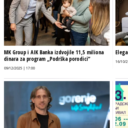
MK Group i AIK Banka izdvojile 11,5 miliona
Elega
dinara za program „Podrška porodici”
16/10/2
09/12/2025 | 17:00