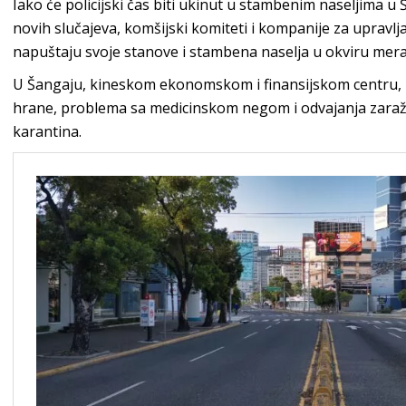
Iako će policijski čas biti ukinut u stambenim naseljima u
novih slučajeva, komšijski komiteti i kompanije za uprav
napuštaju svoje stanove i stambena naselja u okviru mera
U Šangaju, kineskom ekonomskom i finansijskom centru, 
hrane, problema sa medicinskom negom i odvajanja zaraže
karantina.