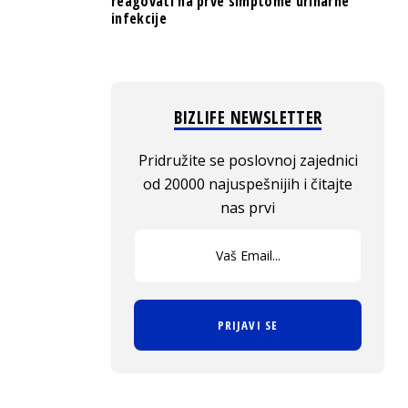
reagovati na prve simptome urinarne
infekcije
BIZLIFE NEWSLETTER
Pridružite se poslovnoj zajednici
od 20000 najuspešnijih i čitajte
nas prvi
PRIJAVI SE