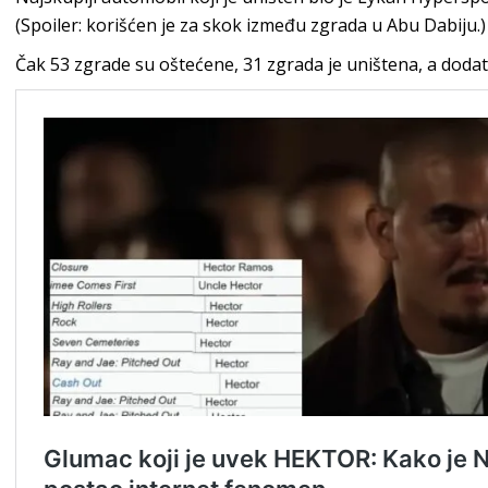
(Spoiler: korišćen je za skok između zgrada u Abu Dabiju.)
Čak 53 zgrade su oštećene, 31 zgrada je uništena, a doda