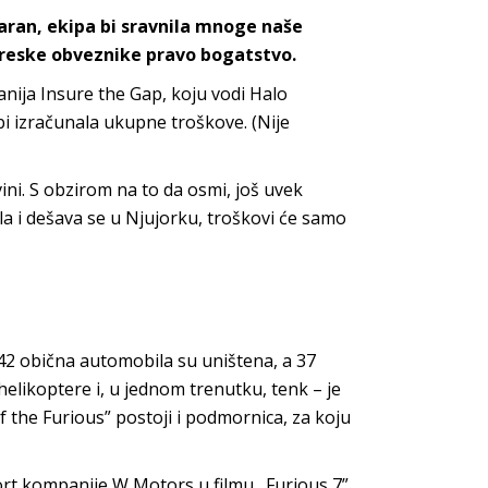
aran, ekipa bi sravnila mnoge naše
oreske obveznike pravo bogatstvo.
mpanija Insure the Gap, koju vodi Halo
bi izračunala ukupne troškove. (Nije
ni. S obzirom na to da osmi, još uvek
ila i dešava se u Njujorku, troškovi će samo
142 obična automobila su uništena, a 37
helikoptere i, u jednom trenutku, tenk – je
f the Furious” postoji i podmornica, za koju
ort kompanije W Motors u filmu „Furious 7”.