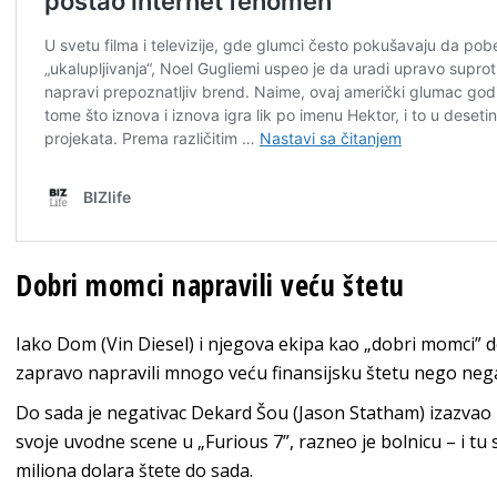
Dobri momci napravili veću štetu
Iako Dom (Vin Diesel) i njegova ekipa kao „dobri momci” d
zapravo napravili mnogo veću finansijsku štetu nego negat
Do sada je negativac Dekard Šou (Jason Statham) izazvao
svoje uvodne scene u „Furious 7”, razneo je bolnicu – i tu
miliona dolara štete do sada.