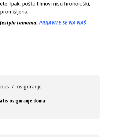
štete. Ipak, pošto filmovi nisu hronološki,
promišljena.
lifestyle temama.
PRIJAVITE SE NA NAŠ
ious
/
osiguranje
ratis osiguranje doma