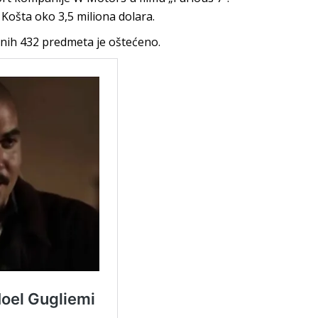
 Košta oko 3,5 miliona dolara.
tnih 432 predmeta je oštećeno.