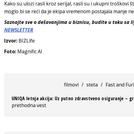
Kako su ulozi rasli kroz serijal, rasli su i ukupni troškovi 
moglo bi se reći da je ekipa vremenom postajala manje ne
Saznajte sve o dešavanjima u biznisu, budite u toku sa 
NEWSLETTER
Izvor:
BIZLife
Foto:
Magnific AI
filmovi
/
steta
/
Fast and Fur
UNIQA letnja akcija: Uz putno zdravstveno osiguranje – g
prethodna vest