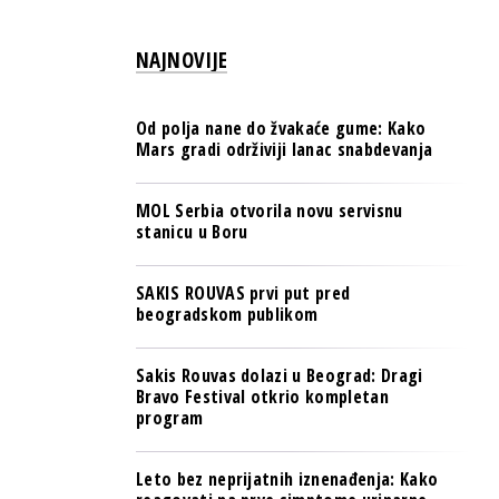
PULS REGIONA
NAJNOVIJE
NOVO NA RAFU
Od polja nane do žvakaće gume: Kako
Mars gradi održiviji lanac snabdevanja
MOL Serbia otvorila novu servisnu
stanicu u Boru
SAKIS ROUVAS prvi put pred
beogradskom publikom
Sakis Rouvas dolazi u Beograd: Dragi
Bravo Festival otkrio kompletan
program
Leto bez neprijatnih iznenađenja: Kako