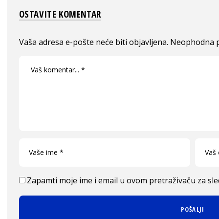
OSTAVITE KOMENTAR
Vaša adresa e-pošte neće biti objavljena.
Neophodna p
Zapamti moje ime i email u ovom pretraživaču za sl