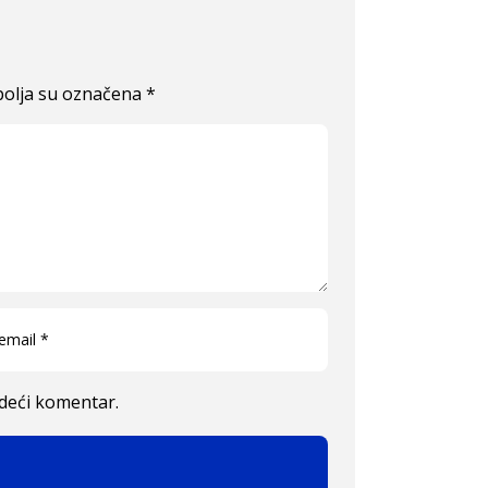
olja su označena
*
edeći komentar.