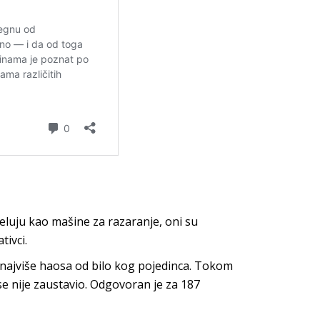
eluju kao mašine za razaranje, oni su
ivci.
 najviše haosa od bilo kog pojedinca. Tokom
 se nije zaustavio. Odgovoran je za 187