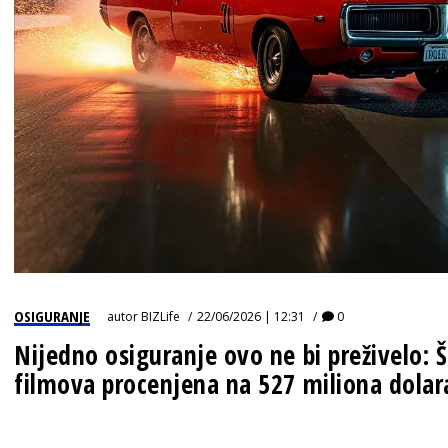
IZJAVA GODINE
OSIGURANJE
autor
BIZLife
22/06/2026 | 12:31
0
Nijedno osiguranje ovo ne bi preživelo: Š
filmova procenjena na 527 miliona dolar