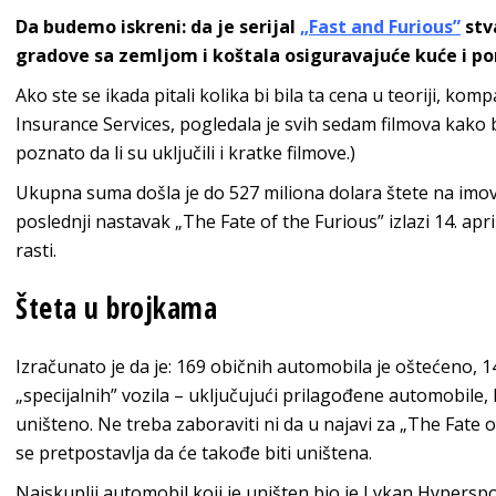
Da budemo iskreni: da je serijal
„Fast and Furious”
stv
gradove sa zemljom i koštala osiguravajuće kuće i p
Ako ste se ikada pitali kolika bi bila ta cena u teoriji, ko
Insurance Services, pogledala je svih sedam filmova kako 
poznato da li su uključili i kratke filmove.)
Ukupna suma došla je do 527 miliona dolara štete na imovi
poslednji nastavak „The Fate of the Furious” izlazi 14. apr
rasti.
Šteta u brojkama
Izračunato je da je: 169 običnih automobila je oštećeno, 
„specijalnih” vozila – uključujući prilagođene automobile, 
uništeno. Ne treba zaboraviti ni da u najavi za „The Fate o
se pretpostavlja da će takođe biti uništena.
Najskuplji automobil koji je uništen bio je Lykan Hypersp