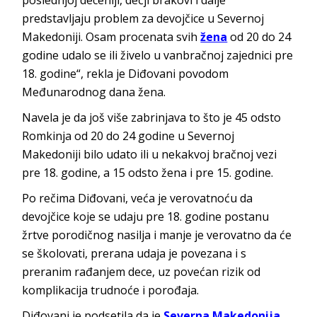
poslednjoj deceniji, dečji brakovi i dalje
predstavljaju problem za devojčice u Severnoj
Makedoniji. Osam procenata svih
žena
od 20 do 24
godine udalo se ili živelo u vanbračnoj zajednici pre
18. godine“, rekla je Diđovani povodom
Međunarodnog dana žena.
Navela je da još više zabrinjava to što je 45 odsto
Romkinja od 20 do 24 godine u Severnoj
Makedoniji bilo udato ili u nekakvoj bračnoj vezi
pre 18. godine, a 15 odsto žena i pre 15. godine.
Po rečima Diđovani, veća je verovatnoću da
devojčice koje se udaju pre 18. godine postanu
žrtve porodičnog nasilja i manje je verovatno da će
se školovati, prerana udaja je povezana i s
preranim rađanjem dece, uz povećan rizik od
komplikacija trudnoće i porođaja.
Diđovani je podsetila da je
Severna Makedonija