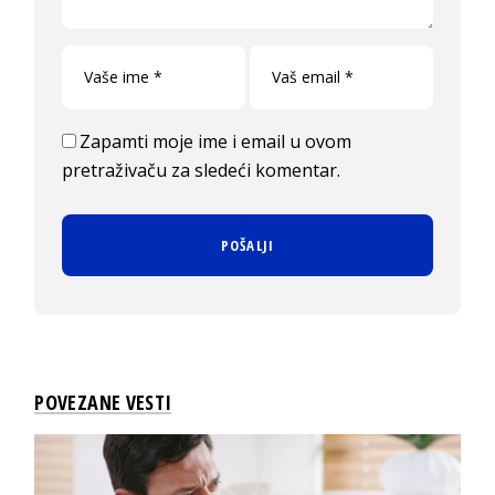
Zapamti moje ime i email u ovom
pretraživaču za sledeći komentar.
POVEZANE VESTI