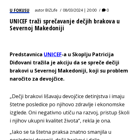
U FOKUSU
autor
BIZLife
08/03/2024 | 20:00
0
UNICEF traži sprečavanje dečjih brakova u
Severnoj Makedoniji
Predstavnica
UNICEF
-a u Skoplju Patricija
Diđovani tražila je akciju da se spreče dečiji
brakovi u Severnoj Makedoniji, koji su problem
naročito za devojčice.
„Dečji brakovi lišavaju devojčice detinjstva i imaju
štetne posledice po njihovo zdravlje i ekonomske
izglede. Oni negativno utiču na razvoj, pristup školi
i njihov ukupni kvalitet života“, rekla je ona.
„Iako se ta štetna praksa znatno smanjila u