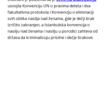
usvojila Konvenciju UN o pravima deteta i dva
fakultativna protokola i Konvenciju o eliminaciji
svih oblika nasilja nad ženama, gde je dečji brak
izričito zabranjen, a Istanbulska konvencija o
nasilju nad ženama i nasilju u porodici zahteva od
država da kriminalizuju prisilne i dečje brakove.