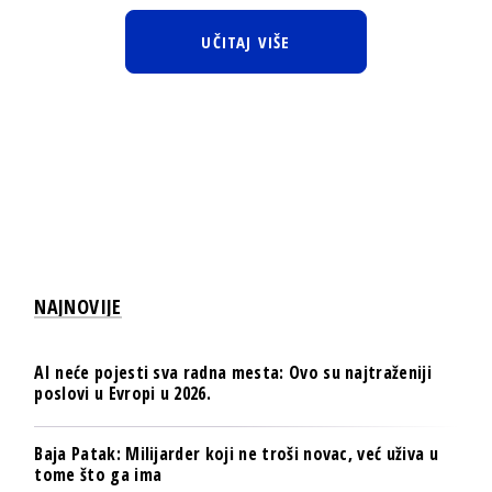
UČITAJ VIŠE
NAJNOVIJE
AI neće pojesti sva radna mesta: Ovo su najtraženiji
poslovi u Evropi u 2026.
Baja Patak: Milijarder koji ne troši novac, već uživa u
tome što ga ima