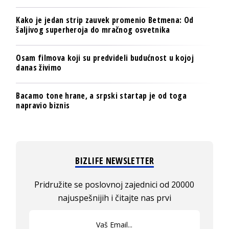
Kako je jedan strip zauvek promenio Betmena: Od
šaljivog superheroja do mračnog osvetnika
Osam filmova koji su predvideli budućnost u kojoj
danas živimo
Bacamo tone hrane, a srpski startap je od toga
napravio biznis
BIZLIFE NEWSLETTER
Pridružite se poslovnoj zajednici od 20000
najuspešnijih i čitajte nas prvi