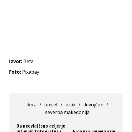
Izvor:
Beta
Foto:
Pixabay
deca
/
unicef
/
brak
/
devojčice
/
severna makedonija
Da neovlašćeno deljenje
intimnih fotografija i
Erdogan najavio kraj