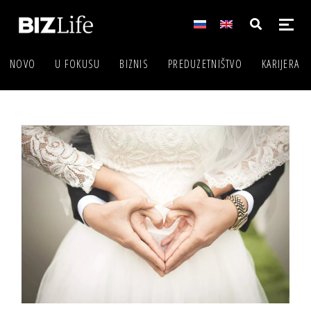
NOVO
U FOKUSU
BIZNIS
PREDUZETNIŠTVO
KARIJERA