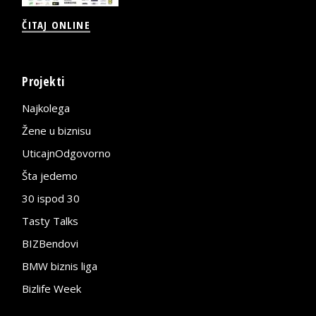
ČITAJ ONLINE
Projekti
Najkolega
Žene u biznisu
UticajnOdgovorno
Šta jedemo
30 ispod 30
Tasty Talks
BIZBendovi
BMW biznis liga
Bizlife Week