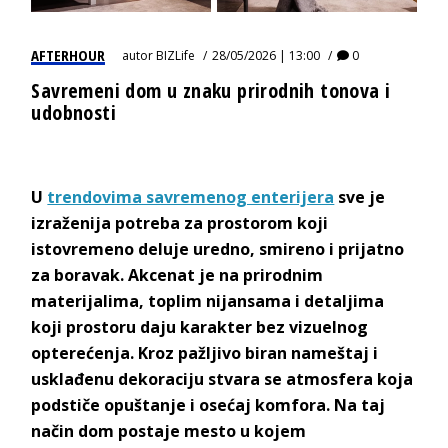
AFTERHOUR
autor
BIZLife
28/05/2026 | 13:00
0
Savremeni dom u znaku prirodnih tonova i
udobnosti
U
trendovima savremenog enterijera
sve je
izraženija potreba za prostorom koji
istovremeno deluje uredno, smireno i prijatno
za boravak. Akcenat je na prirodnim
materijalima, toplim nijansama i detaljima
koji prostoru daju karakter bez vizuelnog
opterećenja. Kroz pažljivo biran nameštaj i
usklađenu dekoraciju stvara se atmosfera koja
podstiče opuštanje i osećaj komfora. Na taj
način dom postaje mesto u kojem