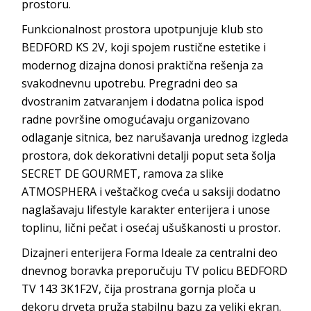
prostoru.
Funkcionalnost prostora upotpunjuje klub sto
BEDFORD KS 2V, koji spojem rustične estetike i
modernog dizajna donosi praktična rešenja za
svakodnevnu upotrebu. Pregradni deo sa
dvostranim zatvaranjem i dodatna polica ispod
radne površine omogućavaju organizovano
odlaganje sitnica, bez narušavanja urednog izgleda
prostora, dok dekorativni detalji poput seta šolja
SECRET DE GOURMET, ramova za slike
ATMOSPHERA i veštačkog cveća u saksiji dodatno
naglašavaju lifestyle karakter enterijera i unose
toplinu, lični pečat i osećaj ušuškanosti u prostor.
Dizajneri enterijera Forma Ideale za centralni deo
dnevnog boravka preporučuju TV policu BEDFORD
TV 143 3K1F2V, čija prostrana gornja ploča u
dekoru drveta pruža stabilnu bazu za veliki ekran.