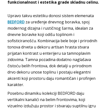
funkcionalnost i estetika grade skladnu celinu.
Upravo takvu estetiku donosi sistem elemenata
BEDFORD
za uređenje dnevnog boravka, spoj
modernog dizajna i rustičnog šarma, idealan za
dnevne boravke koji odišu toplinom i
sofisticiranošću. Kombinacija bele boje i prirodnih
tonova drveta u dekoru artisan hrasta stvara
prijatan kontrast u enterijeru sa tamnoplavim
zidovima. Tamna pozadina dodatno naglašava
čistoću belih frontova, dok detalji u prirodnom
drvo dekoru unose toplinu i postaju elegantni
akcenti koji prostoru daju romantičan i profinjen
karakter.
Posebnu dinamiku kolekciji BEDFORD daju
vertikalni kanalići na belim frontovima, koji
vizuelno izdužuju prostor i stvaraju suptilnu igru