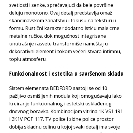
svetlosti i senke, sprečavajući da bele površine
deluju monotono. Ovaj detalj predstavlja omaž
skandinavskom zanatstvu i fokusu na teksturu i
formu. Rustični karakter dodatno ističu male crne
metalne ručice, dok mogućnost integrisane
unutrašnje rasvete transformiše nameštaj u
dekorativni element i tokom večeri stvara intimnu,
toplu atmosferu.
Funkcionalnost i estetika u savršenom skladu
Sistem elemenata BEDFORD sastoji se od 10
pažljivo osmišljenih modula koji omogućavaju lako
kreiranje funkcionalnog i estetski usklađenog
dnevnog boravka. Kombinacijom vitrina 1K VS1 191
i 2K1V POP 117, TV police i zidne police prostor
dobija skladnu celinu u kojoj svaki detalj ima svoje