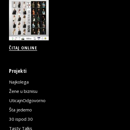
ČITAJ ONLINE
Projekti
Najkolega
Žene u biznisu
UticajnOdgovorno
Šta jedemo
30 ispod 30
Tasty Talks