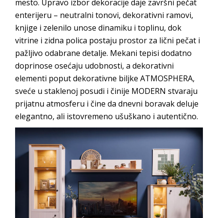
mesto. Upravo izbor dekoracije daje završni pečat
enterijeru – neutralni tonovi, dekorativni ramovi,
knjige i zelenilo unose dinamiku i toplinu, dok
vitrine i zidna polica postaju prostor za lični pečat i
pažljivo odabrane detalje. Mekani tepisi dodatno
doprinose osećaju udobnosti, a dekorativni
elementi poput dekorativne biljke ATMOSPHERA,
sveće u staklenoj posudi i činije MODERN stvaraju
prijatnu atmosferu i čine da dnevni boravak deluje
elegantno, ali istovremeno ušuškano i autentično.