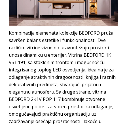
Kombinacija elemenata kolekcije BEDFORD pruža
savršen balans estetike i funkcionalnosti. Dve
različite vitrine vizuelno uravnotežuju prostor i
unose dinamiku u enterijer. Vitrina BEDFORD 1K
VS1 191, sa staklenim frontom i mogućnošću
integrisanog toplog LED osvetljenja, idealna je za
odlaganje atraktivnih dragocenosti, knjiga i raznih
dekorativnih predmeta, stvarajući prijatnu i
elegantnu atmosferu. Sa druge strane, vitrina
BEDFORD 2K1V POP 117 kombinuje otvorene
osvetljene police i zatvoren prostor za odlaganje,
omogućavajući praktičnu organizaciju uz
zadržavanje osećaja prozračnosti i lakoće u