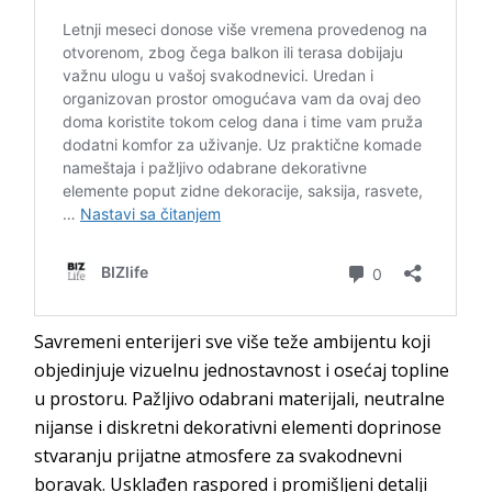
Savremeni enterijeri sve više teže ambijentu koji
objedinjuje vizuelnu jednostavnost i osećaj topline
u prostoru. Pažljivo odabrani materijali, neutralne
nijanse i diskretni dekorativni elementi doprinose
stvaranju prijatne atmosfere za svakodnevni
boravak. Usklađen raspored i promišljeni detalji