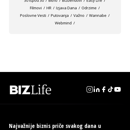
30 Ispod 30
Bitno
Bizbendovi
Easy Life
Filmovi
HR
Izjava Dana
Odrzime
Poslovne Vesti
Putovanja
Važno
Wannabe
Webmind
Najvažnije biznis priče svakog dana u