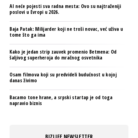
AI neće pojesti sva radna mesta: Ovo su najtraženiji
poslovi u Evropi u 2026.
Baja Patak: Milijarder koji ne troši novac, već uživa u
tome što ga ima
Kako je jedan strip zauvek promenio Betmena: Od
šaljivog superheroja do mračnog osvetnika
Osam filmova koji su predvideli budućnost u kojoj
danas živimo
Bacamo tone hrane, a srpski startap je od toga
napravio biznis
BIZLIFE NEWSLETTER