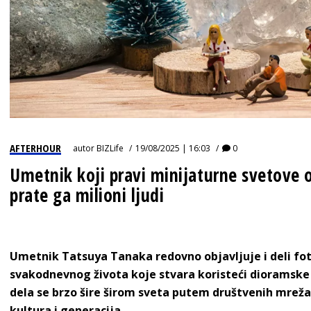
AFTERHOUR
autor
BIZLife
19/08/2025 | 16:03
0
Umetnik koji pravi minijaturne svetove
prate ga milioni ljudi
Umetnik Tatsuya Tanaka redovno objavljuje i deli foto
svakodnevnog života koje stvara koristeći dioramske
dela se brzo šire širom sveta putem društvenih mreža 
kultura i generacija.