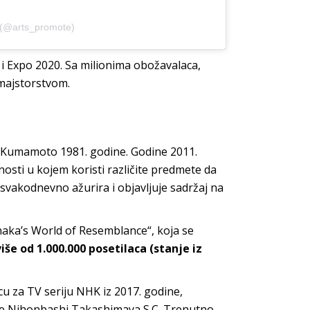
 (@arts_promote)
e i Expo 2020. Sa milionima obožavalaca,
 majstorstvom.
ri Kumamoto 1981. godine. Godine 2011.
ti u kojem koristi različite predmete da
 svakodnevno ažurira i objavljuje sadržaj na
aka’s World of Resemblance“, koja se
više od 1.000.000 posetilaca (stanje iz
u za TV seriju NHK iz 2017. godine,
kuće Nihonbashi Takashimaya S.C. Trenutno