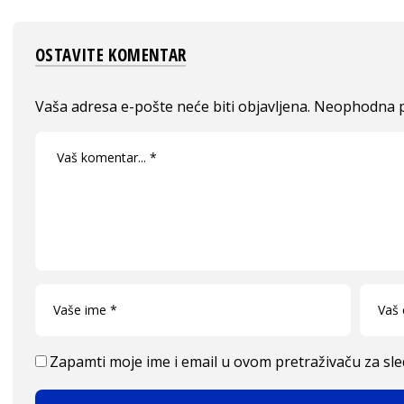
OSTAVITE KOMENTAR
Vaša adresa e-pošte neće biti objavljena.
Neophodna p
Zapamti moje ime i email u ovom pretraživaču za sl