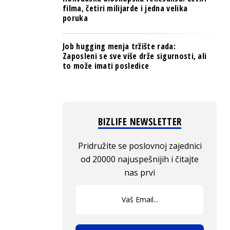
filma, četiri milijarde i jedna velika
poruka
Job hugging menja tržište rada:
Zaposleni se sve više drže sigurnosti, ali
to može imati posledice
BIZLIFE NEWSLETTER
Pridružite se poslovnoj zajednici
od 20000 najuspešnijih i čitajte
nas prvi