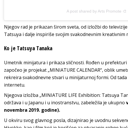
A post shared by Arts Promote 🎨
Njegov rad je prikazan širom sveta, od izložbi do televizij
Tatsuya i dalje inspiriše svojim svakodnevnim kreativnim
Ko je Tatsuya Tanaka
Umetnik minijatura i prikaza sličnosti. Rođen u prefektu
započeo je projekat „MINIATURE CALENDAR“, oblik umetnos
rekreira svakodnevne stvari u minijaturnoj formi. Od tada
internetu.
Njegova izložba „MINIATURE LIFE Exhibition: Tatsuya Tan
održava i u Japanu i u inostranstvu, zabeležila je ukupno
novembra 2019. godine).
U okviru svog glavnog posla, dizajnirao je uvodnu sekvenc
Hiyokko, kao i film koji je korišćen za otvaranje robne 