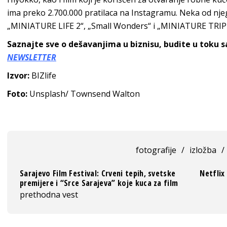
ima preko 2.700.000 pratilaca na Instagramu. Neka od nje
„MINIATURE LIFE 2“, „Small Wonders“ i „MINIATURE TRIP
Saznajte sve o dešavanjima u biznisu, budite u toku 
NEWSLETTER
Izvor:
BIZlife
Foto:
Unsplash/ Townsend Walton
fotografije
/
izložba
/
Sarajevo Film Festival: Crveni tepih, svetske
Netflix
premijere i “Srce Sarajeva” koje kuca za film
prethodna vest