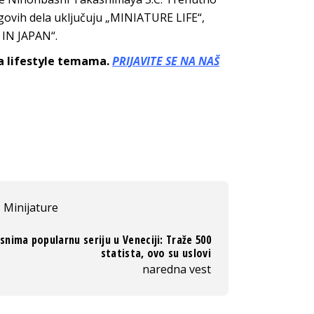
govih dela uključuju „MINIATURE LIFE“,
 IN JAPAN“.
sa lifestyle temama.
PRIJAVITE SE NA NAŠ
Minijature
 snima popularnu seriju u Veneciji: Traže 500
statista, ovo su uslovi
naredna vest