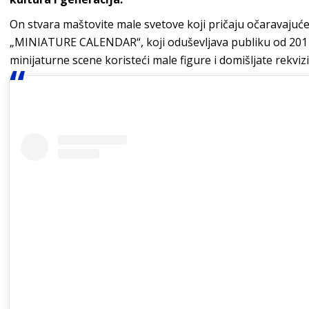
On stvara maštovite male svetove koji pričaju očaravajuće 
„MINIATURE CALENDAR“, koji oduševljava publiku od 2011.
minijaturne scene koristeći male figure i domišljate rekvizi