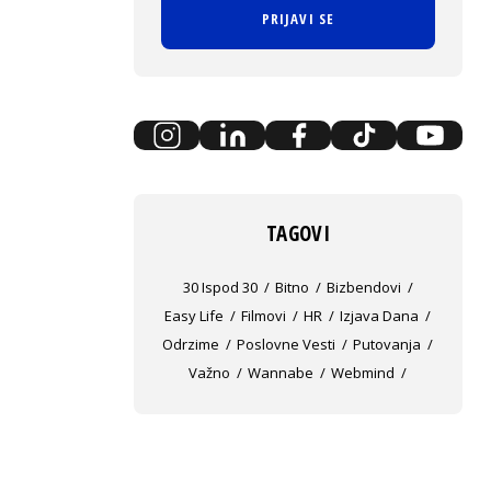
PRIJAVI SE
TAGOVI
30 Ispod 30
Bitno
Bizbendovi
Easy Life
Filmovi
HR
Izjava Dana
Odrzime
Poslovne Vesti
Putovanja
Važno
Wannabe
Webmind