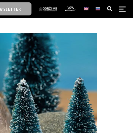
WSLETTER
E/SCHOOL
E/SCHOOL
A
A