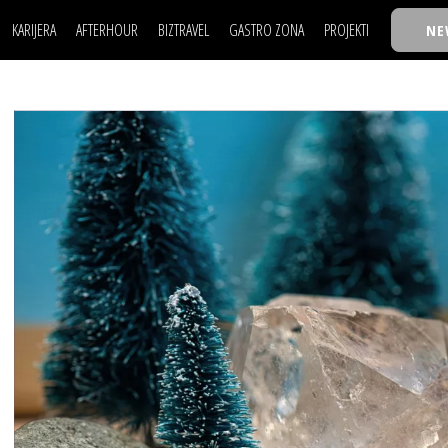
KARIJERA
AFTERHOUR
BIZTRAVEL
GASTRO ZONA
PROJEKTI
NE
POSAO
FILM I SCENA
NAJKOLEGA
LJUDI (HR)
KNJIGE
TASTY TALKS
POSAO
FILM I SCENA
NAJKOLEGA
JE
MOJ UGAO
AUTO SVET
30 ISPOD 30
LJUDI (HR)
KNJIGE
TASTY TALKS
USAVRŠAVANJE
STIL
BACK TO OFFIC
JE
MOJ UGAO
AUTO SVET
30 ISPOD 30
KNOW-HOW
WELLBEING
BIZBENDOVI
USAVRŠAVANJE
STIL
BACK TO OFFIC
BIZKOLEGIJUM
KNOW-HOW
WELLBEING
BIZBENDOVI
BMW BIZNIS LIG
BIZKOLEGIJUM
BIZLIFE WEEK
BMW BIZNIS LIG
IZJAVA GODINE
BIZLIFE WEEK
IZJAVA GODINE