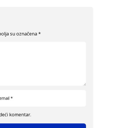
olja su označena
*
edeći komentar.