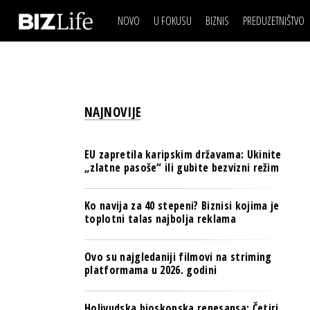
NOVO
U FOKUSU
BIZNIS
PREDUZETNIŠTVO
IZJAVA DANA
BIZNIS SCENA
VIDEO
REAL ESTATE
IZJAVA DANA
BIZNIS SCENA
BREND I KOMUNIKACI
VIDEO
REAL ESTATE
ESG & ENERGY
NAJNOVIJE
BREND I KOMUNIKACI
BANKE
ESG & ENERGY
OSIGURANJE
EU zapretila karipskim državama: Ukinite
BANKE
„zlatne pasoše“ ili gubite bezvizni režim
TECH I AI
OSIGURANJE
BIZNIS & SPORT
Ko navija za 40 stepeni? Biznisi kojima je
TECH I AI
toplotni talas najbolja reklama
PULS REGIONA
BIZNIS & SPORT
NOVO NA RAFU
Ovo su najgledaniji filmovi na striming
PULS REGIONA
platformama u 2026. godini
NOVO NA RAFU
Holivudska bioskopska renesansa: Četiri