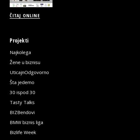
ČITAJ ONLINE
Projekti
Najkolega
Žene u biznisu
UticajnOdgovorno
Šta jedemo
30 ispod 30
Tasty Talks
BIZBendovi
BMW biznis liga
Bizlife Week