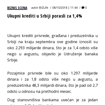
BIZNIS SCENA
autor
BIZLife
08/10/2018 | 11:44
0
Ukupni krediti u Srbiji porasli za 1,4%
Ukupni krediti privrede, građana i preduzetnika u
Srbiji na kraju septembra ove godine iznosili su
oko 2.293 milijarde dinara, što je za 1,4 odsto više
nego u avgustu, objavilo je Udruženje banaka
Srbije.
Pozajmice privrede bile su oko 1.297 milijarde
dinara i za 1,8 odsto više nego u avgustu, a
preduzetnika 48,3 milijardi dinara, što je pad od 2,7
odsto u odnosu na prethodni mesec.
Dug stanovništva bankama uvećan je za jedan