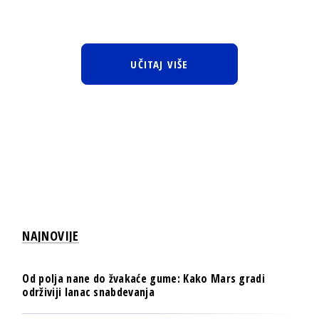
UČITAJ VIŠE
NAJNOVIJE
Od polja nane do žvakaće gume: Kako Mars gradi
održiviji lanac snabdevanja