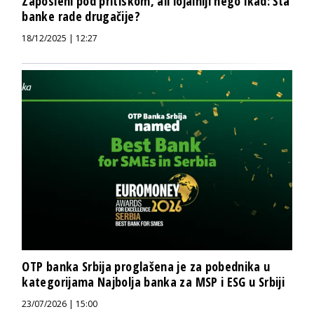
Zaposleni pod pritiskom, ali lojalniji nego ikad: Šta
banke rade drugačije?
18/12/2025 | 12:27
OTP banka Srbija proglašena je za pobednika u
kategorijama Najbolja banka za MSP i ESG u Srbiji
23/07/2026 | 15:00