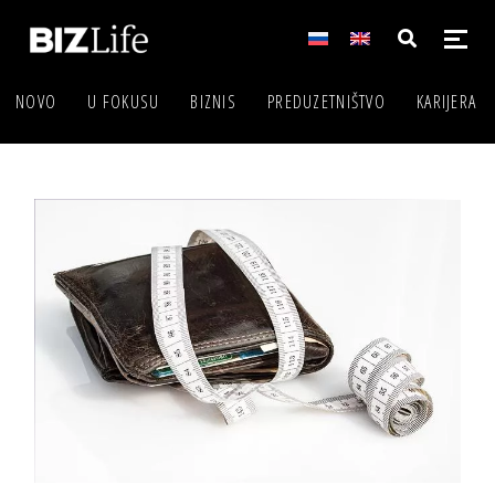
NOVO
U FOKUSU
BIZNIS
PREDUZETNIŠTVO
KARIJERA