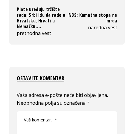
Plate uređuju tržište
rada: Srbi idu da rade u
NBS: Kamatna stopa ne
Hrvatsku, Hrvati u
mrda
Nemačku….
naredna vest
prethodna vest
OSTAVITE KOMENTAR
Vaša adresa e-pošte neće biti objavljena.
Neophodna polja su označena
*