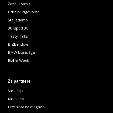
Žene u biznisu
UticajnOdgovorno
Šta jedemo
30 ispod 30
Tasty Talks
BIZBendovi
BMW biznis liga
Bizlife Week
Za partnere
Saradnja
Media Kit
Pretplata na magazin