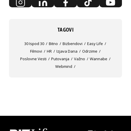
TAGOVI
30 Ispod 30
Bitno
Bizbendovi
Easy Life
Filmovi
HR
Izjava Dana
Odrzime
Poslovne Vesti
Putovanja
Važno
Wannabe
Webmind