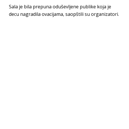
Sala je bila prepuna oduševljene publike koja je
decu nagradila ovacijama, saopštili su organizatori.