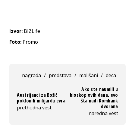
Izvor:
BIZLife
Foto:
Promo
nagrada
/
predstava
/
mališani
/
deca
Ako ste naumili u
Austrijanci za Božić
bioskop ovih dana, evo
poklonili milijardu evra
šta nudi Kombank
dvorana
prethodna vest
naredna vest