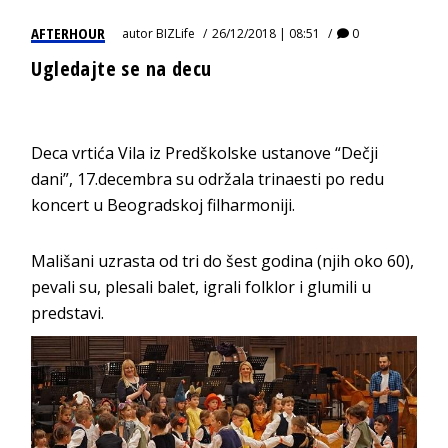
AFTERHOUR
autor
BIZLife
26/12/2018 | 08:51
0
Ugledajte se na decu
Deca vrtića Vila iz Predškolske ustanove “Dečji
dani”, 17.decembra su održala trinaesti po redu
koncert u Beogradskoj filharmoniji.
Mališani uzrasta od tri do šest godina (njih oko 60),
pevali su, plesali balet, igrali folklor i glumili u
predstavi.