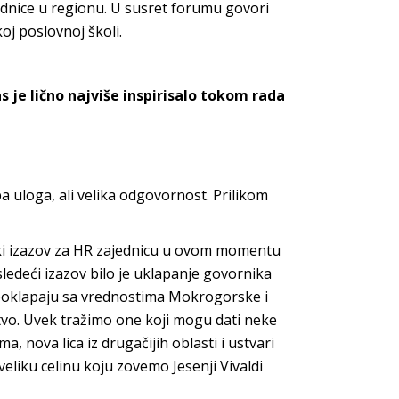
ednice u regionu. U susret forumu govori
j poslovnoj školi.
 je lično najviše inspirisalo tokom rada
pa uloga, ali velika odgovornost. Prilikom
eliki izazov za HR zajednicu u ovom momentu
ledeći izazov bilo je uklapanje govornika
 poklapaju sa vrednostima Mokrogorske i
tvo. Uvek tražimo one koji mogu dati neke
, nova lica iz drugačijih oblasti i ustvari
 veliku celinu koju zovemo Jesenji Vivaldi