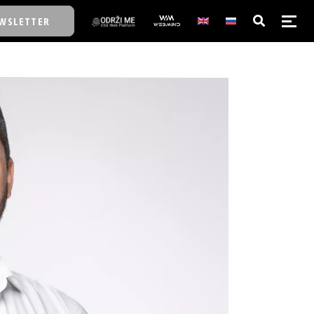
WSLETTER
E/SCHOOL
E/SCHOOL
A
A