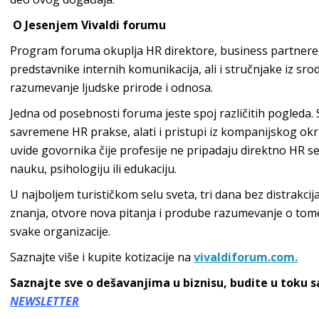
O Jesenjem Vivaldi forumu
Program foruma okuplja HR direktore, business partnere,
predstavnike internih komunikacija, ali i stručnjake iz srod
razumevanje ljudske prirode i odnosa.
Jedna od posebnosti foruma jeste spoj različitih pogleda. 
savremene HR prakse, alati i pristupi iz kompanijskog okru
uvide govornika čije profesije ne pripadaju direktno HR 
nauku, psihologiju ili edukaciju.
U najboljem turističkom selu sveta, tri dana bez distrakcij
znanja, otvore nova pitanja i prodube razumevanje o tome
svake organizacije.
Saznajte više i kupite kotizacije na
vivaldiforum.com.
Saznajte sve o dešavanjima u biznisu, budite u toku 
NEWSLETTER