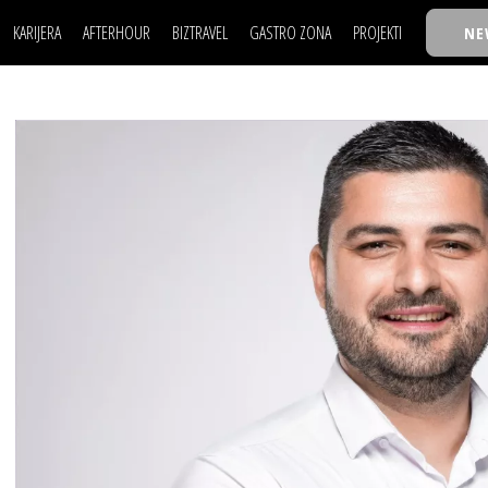
KARIJERA
AFTERHOUR
BIZTRAVEL
GASTRO ZONA
PROJEKTI
NE
POSAO
FILM I SCENA
NAJKOLEGA
LJUDI (HR)
KNJIGE
TASTY TALKS
POSAO
FILM I SCENA
NAJKOLEGA
JE
MOJ UGAO
AUTO SVET
30 ISPOD 30
LJUDI (HR)
KNJIGE
TASTY TALKS
USAVRŠAVANJE
STIL
BACK TO OFFIC
JE
MOJ UGAO
AUTO SVET
30 ISPOD 30
KNOW-HOW
WELLBEING
BIZBENDOVI
USAVRŠAVANJE
STIL
BACK TO OFFIC
BIZKOLEGIJUM
KNOW-HOW
WELLBEING
BIZBENDOVI
BMW BIZNIS LIG
BIZKOLEGIJUM
BIZLIFE WEEK
BMW BIZNIS LIG
IZJAVA GODINE
BIZLIFE WEEK
IZJAVA GODINE