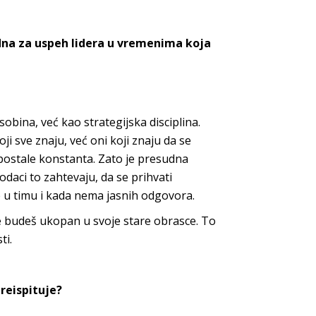
dna za uspeh lidera u vremenima koja
obina, već kao strategijska disciplina.
ji sve znaju, već oni koji znaju da se
postale konstanta. Zato je presudna
daci to zahtevaju, da se prihvati
 u timu i kada nema jasnih odgovora.
ne budeš ukopan u svoje stare obrasce. To
ti.
preispituje?