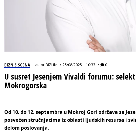
BIZNIS SCENA
autor
BIZLife
25/08/2025 | 10:33
0
U susret Jesenjem Vivaldi forumu: selekt
Mokrogorska
Od 10. do 12. septembra u Mokroj Gori održava se Jese
posvećen stručnjacima iz oblasti ljudskih resursa i sv
delom poslovanja.