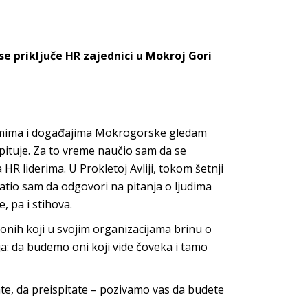
 se priključe HR zajednici u Mokroj Gori
ramima i događajima Mokrogorske gledam
spituje. Za to vreme naučio sam da se
 HR liderima. U Prokletoj Avliji, tokom šetnji
tio sam da odgovori na pitanja o ljudima
e, pa i stihova.
 onih koji u svojim organizacijama brinu o
a: da budemo oni koji vide čoveka i tamo
ate, da preispitate – pozivamo vas da budete