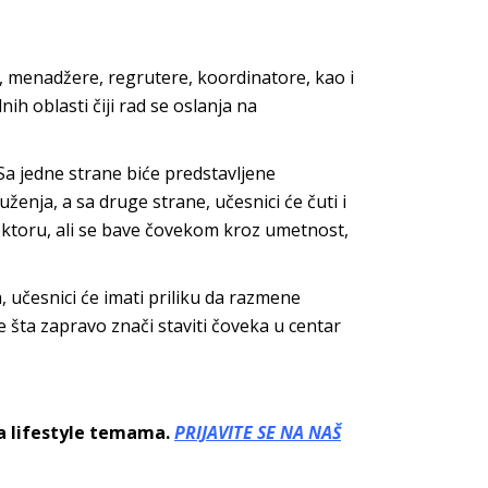
 menadžere, regrutere, koordinatore, kao i
nih oblasti čiji rad se oslanja na
Sa jedne strane biće predstavljene
ženja, a sa druge strane, učesnici će čuti i
sektoru, ali se bave čovekom kroz umetnost,
a, učesnici će imati priliku da razmene
 šta zapravo znači staviti čoveka u centar
sa lifestyle temama.
PRIJAVITE SE NA NAŠ