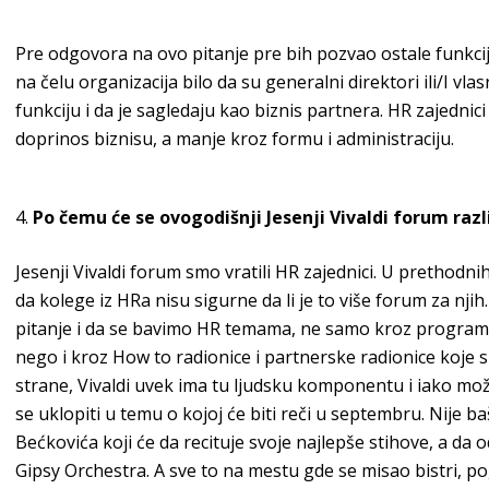
Pre odgovora na ovo pitanje pre bih pozvao ostale funkcije
na čelu organizacija bilo da su generalni direktori ili/I vl
funkciju i da je sagledaju kao biznis partnera. HR zajedni
doprinos biznisu, a manje kroz formu i administraciju.
Po čemu će se ovogodišnji Jesenji Vivaldi forum raz
Jesenji Vivaldi forum smo vratili HR zajednici. U prethod
da kolege iz HRa nisu sigurne da li je to više forum za nji
pitanje i da se bavimo HR temama, ne samo kroz program n
nego i kroz How to radionice i partnerske radionice koje
strane, Vivaldi uvek ima tu ljudsku komponentu i iako mož
se uklopiti u temu o kojoj će biti reči u septembru. Nije b
Bećkovića koji će da recituje svoje najlepše stihove, a d
Gipsy Orchestra. A sve to na mestu gde se misao bistri, p