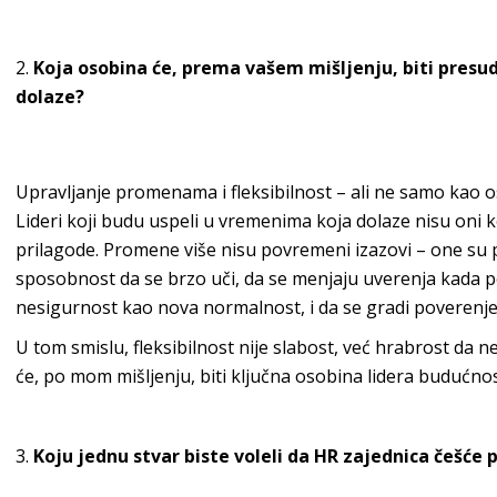
Koja osobina će, prema vašem mišljenju, biti presu
dolaze?
Upravljanje promenama i fleksibilnost – ali ne samo kao os
Lideri koji budu uspeli u vremenima koja dolaze nisu oni ko
prilagode. Promene više nisu povremeni izazovi – one su 
sposobnost da se brzo uči, da se menjaju uverenja kada po
nesigurnost kao nova normalnost, i da se gradi poverenje
U tom smislu, fleksibilnost nije slabost, već hrabrost da 
će, po mom mišljenju, biti ključna osobina lidera budućnos
Koju jednu stvar biste voleli da HR zajednica češće 