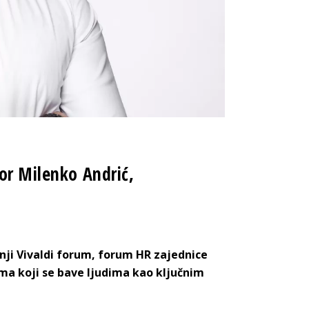
or Milenko Andrić,
nji Vivaldi forum, forum HR zajednice
ima koji se bave ljudima kao ključnim