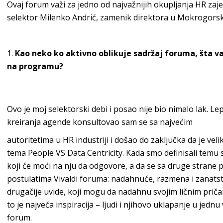
Ovaj forum važi za jedno od najvažnijih okupljanja HR zaj
selektor Milenko Andrić, zamenik direktora u Mokrogorsko
Kao neko ko aktivno oblikuje sadržaj foruma, šta vas
na programu?
Ovo je moj selektorski debi i posao nije bio nimalo lak. Le
kreiranja agende konsultovao sam se sa najvećim
autoritetima u HR industriji i došao do zaključka da je v
tema People VS Data Centricity. Kada smo definisali temu s
koji će moći na nju da odgovore, a da se sa druge strane
postulatima Vivaldi foruma: nadahnuće, razmena i zanats
drugačije uvide, koji mogu da nadahnu svojim ličnim pričama
to je najveća inspiracija – ljudi i njihovo uklapanje u jednu
forum.