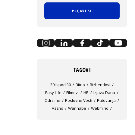
PRIJAVI SE
TAGOVI
30 Ispod 30
Bitno
Bizbendovi
Easy Life
Filmovi
HR
Izjava Dana
Odrzime
Poslovne Vesti
Putovanja
Važno
Wannabe
Webmind