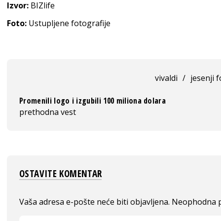
Izvor:
BIZlife
Foto:
Ustupljene fotografije
vivaldi
/
jesenji 
Promenili logo i izgubili 100 miliona dolara
prethodna vest
OSTAVITE KOMENTAR
Vaša adresa e-pošte neće biti objavljena.
Neophodna p