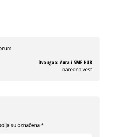
forum
Dvougao: Aura i SME HUB
naredna vest
olja su označena
*