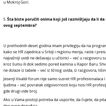
u Mokroj Gori.
Šta biste poručili onima koji još razmišljaju da li da
ovog septembra?
U prethodnih deset godina imam privilegiju da na prog
kako se HR zajednica u Srbiji i regionu menja, raste i prei
najvažniji uvidi ne dešavaju u učionici – već u razgovoru sa
kroz šumu ili dok sedimo pored kamina u Kapor Baru. Shva
ne dolaze iz tabele – već iz ličnog uvida, iz razgovora, tišin
Jesenji Vivaldi forum nije samo susret HR profesionalaca i
ljudima – već povratak odgovornosti koju nosi HR profesij
gde drugi vide broj.
Ako u Vama postoji potreba da usporite, da čujete, da pit
deo ovog događaja.