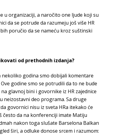
 u organizaciji, a naročito one ljude koji su
asnici da se potrude da razumeju još više HR
ci bih poručio da se nameću kroz suštinski
likovati od prethodnih izdanja?
nih nekoliko godina smo dobijali komentare
h. Ove godine smo se potrudili da to ne bude
a glavnoj bini i govornike iz HR zajednice
 su neizostavni deo programa. Sa druge
da govornici nisu iz sveta HRa itekako će
aš često da na konferenciji imate Matiju
a odmah nakon toga slušate Barselona Balkan
ogled širi, a odluke donose srcem i razumom: