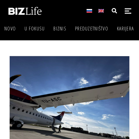
NOVO
U FOKUSU
BIZNIS
PREDUZETNIŠTVO
KARIJERA