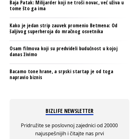
Baja Patak: Milijarder koji ne troši novac, već uživa u
tome što ga ima
Kako je jedan strip zauvek promenio Betmena: Od
šaljivog superheroja do mračnog osvetnika
Osam filmova koji su predvideli budućnost u kojoj
danas živimo
Bacamo tone hrane, a srpski startap je od toga
napravio biznis
BIZLIFE NEWSLETTER
Pridružite se poslovnoj zajednici od 20000
najuspešnijih i čitajte nas prvi