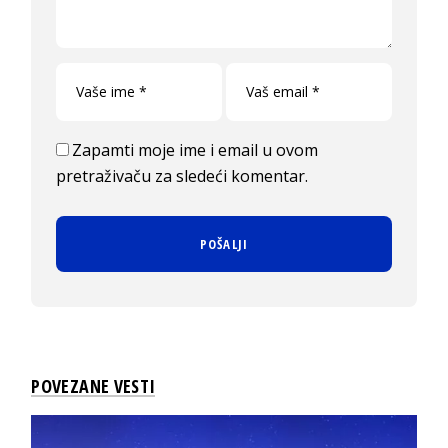
Zapamti moje ime i email u ovom
pretraživaču za sledeći komentar.
POVEZANE VESTI