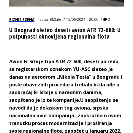
BIZNIS SCENA
autor
BIZLife
15/06/2024 | 20:00
0
U Beograd sleteo deseti avion ATR 72-600: U
potpunosti obnovljena regionalna flota
Avion Er Srbije tipa ATR 72-600, deseti po redu,
sa registarskom oznakom YU-ASC sleteo je
danas na aerodrom „Nikola Tesla“ u Beogradu i
posle obaveznih procedura trebalo bi da uđe u
saobraćaj Er Srbije u narednim danima,
saopšteno je iz te kompanije.U saopštenju se
navodi da je dolaskom tog aviona, srpska
nacionalna avio-kompanija „zaokružila u ovom
trenutku proces modernizacije i proširenja
svoje regionalne flote, započet u januaru 2022.