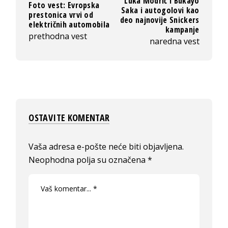
Luka Modrić i Bukayo
Foto vest: Evropska
Saka i autogolovi kao
prestonica vrvi od
deo najnovije Snickers
električnih automobila
kampanje
prethodna vest
naredna vest
OSTAVITE KOMENTAR
Vaša adresa e-pošte neće biti objavljena.
Neophodna polja su označena
*