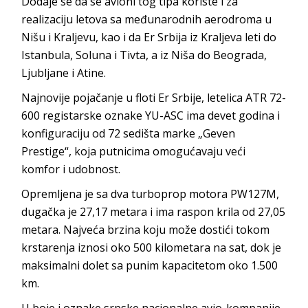
Dodaje se da se avioni tog tipa koriste i za
realizaciju letova sa međunarodnih aerodroma u
Nišu i Kraljevu, kao i da Er Srbija iz Kraljeva leti do
Istanbula, Soluna i Tivta, a iz Niša do Beograda,
Ljubljane i Atine.
Najnovije pojačanje u floti Er Srbije, letelica ATR 72-
600 registarske oznake YU-ASC ima devet godina i
konfiguraciju od 72 sedišta marke „Geven
Prestige“, koja putnicima omogućavaju veći
komfor i udobnost.
Opremljena je sa dva turboprop motora PW127M,
dugačka je 27,17 metara i ima raspon krila od 27,05
metara. Najveća brzina koju može dostići tokom
krstarenja iznosi oko 500 kilometara na sat, dok je
maksimalni dolet sa punim kapacitetom oko 1.500
km.
U boje i oznake srpske nacionalne avio-kompanije