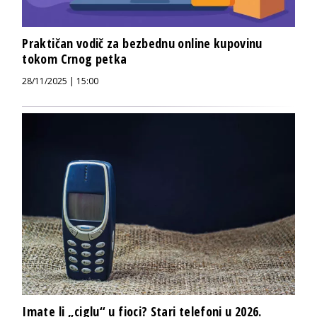
Praktičan vodič za bezbednu online kupovinu
tokom Crnog petka
28/11/2025 | 15:00
Imate li „ciglu“ u fioci? Stari telefoni u 2026.