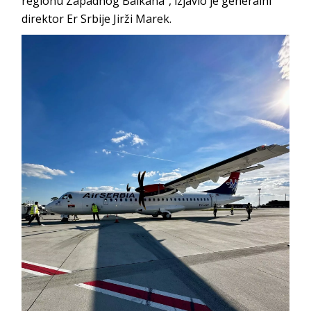
regionu Zapadnog Balkana“, izjavio je generalni
direktor Er Srbije Jirži Marek.