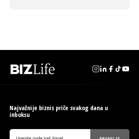
Najvažnije biznis priče svakog dana u
inboksu
PRIJAVI SE