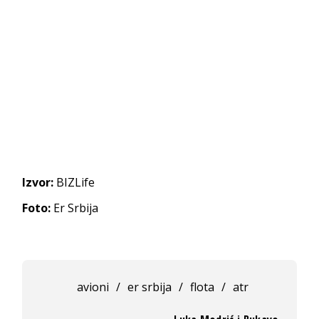
Izvor:
BIZLife
Foto:
Er Srbija
avioni
/
er srbija
/
flota
/
atr