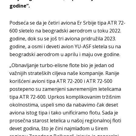
godine“.
Podseća se da je četiri aviona Er Srbije tipa ATR 72-
600 sletelo na beogradski aerodrom u toku 2022.
godine, dok su se još tri aviona pridružila 2023.
godine, a osmi i deveti avion YU-ASF sletela su na
beogradski aerodrom u aprilu i maju ove godine.
„Obnavljanje turbo-elisne flote bio je jedan od
važnijih strateških ciljeva naše kompanije. Ranije
korišćeni avioni tipa ATR 72-200 i ATR 72-500
postepeno su zamenjeni savremenijim letelicama
tipa ATR 72-600. Uprkos komplikovanim tržišnim
okolnostima, uspeli smo da nabavimo čak deset
aviona istog tipa i tako unificiramo flotu. Sada je
prosečna starost letelica u našoj regionalnoj floti
devet godina, što je čini najmlađom u širem