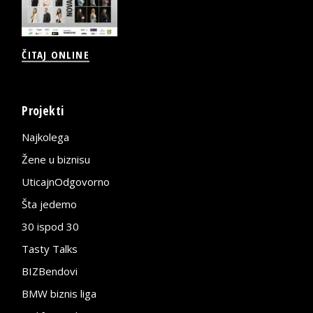
ČITAJ ONLINE
Projekti
Najkolega
Žene u biznisu
UticajnOdgovorno
Šta jedemo
30 ispod 30
Tasty Talks
BIZBendovi
BMW biznis liga