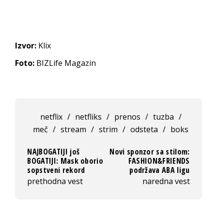
Izvor:
Klix
Foto:
BIZLife Magazin
netflix
/
netfliks
/
prenos
/
tuzba
/
meč
/
stream
/
strim
/
odsteta
/
boks
NAJBOGATIJI još
Novi sponzor sa stilom:
BOGATIJI: Mask oborio
FASHION&FRIENDS
sopstveni rekord
podržava ABA ligu
prethodna vest
naredna vest