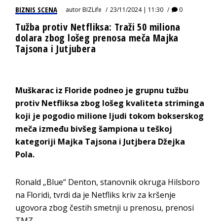
BIZNIS SCENA
autor
BIZLife
23/11/2024 | 11:30
0
Tužba protiv Netfliksa: Traži 50 miliona
dolara zbog lošeg prenosa meča Majka
Tajsona i Jutjubera
Muškarac iz Floride podneo je grupnu tužbu
protiv Netfliksa zbog lošeg kvaliteta striminga
koji je pogodio milione ljudi tokom bokserskog
meča između bivšeg šampiona u teškoj
kategoriji Majka Tajsona i Jutjbera Džejka
Pola.
Ronald „Blue“ Denton, stanovnik okruga Hilsboro
na Floridi, tvrdi da je Netfliks kriv za kršenje
ugovora zbog čestih smetnji u prenosu, prenosi
TMZ.