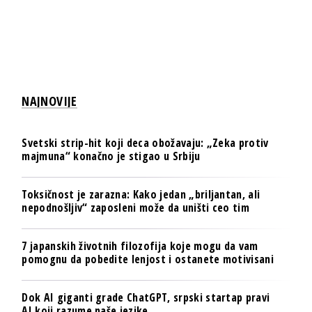
NAJNOVIJE
Svetski strip-hit koji deca obožavaju: „Zeka protiv
majmuna“ konačno je stigao u Srbiju
Toksičnost je zarazna: Kako jedan „briljantan, ali
nepodnošljiv“ zaposleni može da uništi ceo tim
7 japanskih životnih filozofija koje mogu da vam
pomognu da pobedite lenjost i ostanete motivisani
Dok AI giganti grade ChatGPT, srpski startap pravi
AI koji razume naše jezike