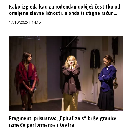
Kako izgleda kad za rođendan dobiješ čestitku od
omiljene slavne ličnosti, a onda ti stigne račun...
17/10/2025 | 14:15
Fragmenti prisustva: „Epitaf za s“ briše granice
između performansa i teatra