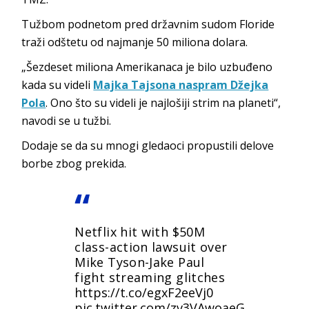
Tužbom podnetom pred državnim sudom Floride
traži odštetu od najmanje 50 miliona dolara.
„Šezdeset miliona Amerikanaca je bilo uzbuđeno
kada su videli
Majka Tajsona naspram Džejka
Pola
. Ono što su videli je najlošiji strim na planeti“,
navodi se u tužbi.
Dodaje se da su mnogi gledaoci propustili delove
borbe zbog prekida.
Netflix hit with $50M
class-action lawsuit over
Mike Tyson-Jake Paul
fight streaming glitches
https://t.co/egxF2eeVj0
pic.twitter.com/zv3VAwoaeG