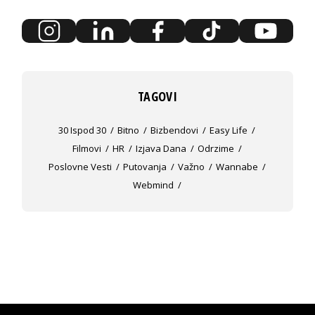
TAGOVI
30 Ispod 30
Bitno
Bizbendovi
Easy Life
Filmovi
HR
Izjava Dana
Odrzime
Poslovne Vesti
Putovanja
Važno
Wannabe
Webmind