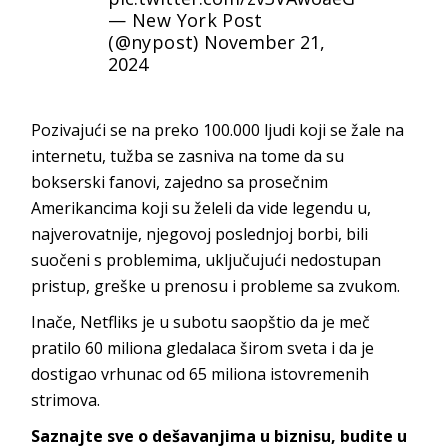
— New York Post
(@nypost)
November 21,
2024
Pozivajući se na preko 100.000 ljudi koji se žale na
internetu, tužba se zasniva na tome da su
bokserski fanovi, zajedno sa prosečnim
Amerikancima koji su želeli da vide legendu u,
najverovatnije, njegovoj poslednjoj borbi, bili
suočeni s problemima, uključujući nedostupan
pristup, greške u prenosu i probleme sa zvukom.
Inače, Netfliks je u subotu saopštio da je meč
pratilo 60 miliona gledalaca širom sveta i da je
dostigao vrhunac od 65 miliona istovremenih
strimova.
Saznajte sve o dešavanjima u biznisu, budite u