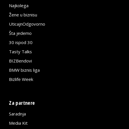
Najkolega
Žene u biznisu
UticajnOdgovorno
Šta jedemo
30 ispod 30
Tasty Talks
BIZBendovi
BMW biznis liga
Bizlife Week
Za partnere
Saradnja
Media Kit