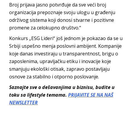
Broj prijava jasno potvrđuje da sve veći broj
organizacija prepoznaje svoju ulogu u građenju
održivog sistema koji donosi stvarne i pozitivne
promene za celokupno društvo.“
Konkurs „ESG Lideri“ još jednom je pokazao da se u
Srbiji uspešno menja poslovni ambijent. Kompanije
koje danas investiraju u transparentnost, brigu o
zaposlenima, upravljačku etiku i inovacije koje
smanjuju ekološki otisak, zapravo postavljaju
osnove za stabilno i otporno poslovanje.
Saznajte sve o dešavanjima u biznisu, budite u
toku sa lifestyle temama.
PRIJAVITE SE NA NAŠ
NEWSLETTER