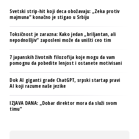
Svetski strip-hit koji deca obožavaju: „Zeka protiv
majmuna“ konačno je stigao u Srbiju
Toksičnost je zarazna: Kako jedan „briljantan, ali
nepodnošljiv“ zaposleni može da uništi ceo tim
7 japanskih životnih filozofija koje mogu da vam
pomognu da pobedite lenjost i ostanete motivisani
Dok AI giganti grade ChatGPT, srpski startap pravi
AI koji razume naše jezike
IZJAVA DANA: „Dobar direktor mora da služi svom
timu“