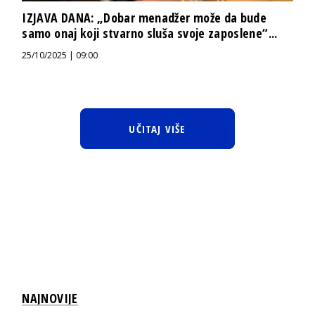
IZJAVA DANA: „Dobar menadžer može da bude
samo onaj koji stvarno sluša svoje zaposlene“...
25/10/2025 | 09:00
UČITAJ VIŠE
NAJNOVIJE