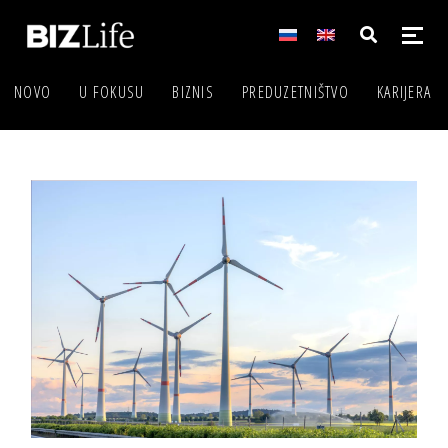
NOVO
U FOKUSU
BIZNIS
PREDUZETNIŠTVO
KARIJERA