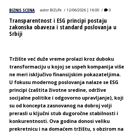
BIZNIS SCENA
autor
BIZLife
12/06/2026 | 16:00
0
Transparentnost i ESG principi postaju
zakonska obaveza i standard poslovanja u
Srbiji
Tržište već duže vreme prolazi kroz duboku
transformaciju u kojoj se uspeh kompanija više
ne meri isključivo finansijskim pokazateljima.
U fokusu modernog poslovanja nalaze se ESG
principi (zaštita životne sredine, održive
socijalne politike i odgovorno upravljanje), koji
su od koncepta zasnovanog na dobroj volji
prerasli u ključni stub dugoročne stabilnosti i
konkurentnosti. Ova godina donosi veliku
prekretnicu i na domaćem tržištu, s obzirom na