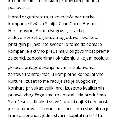
ka dubinskim, suštinskim promenama modela
poslovanja.
Ispred organizatora, rukovodeća partnerka
kompanije PwC za Srbiju, Crnu Goru i Bosnu i
Hercegovinu, Biljana Bogovac, istakla je
zadovoljstvo zbog izuzetnog odziva i kvaliteta
pristiglih prijava, što svedoči o tome da domaće
kompanije aktivno preuzimaju odgovornost prema
zajednici, zaposlenima i okruženju u kojem posluju:
„Proces prilagođavanja novim regulativama
zahteva transformaciju kompletne korporativne
kulture. Izuzetno me raduje što je ovogodišnji
konkurs privukao veliki broj izuzetno kvalitetnih
prijava, zbog čega smo rok morali i da produžimo.
Svi učesnici i finalisti su već uradili najteži deo posla
jer su napravili iskrenu samoprocenu i shvatili da je
transparentnost jedini stvarni kapital na tržištu.