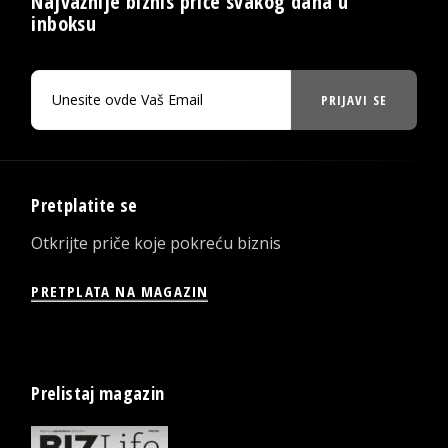
Najvažnije biznis priče svakog dana u
inboksu
PRIJAVI SE
Pretplatite se
Otkrijte priče koje pokreću biznis
PRETPLATA NA MAGAZIN
Prelistaj magazin