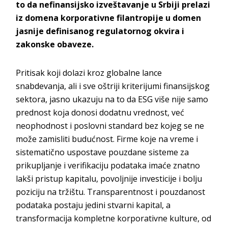
to da nefinansijsko izveštavanje u Srbiji prelazi
iz domena korporativne filantropije u domen
jasnije definisanog regulatornog okvira i
zakonske obaveze.
Pritisak koji dolazi kroz globalne lance
snabdevanja, ali i sve oštriji kriterijumi finansijskog
sektora, jasno ukazuju na to da ESG više nije samo
prednost koja donosi dodatnu vrednost, već
neophodnost i poslovni standard bez kojeg se ne
može zamisliti budućnost. Firme koje na vreme i
sistematično uspostave pouzdane sisteme za
prikupljanje i verifikaciju podataka imaće znatno
lakši pristup kapitalu, povoljnije investicije i bolju
poziciju na tržištu. Transparentnost i pouzdanost
podataka postaju jedini stvarni kapital, a
transformacija kompletne korporativne kulture, od