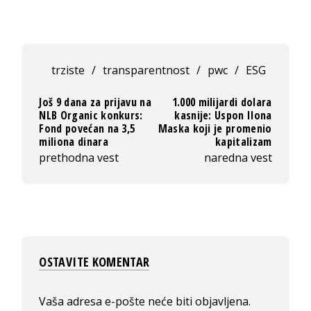
trziste
/
transparentnost
/
pwc
/
ESG
Još 9 dana za prijavu na
1.000 milijardi dolara
NLB Organic konkurs:
kasnije: Uspon Ilona
Fond povećan na 3,5
Maska koji je promenio
miliona dinara
kapitalizam
prethodna vest
naredna vest
OSTAVITE KOMENTAR
Vaša adresa e-pošte neće biti objavljena.