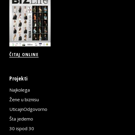
ČITAJ ONLINE
Projekti
Najkolega
Žene u biznisu
UticajnOdgovorno
Šta jedemo
30 ispod 30