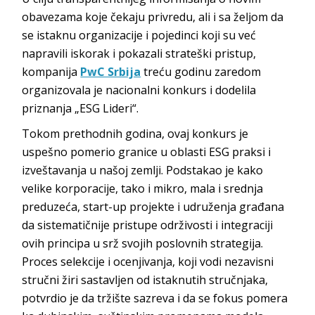
obavezama koje čekaju privredu, ali i sa željom da
se istaknu organizacije i pojedinci koji su već
napravili iskorak i pokazali strateški pristup,
kompanija
PwC Srbija
treću godinu zaredom
organizovala je nacionalni konkurs i dodelila
priznanja „ESG Lideri“.
Tokom prethodnih godina, ovaj konkurs je
uspešno pomerio granice u oblasti ESG praksi i
izveštavanja u našoj zemlji. Podstakao je kako
velike korporacije, tako i mikro, mala i srednja
preduzeća, start-up projekte i udruženja građana
da sistematičnije pristupe održivosti i integraciji
ovih principa u srž svojih poslovnih strategija.
Proces selekcije i ocenjivanja, koji vodi nezavisni
stručni žiri sastavljen od istaknutih stručnjaka,
potvrdio je da tržište sazreva i da se fokus pomera