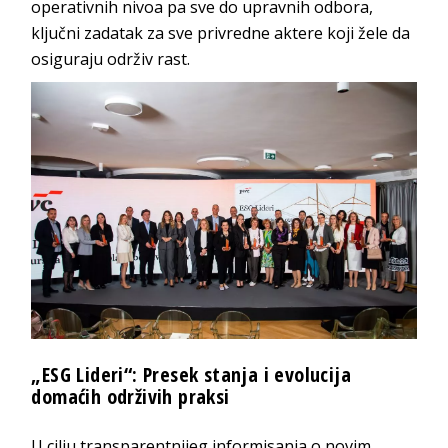
operativnih nivoa pa sve do upravnih odbora,
ključni zadatak za sve privredne aktere koji žele da
osiguraju održiv rast.
„ESG Lideri“: Presek stanja i evolucija
domaćih održivih praksi
U cilju transparentnijeg informisanja o novim