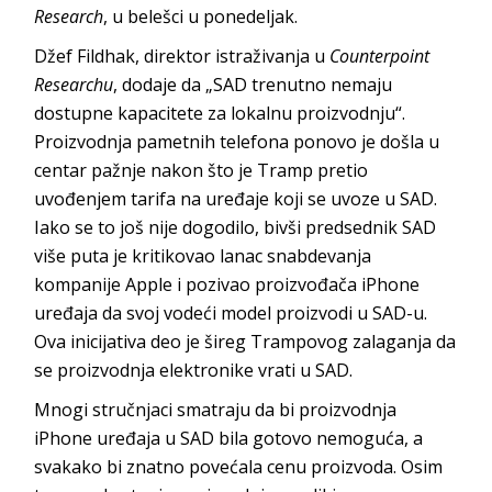
Research
, u belešci u ponedeljak.
Džef Fildhak, direktor istraživanja u
Counterpoint
Researchu
, dodaje da „SAD trenutno nemaju
dostupne kapacitete za lokalnu proizvodnju“.
Proizvodnja pametnih telefona ponovo je došla u
centar pažnje nakon što je Tramp pretio
uvođenjem tarifa na uređaje koji se uvoze u SAD.
Iako se to još nije dogodilo, bivši predsednik SAD
više puta je kritikovao lanac snabdevanja
kompanije Apple i pozivao proizvođača iPhone
uređaja da svoj vodeći model proizvodi u SAD-u.
Ova inicijativa deo je šireg Trampovog zalaganja da
se proizvodnja elektronike vrati u SAD.
Mnogi stručnjaci smatraju da bi proizvodnja
iPhone uređaja u SAD bila gotovo nemoguća, a
svakako bi znatno povećala cenu proizvoda. Osim