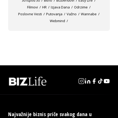
30 Ispod 30
Bitno
Bizbendovi
Easy Life
Filmovi
HR
Izjava Dana
Odrzime
Poslovne Vesti
Putovanja
Važno
Wannabe
Webmind
Najvažnije biznis priče svakog dana u