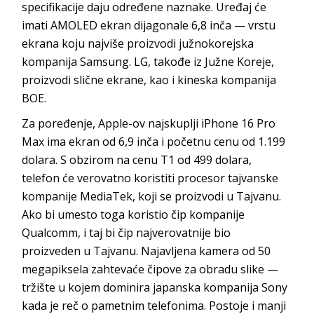
specifikacije daju određene naznake. Uređaj će
imati AMOLED ekran dijagonale 6,8 inča — vrstu
ekrana koju najviše proizvodi južnokorejska
kompanija Samsung. LG, takođe iz Južne Koreje,
proizvodi slične ekrane, kao i kineska kompanija
BOE.
Za poređenje, Apple-ov najskuplji iPhone 16 Pro
Max ima ekran od 6,9 inča i početnu cenu od 1.199
dolara. S obzirom na cenu T1 od 499 dolara,
telefon će verovatno koristiti procesor tajvanske
kompanije MediaTek, koji se proizvodi u Tajvanu.
Ako bi umesto toga koristio čip kompanije
Qualcomm, i taj bi čip najverovatnije bio
proizveden u Tajvanu. Najavljena kamera od 50
megapiksela zahtevaće čipove za obradu slike —
tržište u kojem dominira japanska kompanija Sony
kada je reč o pametnim telefonima. Postoje i manji