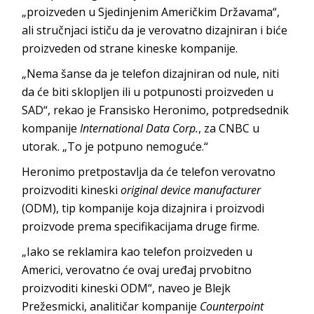
„proizveden u Sjedinjenim Američkim Državama“,
ali stručnjaci ističu da je verovatno dizajniran i biće
proizveden od strane kineske kompanije.
„Nema šanse da je telefon dizajniran od nule, niti
da će biti sklopljen ili u potpunosti proizveden u
SAD“, rekao je Fransisko Heronimo, potpredsednik
kompanije
International Data Corp.
, za CNBC u
utorak. „To je potpuno nemoguće.“
Heronimo pretpostavlja da će telefon verovatno
proizvoditi kineski
original device manufacturer
(ODM), tip kompanije koja dizajnira i proizvodi
proizvode prema specifikacijama druge firme.
„Iako se reklamira kao telefon proizveden u
Americi, verovatno će ovaj uređaj prvobitno
proizvoditi kineski ODM“, naveo je Blejk
Prežesmicki, analitičar kompanije
Counterpoint