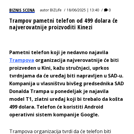
BIZNIS SCENA
autor
BIZLife
18/06/2025 | 13:40
0
Trampov pametni telefon od 499 dolara će
najverovatnije proizvoditi Kinezi
Pametni telefon koji je nedavno najavila
Trampova
organizacija najverovatnije će biti
proizveden u Kini, kažu stručnjaci, uprkos
tvrdnjama da će uređaj biti napravljen u SAD-u.
Kompanija u vlasništvu bivšeg predsednika SAD
Donalda Trampa u ponedeljak je najavila
model T1, zlatni uređaj koji bi trebalo da košta
499 dolara. Telefon će koristiti Android
operativni sistem kompanije Google.
Trampova organizacija tvrdi da će telefon biti