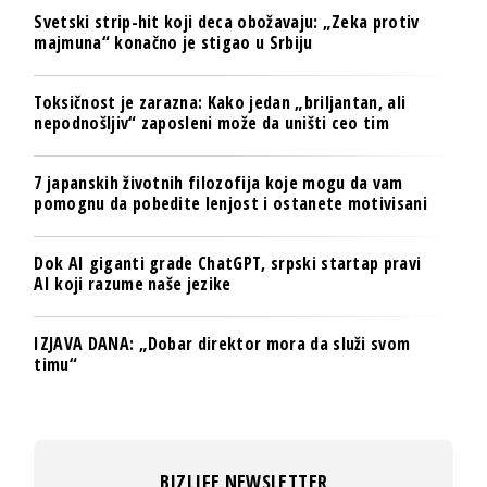
Svetski strip-hit koji deca obožavaju: „Zeka protiv
majmuna“ konačno je stigao u Srbiju
Toksičnost je zarazna: Kako jedan „briljantan, ali
nepodnošljiv“ zaposleni može da uništi ceo tim
7 japanskih životnih filozofija koje mogu da vam
pomognu da pobedite lenjost i ostanete motivisani
Dok AI giganti grade ChatGPT, srpski startap pravi
AI koji razume naše jezike
IZJAVA DANA: „Dobar direktor mora da služi svom
timu“
BIZLIFE NEWSLETTER