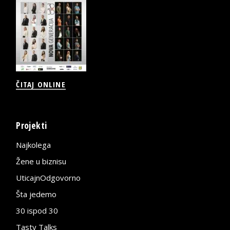
ČITAJ ONLINE
Projekti
Najkolega
Žene u biznisu
UticajnOdgovorno
Šta jedemo
30 ispod 30
Tasty Talks