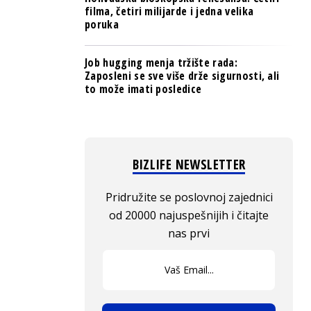
filma, četiri milijarde i jedna velika
poruka
Job hugging menja tržište rada:
Zaposleni se sve više drže sigurnosti, ali
to može imati posledice
BIZLIFE NEWSLETTER
Pridružite se poslovnoj zajednici
od 20000 najuspešnijih i čitajte
nas prvi