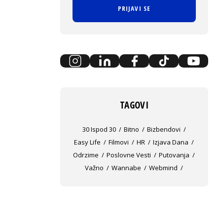
PRIJAVI SE
TAGOVI
30 Ispod 30
Bitno
Bizbendovi
Easy Life
Filmovi
HR
Izjava Dana
Odrzime
Poslovne Vesti
Putovanja
Važno
Wannabe
Webmind