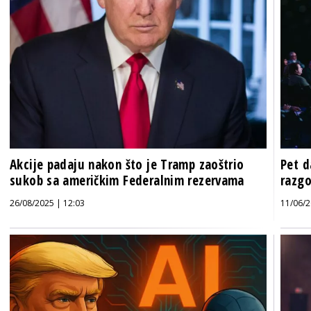
Akcije padaju nakon što je Tramp zaoštrio
Pet d
sukob sa američkim Federalnim rezervama
razgo
26/08/2025 | 12:03
11/06/2