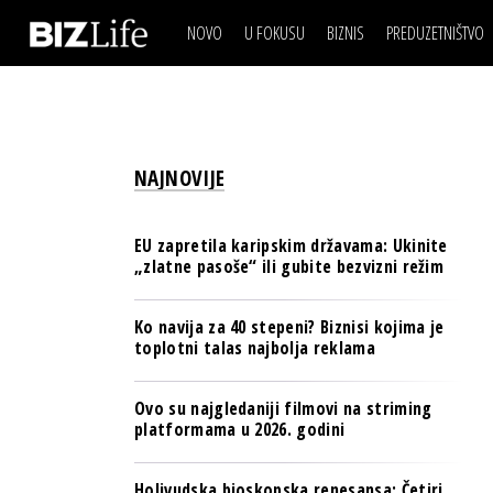
NOVO
U FOKUSU
BIZNIS
PREDUZETNIŠTVO
IZJAVA DANA
BIZNIS SCENA
VIDEO
REAL ESTATE
IZJAVA DANA
BIZNIS SCENA
BREND I KOMUNIKACI
VIDEO
REAL ESTATE
ESG & ENERGY
NAJNOVIJE
BREND I KOMUNIKACI
BANKE
ESG & ENERGY
OSIGURANJE
EU zapretila karipskim državama: Ukinite
BANKE
„zlatne pasoše“ ili gubite bezvizni režim
TECH I AI
OSIGURANJE
BIZNIS & SPORT
Ko navija za 40 stepeni? Biznisi kojima je
TECH I AI
toplotni talas najbolja reklama
PULS REGIONA
BIZNIS & SPORT
NOVO NA RAFU
Ovo su najgledaniji filmovi na striming
PULS REGIONA
platformama u 2026. godini
NOVO NA RAFU
Holivudska bioskopska renesansa: Četiri