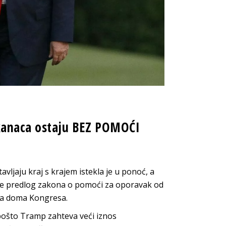
ikanaca ostaju BEZ POMOĆI
ljaju kraj s krajem istekla je u ponoć, a
iše predlog zakona o pomoći za oporavak od
oba doma Kongresa.
pošto Tramp zahteva veći iznos