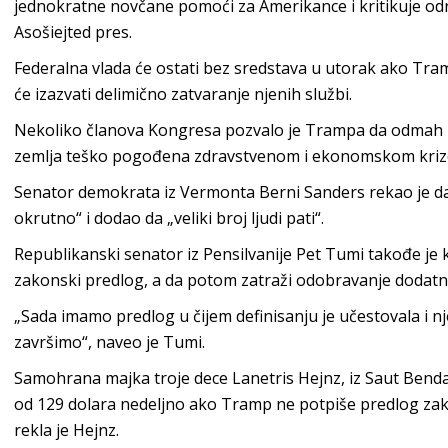
jednokratne novčane pomoći za Amerikance i kritikuje o
Asošiejted pres.
Federalna vlada će ostati bez sredstava u utorak ako Tra
će izazvati delimično zatvaranje njenih službi.
Nekoliko članova Kongresa pozvalo je Trampa da odmah p
zemlja teško pogođena zdravstvenom i ekonomskom kriz
Senator demokrata iz Vermonta Berni Sanders rekao je da
okrutno“ i dodao da „veliki broj ljudi pati“.
Republikanski senator iz Pensilvanije Pet Tumi takođe je
zakonski predlog, a da potom zatraži odobravanje dodat
„Sada imamo predlog u čijem definisanju je učestovala i nj
završimo“, naveo je Tumi.
Samohrana majka troje dece Lanetris Hejnz, iz Saut Benda
od 129 dolara nedeljno ako Tramp ne potpiše predlog zako
rekla je Hejnz.