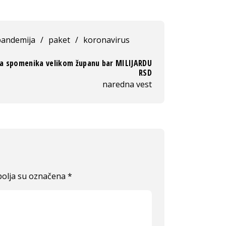
pandemija
/
paket
/
koronavirus
na spomenika velikom županu bar MILIJARDU
RSD
naredna vest
olja su označena
*