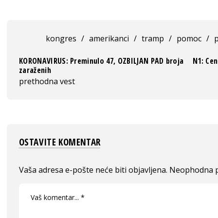
kongres
/
amerikanci
/
tramp
/
pomoc
/
KORONAVIRUS: Preminulo 47, OZBILJAN PAD broja
N1: Ce
zaraženih
prethodna vest
OSTAVITE KOMENTAR
Vaša adresa e-pošte neće biti objavljena.
Neophodna p