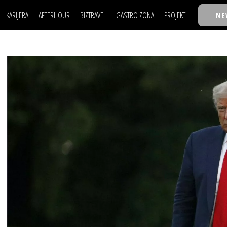
KARIJERA
AFTERHOUR
BIZTRAVEL
GASTRO ZONA
PROJEKTI
NE
POSAO
FILM I SCENA
NAJKOLEGA
LJUDI (HR)
KNJIGE
TASTY TALKS
POSAO
FILM I SCENA
NAJKOLEGA
JE
MOJ UGAO
AUTO SVET
30 ISPOD 30
LJUDI (HR)
KNJIGE
TASTY TALKS
USAVRŠAVANJE
STIL
BACK TO OFFICE/SCHOOL
JE
MOJ UGAO
AUTO SVET
30 ISPOD 30
KNOW-HOW
WELLBEING
BIZBENDOVI
USAVRŠAVANJE
STIL
BACK TO OFFICE/SCHOOL
BIZKOLEGIJUM
KNOW-HOW
WELLBEING
BIZBENDOVI
BMW BIZNIS LIGA
BIZKOLEGIJUM
BIZLIFE WEEK
BMW BIZNIS LIGA
IZJAVA GODINE
BIZLIFE WEEK
IZJAVA GODINE