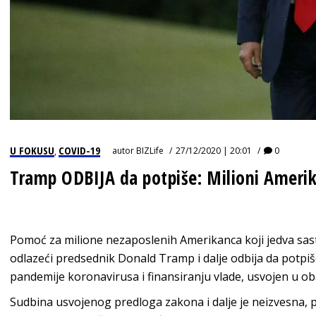
U FOKUSU
COVID-19
autor
BIZLife
27/12/2020 | 20:01
0
,
Tramp ODBIJA da potpiše: Milioni Amer
Pomoć za milione nezaposlenih Amerikanca koji jedva sastav
odlazeći predsednik Donald Tramp i dalje odbija da potp
pandemije koronavirusa i finansiranju vlade, usvojen u 
Sudbina usvojenog predloga zakona i dalje je neizvesna, 