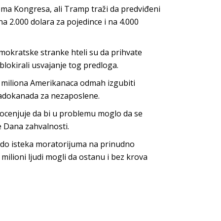
ma Kongresa, ali Tramp traži da predviđeni
 2.000 dolara za pojedince i na 4.000
okratske stranke hteli su da prihvate
blokirali usvajanje tog predloga.
1 miliona Amerikanaca odmah izgubiti
 nadokanada za nezaposlene.
rocenjuje da bi u problemu moglo da se
e Dana zahvalnosti.
 do isteka moratorijuma na prinudno
 milioni ljudi mogli da ostanu i bez krova