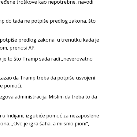
dređene troškove kao nepotrebne, navodi
mp do tada ne potpiše predlog zakona, što
otpiše predlog zakona, u trenutku kada je
om, prenosi AP.
 je to što Tramp sada radi „neverovatno
 kazao da Tramp treba da potpiše usvojeni
ne pomoći.
egova administracija. Mislim da treba to da
 u Indijani, izgubiće pomoć za nezaposlene
na. „Ovo je igra šaha, a mi smo pioni“,