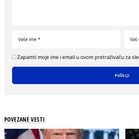
Zapamti moje ime i email u ovom pretraživaču za sl
POVEZANE VESTI