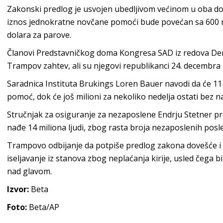
Zakonski predlog je usvojen ubedljivom većinom u oba do
iznos jednokratne novčane pomoći bude povećan sa 600 na
dolara za parove.
Članovi Predstavničkog doma Kongresa SAD iz redova Dem
Trampov zahtev, ali su njegovi republikanci 24. decembra 
Saradnica Instituta Brukings Loren Bauer navodi da će 1
pomoć, dok će još milioni za nekoliko nedelja ostati bez
Stručnjak za osiguranje za nezaposlene Endrju Stetner p
nađe 14 miliona ljudi, zbog rasta broja nezaposlenih posl
Trampovo odbijanje da potpiše predlog zakona dovešće i
iseljavanje iz stanova zbog neplaćanja kirije, usled čega bi
nad glavom.
Izvor:
Beta
Foto:
Beta/AP