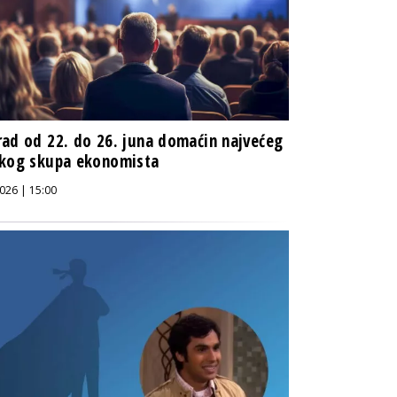
ad od 22. do 26. juna domaćin najvećeg
skog skupa ekonomista
026 | 15:00