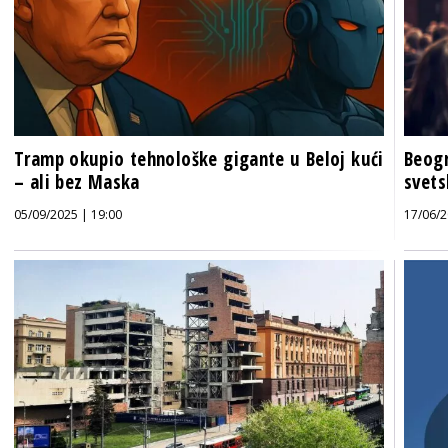
Tramp okupio tehnološke gigante u Beloj kući
Beogr
– ali bez Maska
svet
05/09/2025 | 19:00
17/06/2