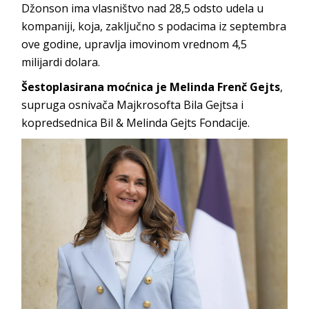
Džonson ima vlasništvo nad 28,5 odsto udela u
kompaniji, koja, zaključno s podacima iz septembra
ove godine, upravlja imovinom vrednom 4,5
milijardi dolara.
Šestoplasirana moćnica je Melinda Frenč Gejts
,
supruga osnivača Majkrosofta Bila Gejtsa i
kopredsednica Bil & Melinda Gejts Fondacije.