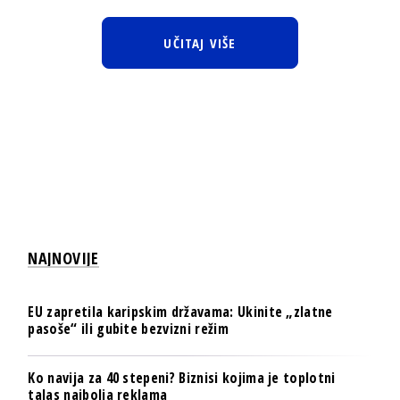
UČITAJ VIŠE
NAJNOVIJE
EU zapretila karipskim državama: Ukinite „zlatne
pasoše“ ili gubite bezvizni režim
Ko navija za 40 stepeni? Biznisi kojima je toplotni
talas najbolja reklama