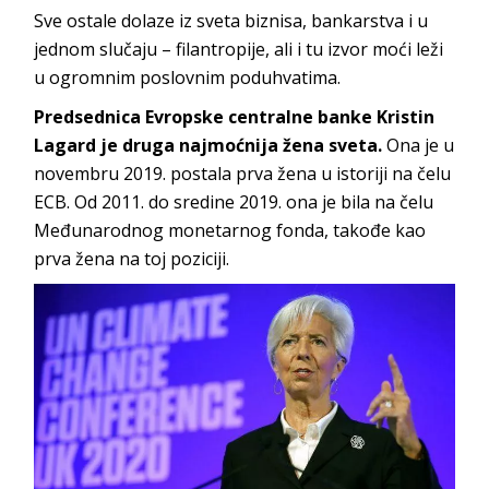
Sve ostale dolaze iz sveta biznisa, bankarstva i u
jednom slučaju – filantropije, ali i tu izvor moći leži
u ogromnim poslovnim poduhvatima.
Predsednica Evropske centralne banke Kristin
Lagard je druga najmoćnija žena sveta.
Ona je u
novembru 2019. postala prva žena u istoriji na čelu
ECB. Od 2011. do sredine 2019. ona je bila na čelu
Međunarodnog monetarnog fonda, takođe kao
prva žena na toj poziciji.