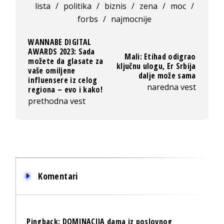
lista
/
politika
/
biznis
/
zena
/
moc
/
forbs
/
najmocnije
WANNABE DIGITAL
AWARDS 2023: Sada
Mali: Etihad odigrao
možete da glasate za
ključnu ulogu, Er Srbija
vaše omiljene
dalje može sama
influensere iz celog
naredna vest
regiona – evo i kako!
prethodna vest
Komentari
Pingback:
DOMINACIJA dama iz poslovnog