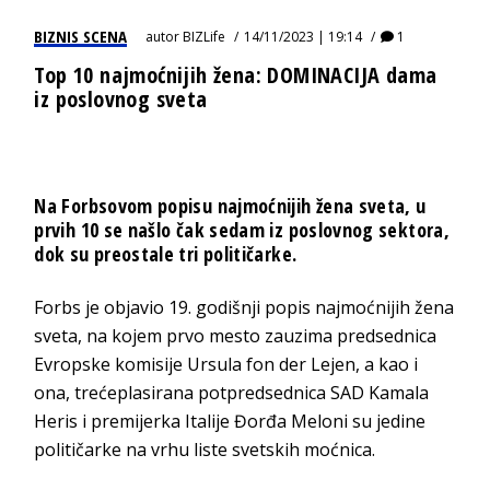
BIZNIS SCENA
autor
BIZLife
14/11/2023 | 19:14
1
Top 10 najmoćnijih žena: DOMINACIJA dama
iz poslovnog sveta
Na Forbsovom popisu najmoćnijih žena sveta, u
prvih 10 se našlo čak sedam iz poslovnog sektora,
dok su preostale tri političarke.
Forbs je objavio 19. godišnji popis najmoćnijih žena
sveta, na kojem prvo mesto zauzima predsednica
Evropske komisije Ursula fon der Lejen, a kao i
ona, trećeplasirana potpredsednica SAD Kamala
Heris i premijerka Italije Đorđa Meloni su jedine
političarke na vrhu liste svetskih moćnica.