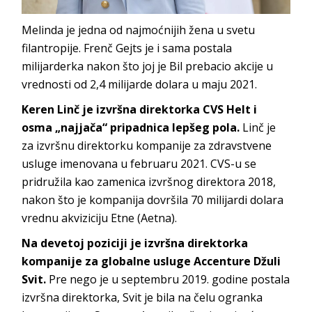
Melinda je jedna od najmoćnijih žena u svetu
filantropije. Frenč Gejts je i sama postala
milijarderka nakon što joj je Bil prebacio akcije u
vrednosti od 2,4 milijarde dolara u maju 2021.
Keren Linč je izvršna direktorka CVS Helt i
osma „najjača“ pripadnica lepšeg pola.
Linč je
za izvršnu direktorku kompanije za zdravstvene
usluge imenovana u februaru 2021. CVS-u se
pridružila kao zamenica izvršnog direktora 2018,
nakon što je kompanija dovršila 70 milijardi dolara
vrednu akviziciju Etne (Aetna).
Na devetoj poziciji je izvršna direktorka
kompanije za globalne usluge Accenture Džuli
Svit.
Pre nego je u septembru 2019. godine postala
izvršna direktorka, Svit je bila na čelu ogranka