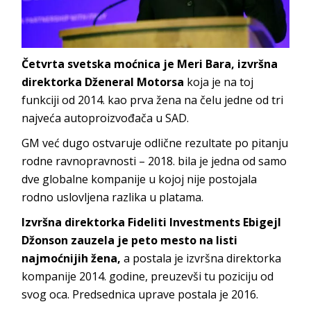
Četvrta svetska moćnica je Meri Bara, izvršna
direktorka Dženeral Motorsa
koja je na toj
funkciji od 2014. kao prva žena na čelu jedne od tri
najveća autoproizvođača u SAD.
GM već dugo ostvaruje odlične rezultate po pitanju
rodne ravnopravnosti – 2018. bila je jedna od samo
dve globalne kompanije u kojoj nije postojala
rodno uslovljena razlika u platama.
Izvršna direktorka Fideliti Investments Ebigejl
Džonson zauzela je peto mesto na listi
najmoćnijih žena,
a postala je izvršna direktorka
kompanije 2014. godine, preuzevši tu poziciju od
svog oca. Predsednica uprave postala je 2016.