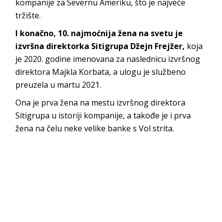
kompanije za Severnu Ameriku, što je najveće
tržište.
I konačno, 10. najmoćnija žena na svetu je
izvršna direktorka Sitigrupa Džejn Frejžer,
koja
je 2020. godine imenovana za naslednicu izvršnog
direktora Majkla Korbata, a ulogu je službeno
preuzela u martu 2021.
Ona je prva žena na mestu izvršnog direktora
Sitigrupa u istoriji kompanije, a takođe je i prva
žena na čelu neke velike banke s Vol strita.