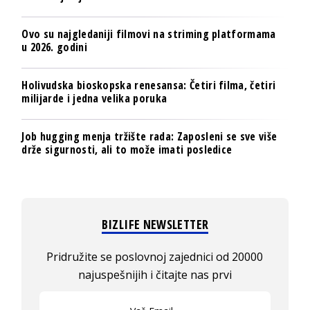
Ovo su najgledaniji filmovi na striming platformama
u 2026. godini
Holivudska bioskopska renesansa: Četiri filma, četiri
milijarde i jedna velika poruka
Job hugging menja tržište rada: Zaposleni se sve više
drže sigurnosti, ali to može imati posledice
BIZLIFE NEWSLETTER
Pridružite se poslovnoj zajednici od 20000
najuspešnijih i čitajte nas prvi