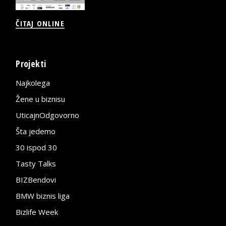
ČITAJ ONLINE
Projekti
Najkolega
Žene u biznisu
UticajnOdgovorno
Šta jedemo
30 ispod 30
Tasty Talks
BIZBendovi
BMW biznis liga
Bizlife Week