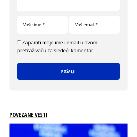
Zapamti moje ime i email u ovom
pretraživaču za sledeći komentar.
POVEZANE VESTI