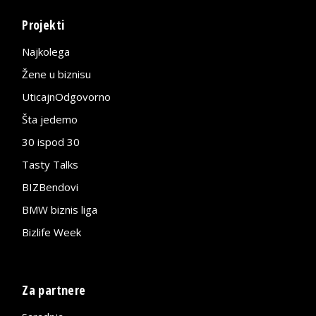
Projekti
Najkolega
Žene u biznisu
UticajnOdgovorno
Šta jedemo
30 ispod 30
Tasty Talks
BIZBendovi
BMW biznis liga
Bizlife Week
Za partnere