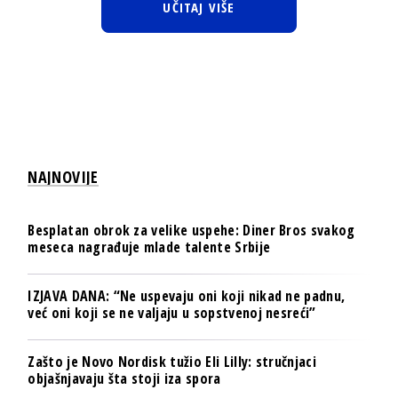
UČITAJ VIŠE
NAJNOVIJE
Besplatan obrok za velike uspehe: Diner Bros svakog
meseca nagrađuje mlade talente Srbije
IZJAVA DANA: “Ne uspevaju oni koji nikad ne padnu,
već oni koji se ne valjaju u sopstvenoj nesreći”
Zašto je Novo Nordisk tužio Eli Lilly: stručnjaci
objašnjavaju šta stoji iza spora