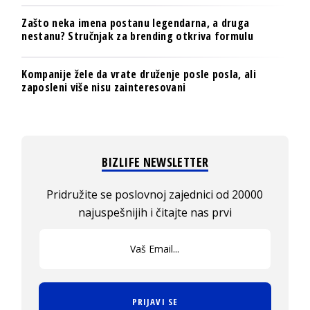
Zašto neka imena postanu legendarna, a druga
nestanu? Stručnjak za brending otkriva formulu
Kompanije žele da vrate druženje posle posla, ali
zaposleni više nisu zainteresovani
BIZLIFE NEWSLETTER
Pridružite se poslovnoj zajednici od 20000
najuspešnijih i čitajte nas prvi
PRIJAVI SE