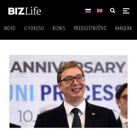
NOVO
U FOKUSU
BIZNIS
PREDUZETNIŠTVO
KARIJERA