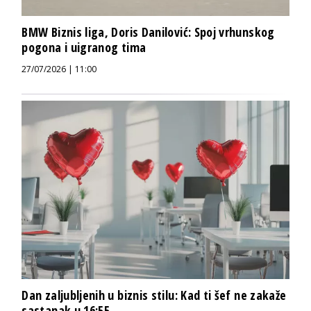
BMW Biznis liga, Doris Danilović: Spoj vrhunskog
pogona i uigranog tima
27/07/2026 | 11:00
Dan zaljubljenih u biznis stilu: Kad ti šef ne zakaže
sastanak u 16:55