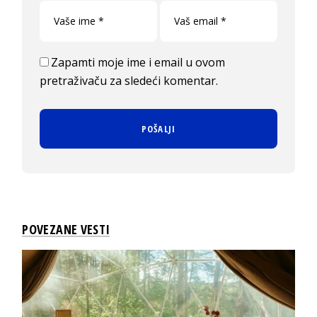
Zapamti moje ime i email u ovom
pretraživaču za sledeći komentar.
POVEZANE VESTI