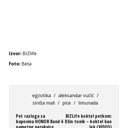
Izvor:
BIZlife
Foto:
Beta
egzotika
/
aleksandar vučić
/
siniša mali
/
pice
/
limunada
Pet razloga za
BIZLife koktel petkom:
kupovinu HONOR Band 6
Džin tonik – koktel kao
pametne narukvice
lek (VIDEO)