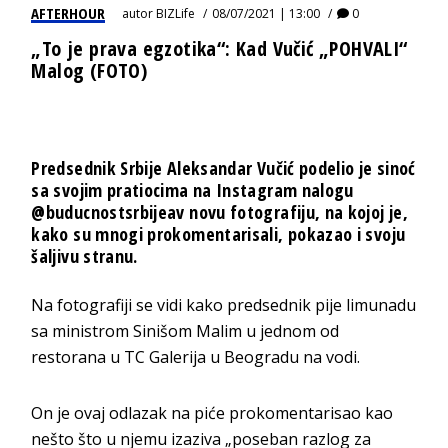
AFTERHOUR
autor
BIZLife
08/07/2021 | 13:00
0
„To je prava egzotika“: Kad Vučić „POHVALI“
Malog (FOTO)
Predsednik Srbije Aleksandar Vučić podelio je sinoć
sa svojim pratiocima na Instagram nalogu
@buducnostsrbijeav novu fotografiju, na kojoj je,
kako su mnogi prokomentarisali, pokazao i svoju
šaljivu stranu.
Na fotografiji se vidi kako predsednik pije limunadu
sa ministrom Sinišom Malim u jednom od
restorana u TC Galerija u Beogradu na vodi.
On je ovaj odlazak na piće prokomentarisao kao
nešto što u njemu izaziva „poseban razlog za