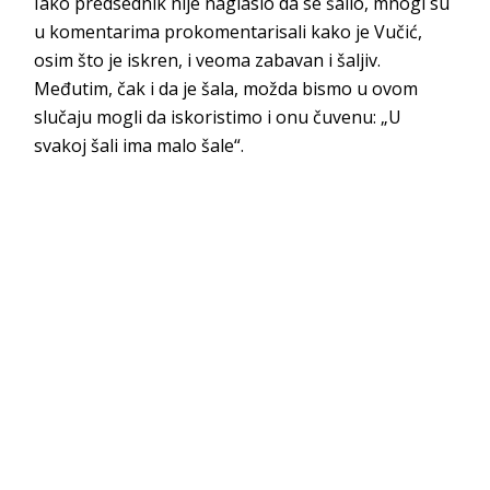
Iako predsednik nije naglasio da se šalio, mnogi su
u komentarima prokomentarisali kako je Vučić,
osim što je iskren, i veoma zabavan i šaljiv.
Međutim, čak i da je šala, možda bismo u ovom
slučaju mogli da iskoristimo i onu čuvenu: „U
svakoj šali ima malo šale“.