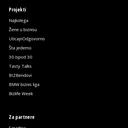
Projekti
Najkolega
Žene u biznisu
UticajnOdgovorno
Šta jedemo
30 ispod 30
Tasty Talks
BIZBendovi
BMW biznis liga
Bizlife Week
Za partnere
Saradnja