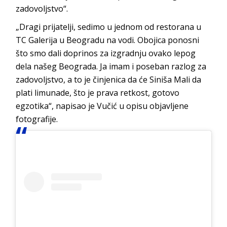
zadovoljstvo“.
„Dragi prijatelji, sedimo u jednom od restorana u
TC Galerija u Beogradu na vodi. Obojica ponosni
što smo dali doprinos za izgradnju ovako lepog
dela našeg Beograda. Ja imam i poseban razlog za
zadovoljstvo, a to je činjenica da će Siniša Mali da
plati limunade, što je prava retkost, gotovo
egzotika“, napisao je Vučić u opisu objavljene
fotografije.