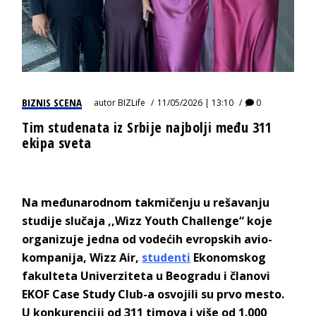
BIZNIS SCENA
autor
BIZLife
11/05/2026 | 13:10
0
Tim studenata iz Srbije najbolji među 311
ekipa sveta
Na međunarodnom takmičenju u rešavanju
studije slučaja ,,Wizz Youth Challenge“ koje
organizuje jedna od vodećih evropskih avio-
kompanija, Wizz Air,
studenti
Ekonomskog
fakulteta Univerziteta u Beogradu i članovi
EKOF Case Study Club-a osvojili su prvo mesto.
U konkurenciji od 311 timova i više od 1.000