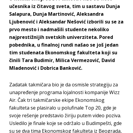
učesnika iz čitavog sveta, tim u sastavu Dunja
Salapura, Dunja Martinović, Aleksandra
Ljubenović i Aleksandar Nešović izborili su se za
prvo mesto i nadmašili studente nekoliko
najprestižnijih svetskih univerziteta. Pored
pobednika, u finalnoj rundi našao se još jedan
tim studenata Ekonomskog fakulteta koji su
činili Tara Budimir, Milica Vermezović, David
Mladenović i Dobrica Banković.
Zadatak takmičara bio je da osmisle strategiju za
unapređenje programa lojalnosti kompanije Wizz
Air. Čak tri takmičarske ekipe Ekonomskog
fakulteta se plasiralo u polufinale Top 20, gde je
svoje rešenje predstavio žiriju putem video poziva.
Usledilo je finale koje se održalo u Budimpešti, gde
su se dva tima Ekonomskog fakulteta iz Beograda,