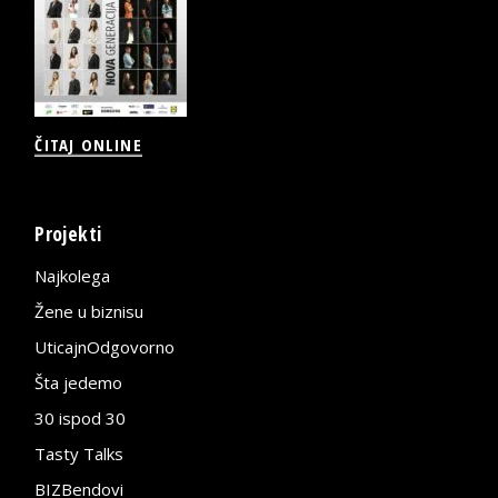
ČITAJ ONLINE
Projekti
Najkolega
Žene u biznisu
UticajnOdgovorno
Šta jedemo
30 ispod 30
Tasty Talks
BIZBendovi