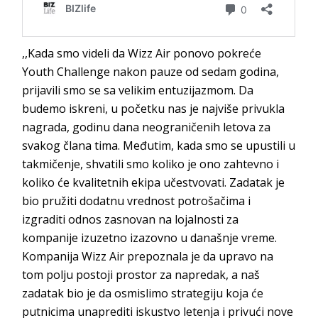
,,Kada smo videli da Wizz Air ponovo pokreće
Youth Challenge nakon pauze od sedam godina,
prijavili smo se sa velikim entuzijazmom. Da
budemo iskreni, u početku nas je najviše privukla
nagrada, godinu dana neograničenih letova za
svakog člana tima. Međutim, kada smo se upustili u
takmičenje, shvatili smo koliko je ono zahtevno i
koliko će kvalitetnih ekipa učestvovati. Zadatak je
bio pružiti dodatnu vrednost potrošačima i
izgraditi odnos zasnovan na lojalnosti za
kompanije izuzetno izazovno u današnje vreme.
Kompanija Wizz Air prepoznala je da upravo na
tom polju postoji prostor za napredak, a naš
zadatak bio je da osmislimo strategiju koja će
putnicima unaprediti iskustvo letenja i privući nove