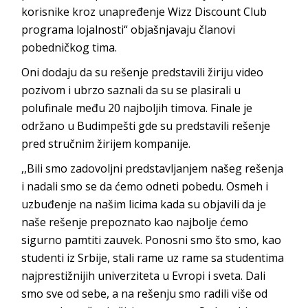
korisnike kroz unapređenje Wizz Discount Club
programa lojalnosti“ objašnjavaju članovi
pobedničkog tima.
Oni dodaju da su rešenje predstavili žiriju video
pozivom i ubrzo saznali da su se plasirali u
polufinale među 20 najboljih timova. Finale je
održano u Budimpešti gde su predstavili rešenje
pred stručnim žirijem kompanije.
,,Bili smo zadovoljni predstavljanjem našeg rešenja
i nadali smo se da ćemo odneti pobedu. Osmeh i
uzbuđenje na našim licima kada su objavili da je
naše rešenje prepoznato kao najbolje ćemo
sigurno pamtiti zauvek. Ponosni smo što smo, kao
studenti iz Srbije, stali rame uz rame sa studentima
najprestižnijih univerziteta u Evropi i sveta. Dali
smo sve od sebe, a na rešenju smo radili više od