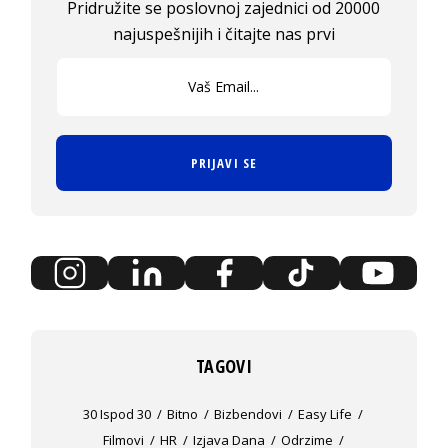
Pridružite se poslovnoj zajednici od 20000
najuspešnijih i čitajte nas prvi
PRIJAVI SE
TAGOVI
30 Ispod 30
Bitno
Bizbendovi
Easy Life
Filmovi
HR
Izjava Dana
Odrzime