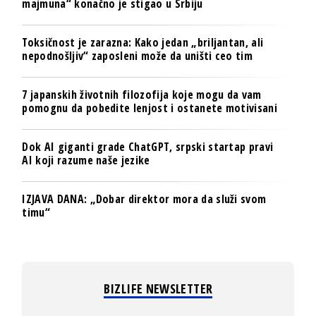
majmuna“ konačno je stigao u Srbiju
Toksičnost je zarazna: Kako jedan „briljantan, ali
nepodnošljiv“ zaposleni može da uništi ceo tim
7 japanskih životnih filozofija koje mogu da vam
pomognu da pobedite lenjost i ostanete motivisani
Dok AI giganti grade ChatGPT, srpski startap pravi
AI koji razume naše jezike
IZJAVA DANA: „Dobar direktor mora da služi svom
timu“
BIZLIFE NEWSLETTER