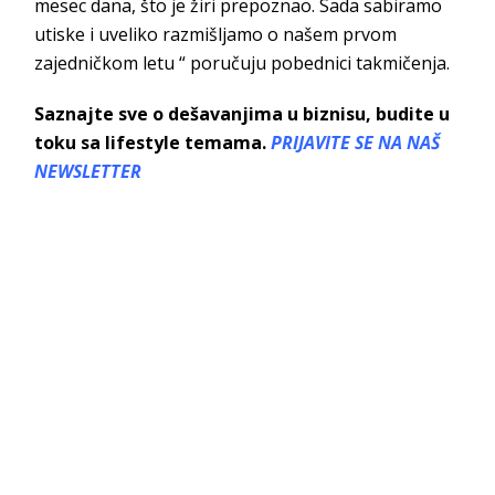
mesec dana, što je žiri prepoznao. Sada sabiramo
utiske i uveliko razmišljamo o našem prvom
zajedničkom letu “ poručuju pobednici takmičenja.
Saznajte sve o dešavanjima u biznisu, budite u
toku sa lifestyle temama.
PRIJAVITE SE NA NAŠ
NEWSLETTER