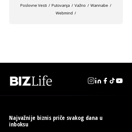
Poslovne Vesti
Putovanja
Važno
Wannabe
Webmind
Najvažnije biznis priče svakog dana u
inboksu