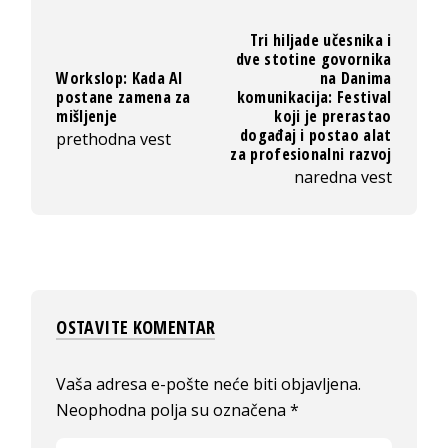
Tri hiljade učesnika i
dve stotine govornika
Workslop: Kada AI
na Danima
postane zamena za
komunikacija: Festival
mišljenje
koji je prerastao
događaj i postao alat
prethodna vest
za profesionalni razvoj
naredna vest
OSTAVITE KOMENTAR
Vaša adresa e-pošte neće biti objavljena.
Neophodna polja su označena
*