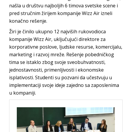
našla u društvu najboljih 6 timova svetske scene i
pred stručnim žirijem kompanije Wizz Air izneli
konačno rešenje.
Žiri je činilo ukupno 12 najviših rukovodioca
kompanije Wizz Air, uključujući direktore za
korporativne poslove, ljudske resurse, komercijalu,
marketing i razvoj mreže. Rešenje pobedničkog
tima se istaklo zbog svoje sveobuhvatnosti,
jednostavnosti, primenljivosti i ekonomske
isplativosti. Studenti su pozvani da učestvuju u
implementaciji svoje ideje zajedno sa zaposlenima
u kompaniji.