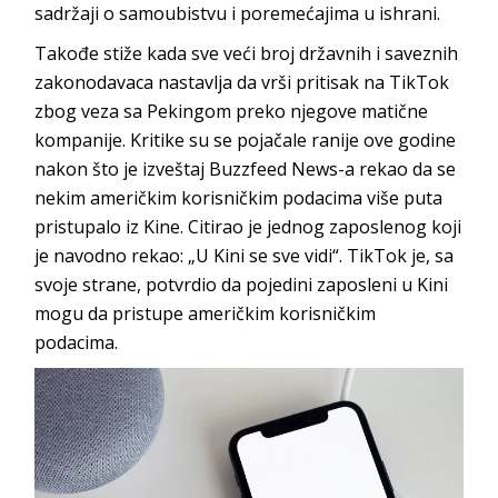
sadržaji o samoubistvu i poremećajima u ishrani.
Takođe stiže kada sve veći broj državnih i saveznih
zakonodavaca nastavlja da vrši pritisak na TikTok
zbog veza sa Pekingom preko njegove matične
kompanije. Kritike su se pojačale ranije ove godine
nakon što je izveštaj Buzzfeed News-a rekao da se
nekim američkim korisničkim podacima više puta
pristupalo iz Kine. Citirao je jednog zaposlenog koji
je navodno rekao: „U Kini se sve vidi“. TikTok je, sa
svoje strane, potvrdio da pojedini zaposleni u Kini
mogu da pristupe američkim korisničkim
podacima.