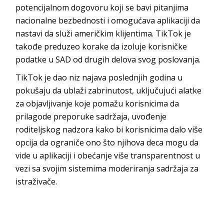
potencijalnom dogovoru koji se bavi pitanjima
nacionalne bezbednosti i omogućava aplikaciji da
nastavi da služi američkim klijentima. TikTok je
takođe preduzeo korake da izoluje korisničke
podatke u SAD od drugih delova svog poslovanja.
TikTok je dao niz najava poslednjih godina u
pokušaju da ublaži zabrinutost, uključujući alatke
za objavljivanje koje pomažu korisnicima da
prilagode preporuke sadržaja, uvođenje
roditeljskog nadzora kako bi korisnicima dalo više
opcija da ograniče ono što njihova deca mogu da
vide u aplikaciji i obećanje više transparentnost u
vezi sa svojim sistemima moderiranja sadržaja za
istraživače.