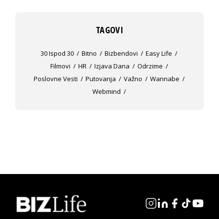
TAGOVI
30 Ispod 30
Bitno
Bizbendovi
Easy Life
Filmovi
HR
Izjava Dana
Odrzime
Poslovne Vesti
Putovanja
Važno
Wannabe
Webmind