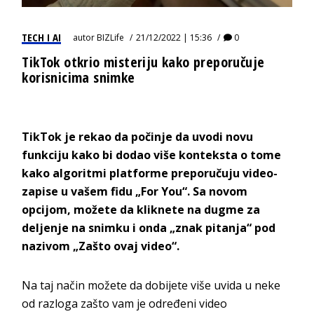
TECH I AI
autor
BIZLife
21/12/2022 | 15:36
0
TikTok otkrio misteriju kako preporučuje
korisnicima snimke
TikTok je rekao da počinje da uvodi novu
funkciju kako bi dodao više konteksta o tome
kako algoritmi platforme preporučuju video-
zapise u vašem fidu „For You“. Sa novom
opcijom, možete da kliknete na dugme za
deljenje na snimku i onda „znak pitanja“ pod
nazivom „Zašto ovaj video“.
Na taj način možete da dobijete više uvida u neke
od razloga zašto vam je određeni video