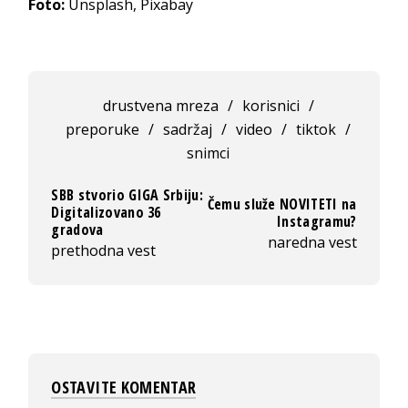
Foto:
Unsplash, Pixabay
drustvena mreza
/
korisnici
/
preporuke
/
sadržaj
/
video
/
tiktok
/
snimci
SBB stvorio GIGA Srbiju:
Čemu služe NOVITETI na
Digitalizovano 36
Instagramu?
gradova
naredna vest
prethodna vest
OSTAVITE KOMENTAR