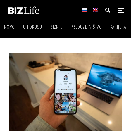
NOVO
U FOKUSU
BIZNIS
PREDUZETNIŠTVO
KARIJERA