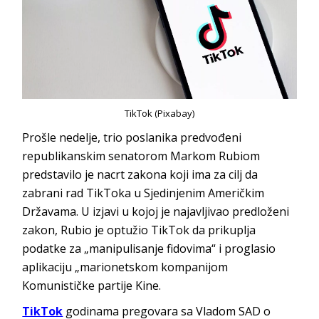
TikTok (Pixabay)
Prošle nedelje, trio poslanika predvođeni
republikanskim senatorom Markom Rubiom
predstavilo je nacrt zakona koji ima za cilj da
zabrani rad TikToka u Sjedinjenim Američkim
Državama. U izjavi u kojoj je najavljivao predloženi
zakon, Rubio je optužio TikTok da prikuplja
podatke za „manipulisanje fidovima“ i proglasio
aplikaciju „marionetskom kompanijom
Komunističke partije Kine.
TikTok
godinama pregovara sa Vladom SAD o