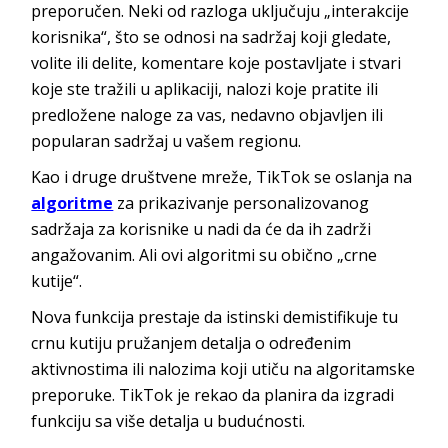
preporučen. Neki od razloga uključuju „interakcije
korisnika“, što se odnosi na sadržaj koji gledate,
volite ili delite, komentare koje postavljate i stvari
koje ste tražili u aplikaciji, nalozi koje pratite ili
predložene naloge za vas, nedavno objavljen ili
popularan sadržaj u vašem regionu.
Kao i druge društvene mreže, TikTok se oslanja na
algoritme
za prikazivanje personalizovanog
sadržaja za korisnike u nadi da će da ih zadrži
angažovanim. Ali ovi algoritmi su obično „crne
kutije“.
Nova funkcija prestaje da istinski demistifikuje tu
crnu kutiju pružanjem detalja o određenim
aktivnostima ili nalozima koji utiču na algoritamske
preporuke. TikTok je rekao da planira da izgradi
funkciju sa više detalja u budućnosti.