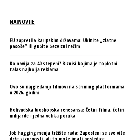
NAJNOVIJE
EU zapretila karipskim državama: Ukinite „zlatne
pasoše“ ili gubite bezvizni režim
Ko navija za 40 stepeni? Biznisi kojima je toplotni
talas najbolja reklama
Ovo su najgledaniji filmovi na striming platformama
u 2026. godini
Holivudska bioskopska renesansa: Četiri filma, četiri
milijarde i jedna velika poruka
Job hugging menja tržište rada: Zaposleni se sve više
drže sigurnosti, ali to može imati posledice