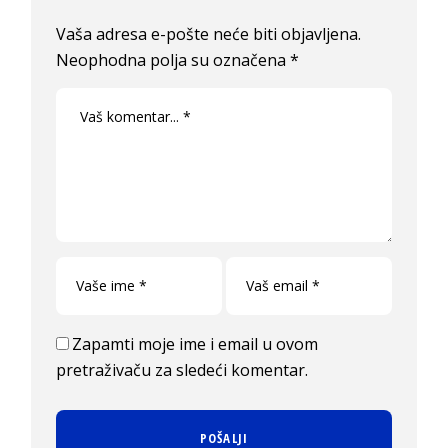
Vaša adresa e-pošte neće biti objavljena.
Neophodna polja su označena
*
Zapamti moje ime i email u ovom
pretraživaču za sledeći komentar.