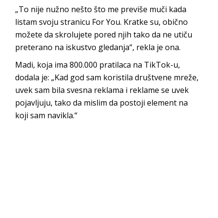
„To nije nužno nešto što me previše muči kada
listam svoju stranicu For You. Kratke su, obično
možete da skrolujete pored njih tako da ne utiču
preterano na iskustvo gledanja“, rekla je ona.
Madi, koja ima 800.000 pratilaca na TikTok-u,
dodala je: „Kad god sam koristila društvene mreže,
uvek sam bila svesna reklama i reklame se uvek
pojavljuju, tako da mislim da postoji element na
koji sam navikla.“