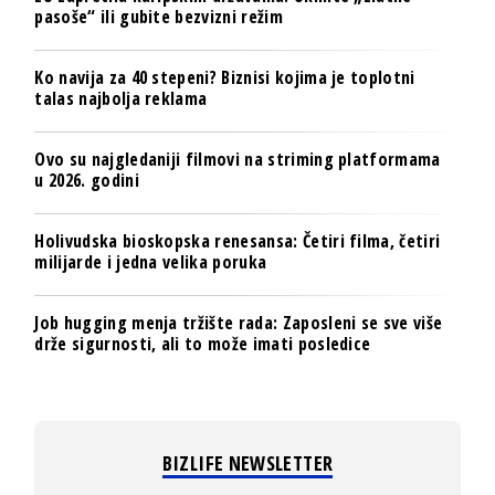
pasoše“ ili gubite bezvizni režim
Ko navija za 40 stepeni? Biznisi kojima je toplotni
talas najbolja reklama
Ovo su najgledaniji filmovi na striming platformama
u 2026. godini
Holivudska bioskopska renesansa: Četiri filma, četiri
milijarde i jedna velika poruka
Job hugging menja tržište rada: Zaposleni se sve više
drže sigurnosti, ali to može imati posledice
BIZLIFE NEWSLETTER