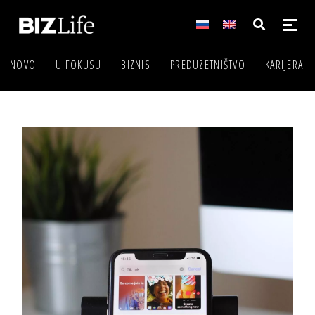
NOVO
U FOKUSU
BIZNIS
PREDUZETNIŠTVO
KARIJERA