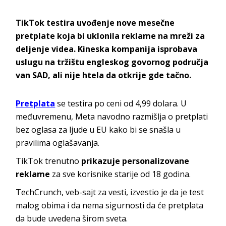
TikTok testira uvođenje nove mesečne
pretplate koja bi uklonila reklame na mreži za
deljenje videa. Kineska kompanija isprobava
uslugu na tržištu engleskog govornog područja
van SAD, ali nije htela da otkrije gde tačno.
Pretplata
se testira po ceni od 4,99 dolara. U
međuvremenu, Meta navodno razmišlja o pretplati
bez oglasa za ljude u EU kako bi se snašla u
pravilima oglašavanja.
TikTok trenutno
prikazuje personalizovane
reklame
za sve korisnike starije od 18 godina.
TechCrunch, veb-sajt za vesti, izvestio je da je test
malog obima i da nema sigurnosti da će pretplata
da bude uvedena širom sveta.