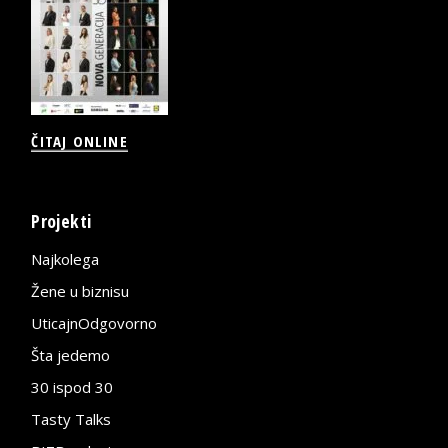
ČITAJ ONLINE
Projekti
Najkolega
Žene u biznisu
UticajnOdgovorno
Šta jedemo
30 ispod 30
Tasty Talks