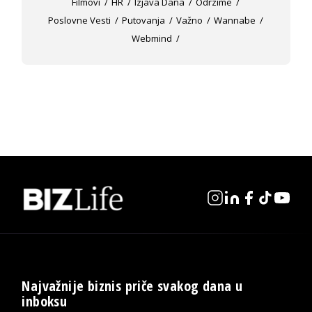
Filmovi
HR
Izjava Dana
Odrzime
Poslovne Vesti
Putovanja
Važno
Wannabe
Webmind
Najvažnije biznis priče svakog dana u
inboksu