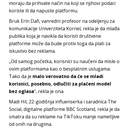
moraju da prihvate način na koji se njihovi podaci
koriste ili da napuste platformu.
Bruk Erin Dafi, vanredni profesor na odeljenju za
komunikacije Univerziteta Kornel, rekla je da mlađa
publika koja je navikla da koristi društvene
platforme može da bude protiv toga da plati za
iskustvo bez reklama.
„Od samog početka, korisnici su naučeni da misle o
ovim platformama kao o besplatnim uslugama.
Tako da je
malo verovatno da će se mladi
korisnici, posebno, odlučiti za plaćeni model
bez oglasa
“, rekla je ona.
Madi Hil, 22-godišnja influenserka i saradnica The
Social, digitalne platforme BBC Scotland, rekla je da
smatra da su reklame na TikToku manje nametljive
od onih na drugima.