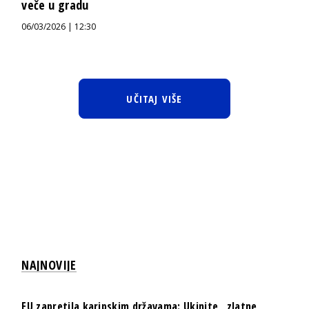
veče u gradu
06/03/2026 | 12:30
UČITAJ VIŠE
NAJNOVIJE
EU zapretila karipskim državama: Ukinite „zlatne