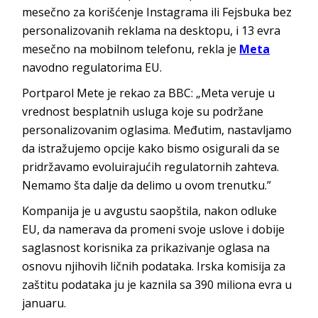
mesečno za korišćenje Instagrama ili Fejsbuka bez
personalizovanih reklama na desktopu, i 13 evra
mesečno na mobilnom telefonu, rekla je
Meta
navodno regulatorima EU.
Portparol Mete je rekao za BBC: „Meta veruje u
vrednost besplatnih usluga koje su podržane
personalizovanim oglasima. Međutim, nastavljamo
da istražujemo opcije kako bismo osigurali da se
pridržavamo evoluirajućih regulatornih zahteva.
Nemamo šta dalje da delimo u ovom trenutku.”
Kompanija je u avgustu saopštila, nakon odluke
EU, da namerava da promeni svoje uslove i dobije
saglasnost korisnika za prikazivanje oglasa na
osnovu njihovih ličnih podataka. Irska komisija za
zaštitu podataka ju je kaznila sa 390 miliona evra u
januaru.