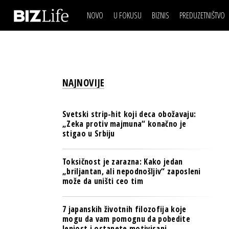
NOVO
U FOKUSU
BIZNIS
PREDUZETNIŠTVO
IZJAVA DANA
BIZNIS SCENA
VIDEO
REAL ESTATE
IZJAVA DANA
BIZNIS SCENA
BREND I KOMUNIKACI
VIDEO
REAL ESTATE
ESG & ENERGY
NAJNOVIJE
BREND I KOMUNIKACI
BANKE
ESG & ENERGY
OSIGURANJE
Svetski strip-hit koji deca obožavaju:
BANKE
„Zeka protiv majmuna“ konačno je
TECH I AI
stigao u Srbiju
OSIGURANJE
BIZNIS & SPORT
TECH I AI
Toksičnost je zarazna: Kako jedan
PULS REGIONA
„briljantan, ali nepodnošljiv“ zaposleni
BIZNIS & SPORT
može da uništi ceo tim
NOVO NA RAFU
PULS REGIONA
7 japanskih životnih filozofija koje
NOVO NA RAFU
mogu da vam pomognu da pobedite
lenjost i ostanete motivisani