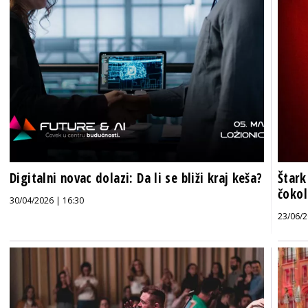
Digitalni novac dolazi: Da li se bliži kraj keša?
Štark
čokol
30/04/2026 | 16:30
23/06/2