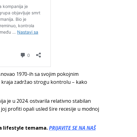
snovao 1970-ih sa svojim pokojnim
 kraja zadržao strogu kontrolu – kako
ja je u 2024. ostvarila relativno stabilan
u joj profiti opali usled šire recesije u modnoj
sa lifestyle temama.
PRIJAVITE SE NA NAŠ