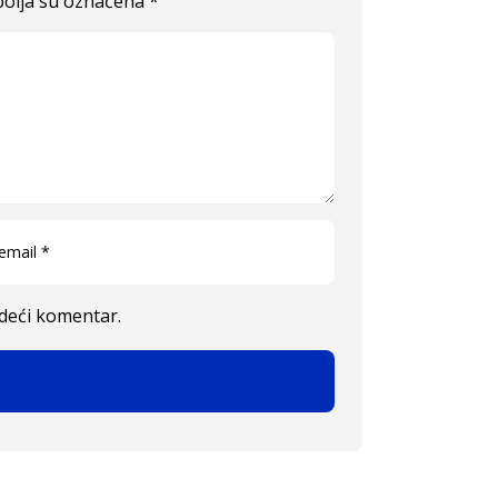
olja su označena
*
edeći komentar.