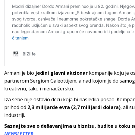
Armani je bio
jedini glavni akcionar
kompanije koju je o
partnerom Sergiom Galeottijem, a nad kojom je do samog
kreativnu, tako i menadžersku.
Iza sebe nije ostavio decu koja bi nasledila posao. Kompani
prihod od
2,3 milijarde evra (2,7 milijardi dolara)
, ali s
industriji.
Saznajte sve o dešavanjima u biznisu, budite u toku 
NEWSLETTER