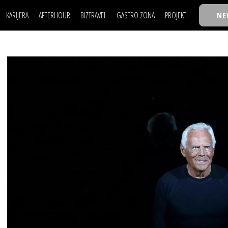
KARIJERA
AFTERHOUR
BIZTRAVEL
GASTRO ZONA
PROJEKTI
NE
POSAO
FILM I SCENA
NAJKOLEGA
LJUDI (HR)
KNJIGE
TASTY TALKS
POSAO
FILM I SCENA
NAJKOLEGA
JE
MOJ UGAO
AUTO SVET
30 ISPOD 30
LJUDI (HR)
KNJIGE
TASTY TALKS
USAVRŠAVANJE
STIL
BACK TO OFFICE/SCHOOL
JE
MOJ UGAO
AUTO SVET
30 ISPOD 30
KNOW-HOW
WELLBEING
BIZBENDOVI
USAVRŠAVANJE
STIL
BACK TO OFFICE/SCHOOL
BIZKOLEGIJUM
KNOW-HOW
WELLBEING
BIZBENDOVI
BMW BIZNIS LIGA
BIZKOLEGIJUM
BIZLIFE WEEK
BMW BIZNIS LIGA
IZJAVA GODINE
BIZLIFE WEEK
IZJAVA GODINE