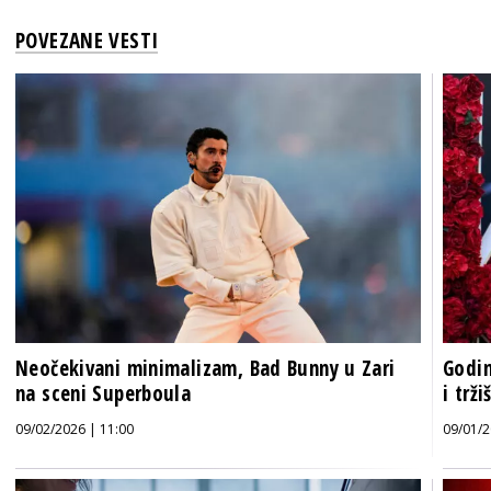
POVEZANE VESTI
Neočekivani minimalizam, Bad Bunny u Zari
Godin
na sceni Superboula
i trži
09/02/2026 | 11:00
09/01/2