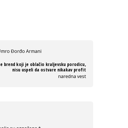
mro Đorđo Armani
se brend koji je oblačio kraljevsku porodicu,
nisu uspeli da ostvare nikakav profit
naredna vest