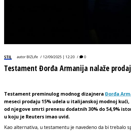
STIL
autor
BIZLife
12/09/2025 | 12:20
0
Testament Đorđa Armanija nalaže proda
Testament preminulog modnog dizajnera
Đorđa Arm
meseci prodaju 15% udela u italijanskoj modnoj kući, 
od njegove smrti prenesu dodatnih 30% do 54,9% isto
u koju je Reuters imao uvid.
Kao alternativa, u testamentu je navedeno da bi trebalo sp