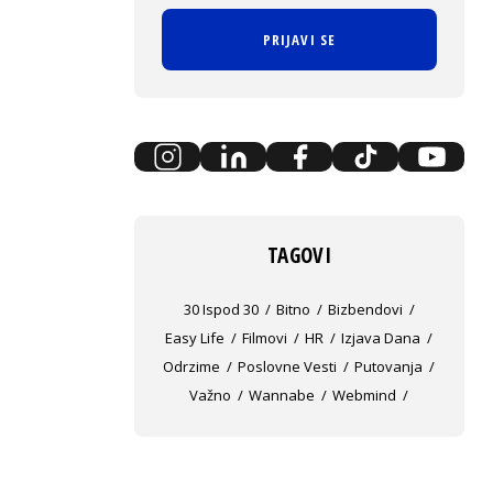
PRIJAVI SE
TAGOVI
30 Ispod 30
Bitno
Bizbendovi
Easy Life
Filmovi
HR
Izjava Dana
Odrzime
Poslovne Vesti
Putovanja
Važno
Wannabe
Webmind