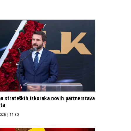
a strateških iskoraka novih partnerstava
šta
026 | 11:30