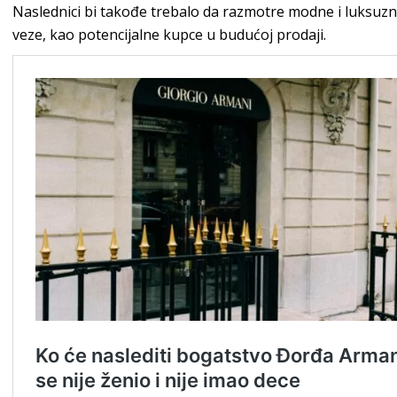
Naslednici bi takođe trebalo da razmotre modne i luksuz
veze, kao potencijalne kupce u budućoj prodaji.