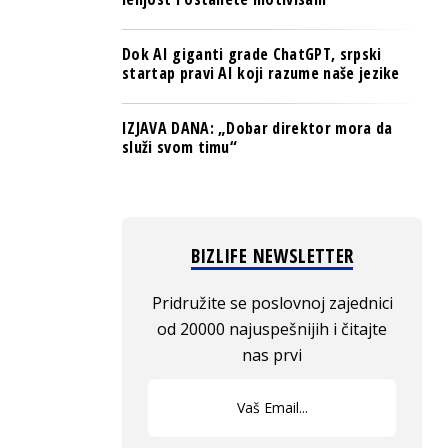
Dok AI giganti grade ChatGPT, srpski
startap pravi AI koji razume naše jezike
IZJAVA DANA: „Dobar direktor mora da
služi svom timu“
BIZLIFE NEWSLETTER
Pridružite se poslovnoj zajednici
od 20000 najuspešnijih i čitajte
nas prvi