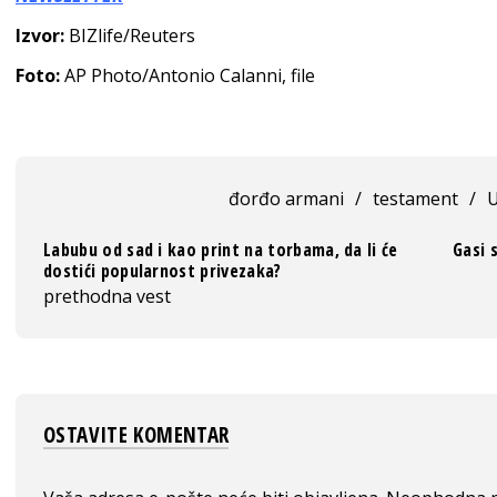
Izvor:
BIZlife/Reuters
Foto:
AP Photo/Antonio Calanni, file
đorđo armani
/
testament
/
U
Labubu od sad i kao print na torbama, da li će
Gasi 
dostići popularnost privezaka?
prethodna vest
OSTAVITE KOMENTAR