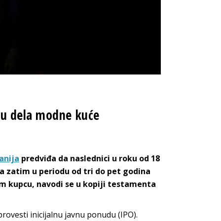
ju dela modne kuće
anija
predviđa da naslednici u roku od 18
a zatim u periodu od tri do pet godina
m kupcu, navodi se u kopiji testamenta
rovesti inicijalnu javnu ponudu (IPO).