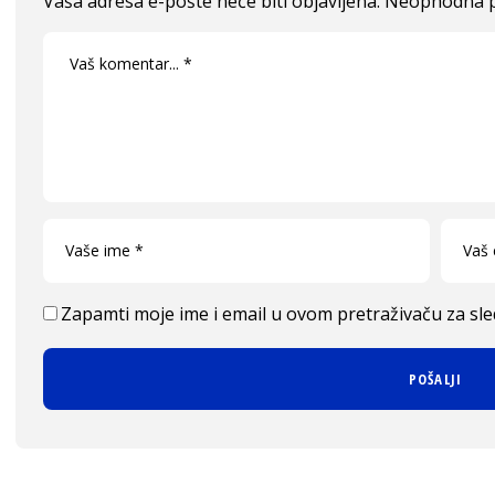
Vaša adresa e-pošte neće biti objavljena.
Neophodna p
Zapamti moje ime i email u ovom pretraživaču za sl