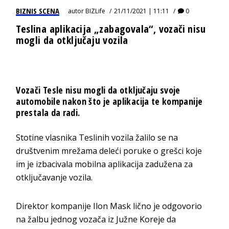
BIZNIS SCENA
autor
BIZLife
21/11/2021 | 11:11
0
Teslina aplikacija „zabagovala“, vozači nisu
mogli da otključaju vozila
Vozači Tesle nisu mogli da otključaju svoje
automobile nakon što je aplikacija te kompanije
prestala da radi.
Stotine vlasnika Teslinih vozila žalilo se na
društvenim mrežama deleći poruke o grešci koje
im je izbacivala mobilna aplikacija zadužena za
otključavanje vozila.
Direktor kompanije Ilon Mask lično je odgovorio
na žalbu jednog vozača iz Južne Koreje da