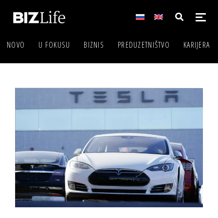
NOVO
U FOKUSU
BIZNIS
PREDUZETNIŠTVO
KARIJERA