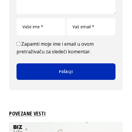
Zapamti moje ime i email u ovom
pretraživaču za sledeći komentar.
POVEZANE VESTI