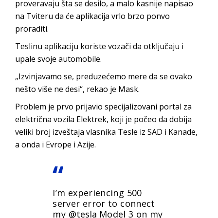
proveravaju šta se desilo, a malo kasnije napisao
na Tviteru da će aplikacija vrlo brzo ponvo
proraditi.
Teslinu aplikaciju koriste vozači da otključaju i
upale svoje automobile.
„Izvinjavamo se, preduzećemo mere da se ovako
nešto više ne desi“, rekao je Mask.
Problem je prvo prijavio specijalizovani portal za
električna vozila Elektrek, koji je počeo da dobija
veliki broj izveštaja vlasnika Tesle iz SAD i Kanade,
a onda i Evrope i Azije.
I’m experiencing 500
server error to connect
my
@tesla
Model 3 on my