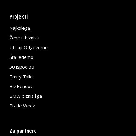
Projekti
Najkolega
Žene u biznisu
UticajnOdgovorno
Šta jedemo
30 ispod 30
Tasty Talks
BIZBendovi
BMW biznis liga
Bizlife Week
Za partnere