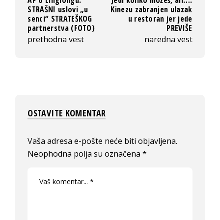
AP o Linglongu:
Jedi koliko možeš, ali…:
STRAŠNI uslovi „u
Kinezu zabranjen ulazak
senci“ STRATEŠKOG
u restoran jer jede
partnerstva (FOTO)
PREVIŠE
prethodna vest
naredna vest
OSTAVITE KOMENTAR
Vaša adresa e-pošte neće biti objavljena.
Neophodna polja su označena
*