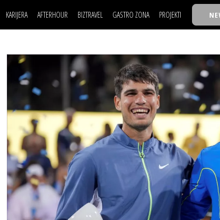
KARIJERA
AFTERHOUR
BIZTRAVEL
GASTRO ZONA
PROJEKTI
NE
POSAO
FILM I SCENA
NAJKOLEGA
LJUDI (HR)
KNJIGE
TASTY TALKS
POSAO
FILM I SCENA
NAJKOLEGA
JE
MOJ UGAO
AUTO SVET
30 ISPOD 30
LJUDI (HR)
KNJIGE
TASTY TALKS
USAVRŠAVANJE
STIL
BACK TO OFFIC
JE
MOJ UGAO
AUTO SVET
30 ISPOD 30
KNOW-HOW
WELLBEING
BIZBENDOVI
USAVRŠAVANJE
STIL
BACK TO OFFIC
BIZKOLEGIJUM
KNOW-HOW
WELLBEING
BIZBENDOVI
BMW BIZNIS LIG
BIZKOLEGIJUM
BIZLIFE WEEK
BMW BIZNIS LIG
IZJAVA GODINE
BIZLIFE WEEK
IZJAVA GODINE