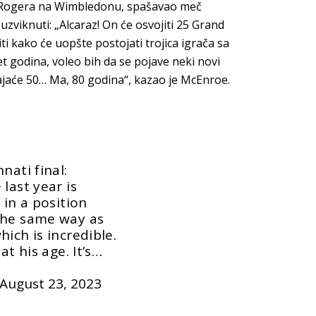
ao Rogera na Wimbledonu, spašavao meč
uzviknuti: „Alcaraz! On će osvojiti 25 Grand
i kako će uopšte postojati trojica igrača sa
set godina, voleo bih da se pojave neki novi
rajaće 50… Ma, 80 godina“, kazao je McEnroe.
nati final:
last year is
 in a position
the same way as
ich is incredible.
at his age. It’s…
August 23, 2023