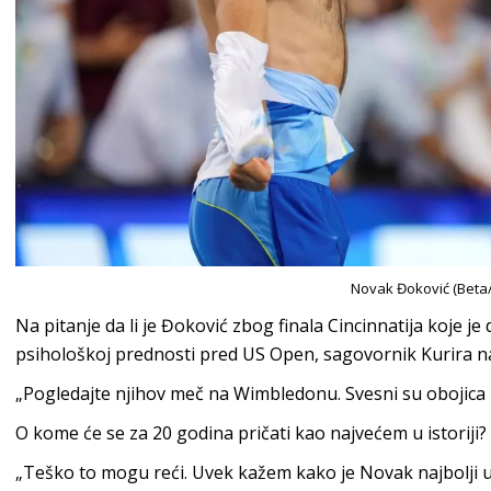
Novak Đoković (Beta
Na pitanje da li je Đoković zbog finala Cincinnatija koje je 
psihološkoj prednosti pred US Open, sagovornik Kurira na
„Pogledajte njihov meč na Wimbledonu. Svesni su obojica k
O kome će se za 20 godina pričati kao najvećem u istoriji?
„Teško to mogu reći. Uvek kažem kako je Novak najbolji u is