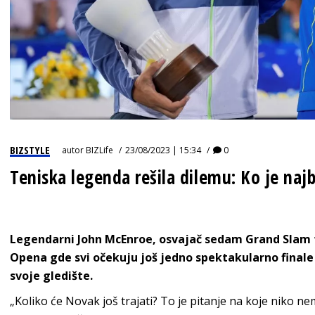
BIZSTYLE
autor
BIZLife
23/08/2023 | 15:34
0
Teniska legenda rešila dilemu: Ko je najbo
Legendarni John McEnroe, osvajač sedam Grand Slam t
Opena gde svi očekuju još jedno spektakularno final
svoje gledište.
„Koliko će Novak još trajati? To je pitanje na koje niko n