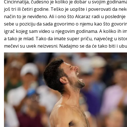
Cincinnatija, čudesno je koliko je dobar u svojim godinama
još tri ili četiri godine. Teško je uopšte i poverovati da 
način to je neviđeno. Ali i ono što Alcaraz radi u poslednj
sebe u poziciju da sada govorimo o njemu kao što govorimo
igrač kojeg sam video u njegovim godinama. A koliko ih im
a tako je mlad. Tako da imate super priču, najvećeg u istor
mečevi su uvek neizvesni. Nadajmo se da će tako biti i ub