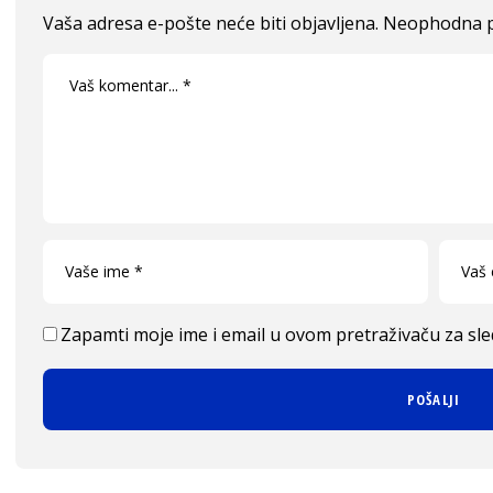
Vaša adresa e-pošte neće biti objavljena.
Neophodna p
Zapamti moje ime i email u ovom pretraživaču za sl