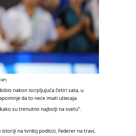
/AP)
dobio nakon iscrpljujuća četiri sata, u
pominje da to neće imati utiecaja.
ako su trenutno najbolji na svetu“.
toriji na tvrdoj podlozi, Federer na travi,