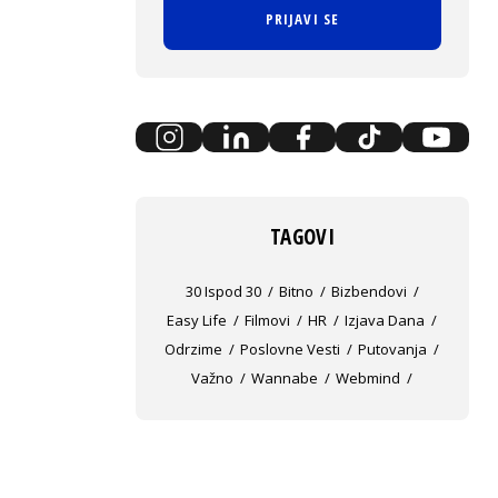
PRIJAVI SE
TAGOVI
30 Ispod 30
Bitno
Bizbendovi
Easy Life
Filmovi
HR
Izjava Dana
Odrzime
Poslovne Vesti
Putovanja
Važno
Wannabe
Webmind