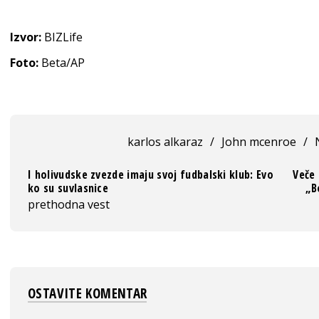
Izvor:
BIZLife
Foto:
Beta/AP
karlos alkaraz
/
John mcenroe
/
I holivudske zvezde imaju svoj fudbalski klub: Evo
Veče 
ko su suvlasnice
„B
prethodna vest
OSTAVITE KOMENTAR