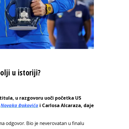
lji u istoriji?
itula, u razgovoru uoči početka US
e
Novaka Đokovića
i Carlosa Alcaraza, daje
ema odgovor. Bio je neverovatan u finalu