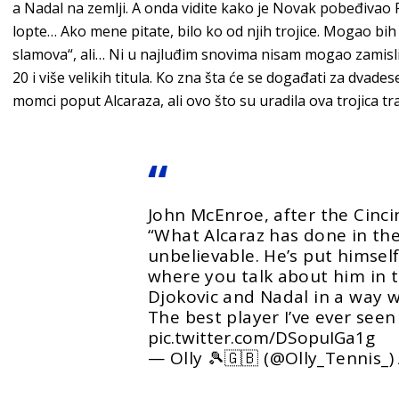
a Nadal na zemlji. A onda vidite kako je Novak pobeđiv
lopte… Ako mene pitate, bilo ko od njih trojice. Mogao bih 
slamova“, ali… Ni u najluđim snovima nisam mogao zamislit
20 i više velikih titula. Ko zna šta će se događati za dvade
momci poput Alcaraza, ali ovo što su uradila ova trojica t
John McEnroe, after the Cincin
“What Alcaraz has done in the 
unbelievable. He’s put himself
where you talk about him in 
Djokovic and Nadal in a way wh
The best player I’ve ever seen 
pic.twitter.com/DSopuIGa1g
— Olly 🎾🇬🇧 (@Olly_Tennis_)