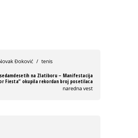
Novak Đoković
/
tenis
sedamdesetih na Zlatiboru – Manifestacija
or Fiesta” okupila rekordan broj posetilaca
naredna vest