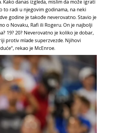
. Kako danas izgleda, mislim da može igrati
neko to radi u njegovim godinama, na neki
e dve godine je takođe neverovatno. Stavio je
 o Novaku, Rafi ili Rogeru. On je najbolji
a? 19? 20? Neverovatno je koliko je dobar,
iji protiv mlade superzvezde. Njihovi
uduće“, rekao je McEnroe.