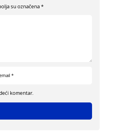
olja su označena
*
edeći komentar.