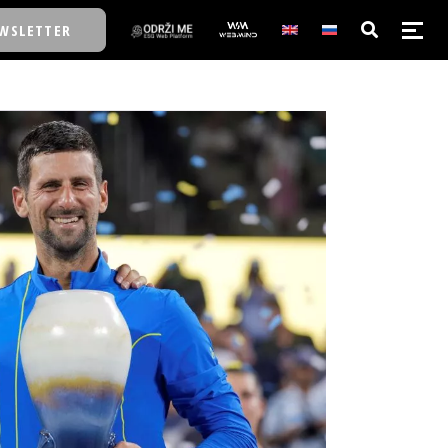
WSLETTER
E/SCHOOL
E/SCHOOL
A
A