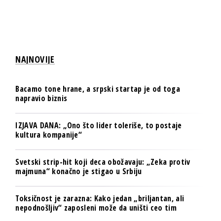
NAJNOVIJE
Bacamo tone hrane, a srpski startap je od toga
napravio biznis
IZJAVA DANA: „Ono što lider toleriše, to postaje
kultura kompanije“
Svetski strip-hit koji deca obožavaju: „Zeka protiv
majmuna“ konačno je stigao u Srbiju
Toksičnost je zarazna: Kako jedan „briljantan, ali
nepodnošljiv“ zaposleni može da uništi ceo tim