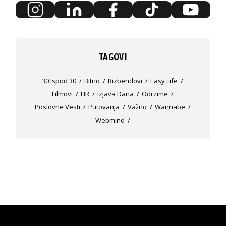
TAGOVI
30 Ispod 30
Bitno
Bizbendovi
Easy Life
Filmovi
HR
Izjava Dana
Odrzime
Poslovne Vesti
Putovanja
Važno
Wannabe
Webmind