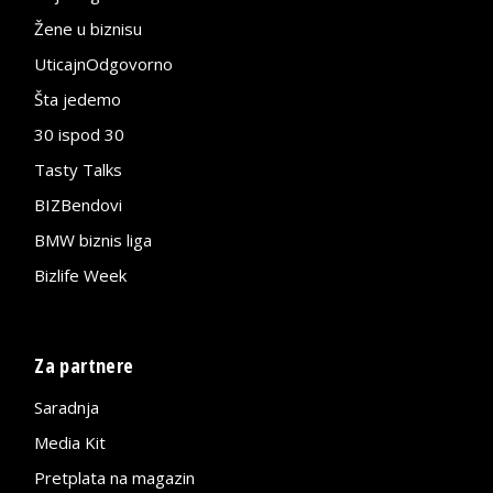
Žene u biznisu
UticajnOdgovorno
Šta jedemo
30 ispod 30
Tasty Talks
BIZBendovi
BMW biznis liga
Bizlife Week
Za partnere
Saradnja
Media Kit
Pretplata na magazin