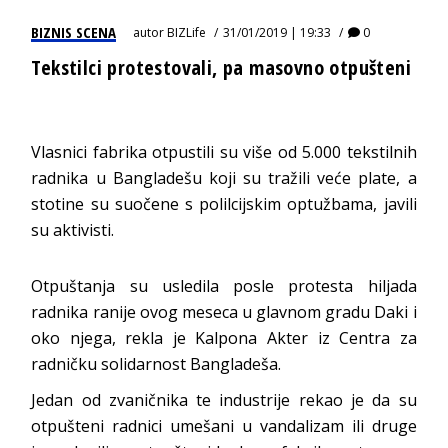
BIZNIS SCENA
autor
BIZLife
31/01/2019 | 19:33
0
Tekstilci protestovali, pa masovno otpušteni
Vlasnici fabrika otpustili su više od 5.000 tekstilnih
radnika u Bangladešu koji su tražili veće plate, a
stotine su suočene s polilcijskim optužbama, javili
su aktivisti.
Otpuštanja su usledila posle protesta hiljada
radnika ranije ovog meseca u glavnom gradu Daki i
oko njega, rekla je Kalpona Akter iz Centra za
radničku solidarnost Bangladeša.
Jedan od zvaničnika te industrije rekao je da su
otpušteni radnici umešani u vandalizam ili druge