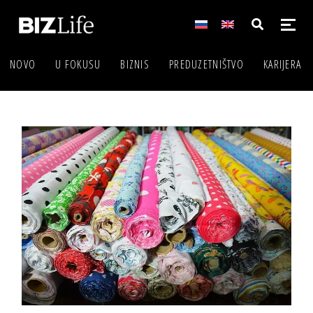
NOVO
U FOKUSU
BIZNIS
PREDUZETNIŠTVO
KARIJERA