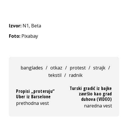
Izvor:
N1, Beta
Foto:
Pixabay
banglades
/
otkaz
/
protest
/
strajk
/
tekstil
/
radnik
Turski gradić iz bajke
Propisi „proteruju“
završio kao grad
Uber iz Barselone
duhova (VIDEO)
prethodna vest
naredna vest