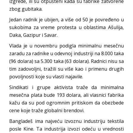
izgrede, ili su otpušteni kada su fabrike zatvorene
zbog gubitaka.
Jedan radnik je ubijen, a više od 50 je povređeno u
sukobima za vreme protesta u oblastima Ašulija,
Daka, Gazipur i Savar.
Vlada je u novembru podigla minimalnu mesečnu
zaradu za radnike u odevnoj industriji na 8.000 taka
(96 dolara) sa 5.300 taka (63 dolara). Radnici nisu sa
tim zadovoljni, tražili su više kao i primenu drugih
povoljnosti koje su vlasti najavile.
Sindikati i grupe aktivista traže da minimalna
mesečna plata bude 193 dolara, ali vlasnici fabrika
kažu da su pod ogromnim pritiskom da obezbede
cene koje traže globalni brendovi.
Bangladeš ima najveću izvoznu industriju tekstila
posle Kine. Ta industrija izvozi odeću u vrednosti