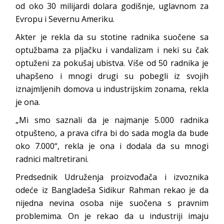
od oko 30 milijardi dolara godišnje, uglavnom za
Evropu i Severnu Ameriku.
Akter je rekla da su stotine radnika suočene sa
optužbama za pljačku i vandalizam i neki su čak
optuženi za pokušaj ubistva. Više od 50 radnika je
uhapšeno i mnogi drugi su pobegli iz svojih
iznajmljenih domova u industrijskim zonama, rekla
je ona.
„Mi smo saznali da je najmanje 5.000 radnika
otpušteno, a prava cifra bi do sada mogla da bude
oko 7.000“, rekla je ona i dodala da su mnogi
radnici maltretirani.
Predsednik Udruženja proizvođača i izvoznika
odeće iz Bangladeša Sidikur Rahman rekao je da
nijedna nevina osoba nije suočena s pravnim
problemima. On je rekao da u industriji imaju