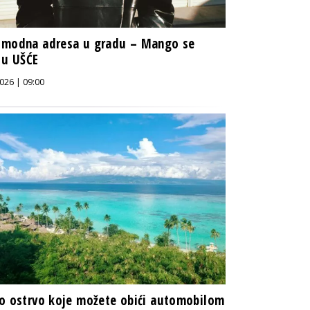
 modna adresa u gradu – Mango se
 u UŠĆE
026 | 09:00
o ostrvo koje možete obići automobilom