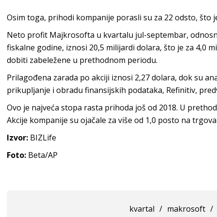
Osim toga, prihodi kompanije porasli su za 22 odsto, što j
Neto profit Majkrosofta u kvartalu jul-septembar, odno
fiskalne godine, iznosi 20,5 milijardi dolara, što je za 4,0 
dobiti zabeležene u prethodnom periodu.
Prilagođena zarada po akciji iznosi 2,27 dolara, dok su ana
prikupljanje i obradu finansijskih podataka, Refinitiv, predvi
Ovo je najveća stopa rasta prihoda još od 2018. U prethod
Akcije kompanije su ojačale za više od 1,0 posto na trgov
Izvor:
BIZLife
Foto:
Beta/AP
kvartal
/
makrosoft
/