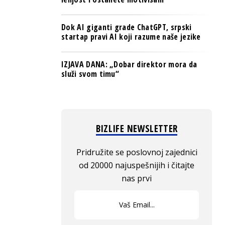
Dok AI giganti grade ChatGPT, srpski
startap pravi AI koji razume naše jezike
IZJAVA DANA: „Dobar direktor mora da
služi svom timu“
BIZLIFE NEWSLETTER
Pridružite se poslovnoj zajednici
od 20000 najuspešnijih i čitajte
nas prvi