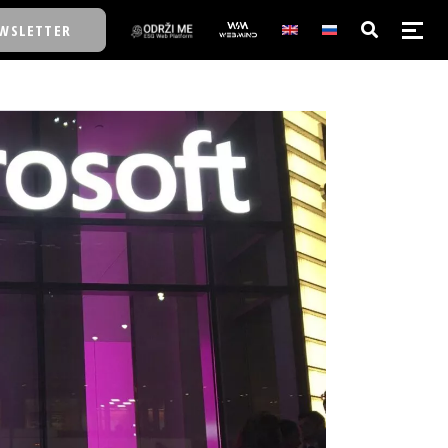
WSLETTER
E/SCHOOL
E/SCHOOL
A
A