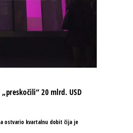
„preskočili“ 20 mlrd. USD
a ostvario kvartalnu dobit čija je