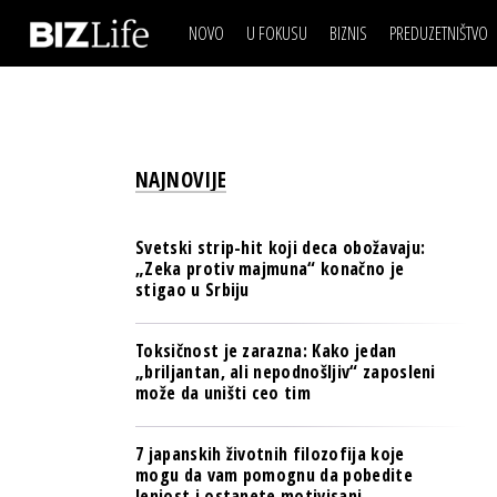
NOVO
U FOKUSU
BIZNIS
PREDUZETNIŠTVO
IZJAVA DANA
BIZNIS SCENA
VIDEO
REAL ESTATE
IZJAVA DANA
BIZNIS SCENA
BREND I KOMUNIKACI
VIDEO
REAL ESTATE
ESG & ENERGY
NAJNOVIJE
BREND I KOMUNIKACI
BANKE
ESG & ENERGY
OSIGURANJE
Svetski strip-hit koji deca obožavaju:
BANKE
„Zeka protiv majmuna“ konačno je
TECH I AI
stigao u Srbiju
OSIGURANJE
BIZNIS & SPORT
TECH I AI
Toksičnost je zarazna: Kako jedan
PULS REGIONA
„briljantan, ali nepodnošljiv“ zaposleni
BIZNIS & SPORT
može da uništi ceo tim
NOVO NA RAFU
PULS REGIONA
7 japanskih životnih filozofija koje
NOVO NA RAFU
mogu da vam pomognu da pobedite
lenjost i ostanete motivisani