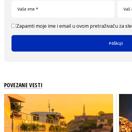
Zapamti moje ime i email u ovom pretraživaču za sl
POVEZANE VESTI