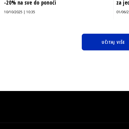
-20% na sve do ponoći
za je
10/10/2025 | 10:35
01/06/2
UČITAJ VIŠE