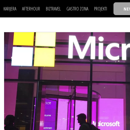
KARIJERA
AFTERHOUR
BIZTRAVEL
GASTRO ZONA
PROJEKTI
NE
POSAO
FILM I SCENA
NAJKOLEGA
LJUDI (HR)
KNJIGE
TASTY TALKS
POSAO
FILM I SCENA
NAJKOLEGA
JE
MOJ UGAO
AUTO SVET
30 ISPOD 30
LJUDI (HR)
KNJIGE
TASTY TALKS
USAVRŠAVANJE
STIL
BACK TO OFFIC
JE
MOJ UGAO
AUTO SVET
30 ISPOD 30
KNOW-HOW
WELLBEING
BIZBENDOVI
USAVRŠAVANJE
STIL
BACK TO OFFIC
BIZKOLEGIJUM
KNOW-HOW
WELLBEING
BIZBENDOVI
BMW BIZNIS LIG
BIZKOLEGIJUM
BIZLIFE WEEK
BMW BIZNIS LIG
IZJAVA GODINE
BIZLIFE WEEK
IZJAVA GODINE