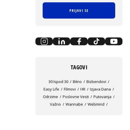
PRIJAVI SE
TAGOVI
30 Ispod 30
Bitno
Bizbendovi
Easy Life
Filmovi
HR
Izjava Dana
Odrzime
Poslovne Vesti
Putovanja
Važno
Wannabe
Webmind