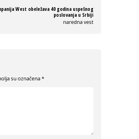
panija West obeležava 40 godina uspešnog
poslovanja u Srbiji
naredna vest
olja su označena
*