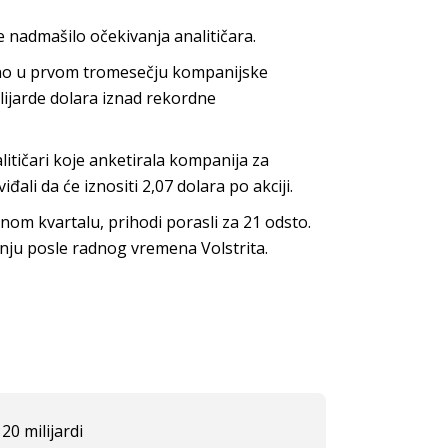
e nadmašilo očekivanja analitičara.
sno u prvom tromesečju kompanijske
milijarde dolara iznad rekordne
litičari koje anketirala kompanija za
đali da će iznositi 2,07 dolara po akciji.
nom kvartalu, prihodi porasli za 21 odsto.
anju posle radnog vremena Volstrita.
20 milijardi