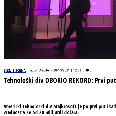
BIZNIS SCENA
autor
BIZLife
28/10/2021 | 12:31
0
Tehnološki div OBORIO REKORD: Prvi put 
Američki tehnološki div
Majkrosoft je po prvi put ikad
vrednost više od 20 milijardi dolara.