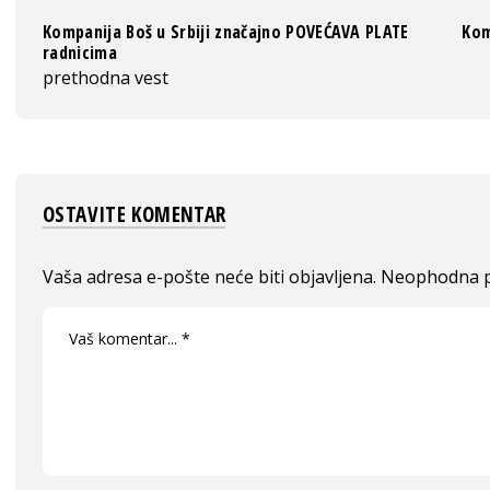
Kompanija Boš u Srbiji značajno POVEĆAVA PLATE
Kom
radnicima
prethodna vest
OSTAVITE KOMENTAR
Vaša adresa e-pošte neće biti objavljena.
Neophodna p