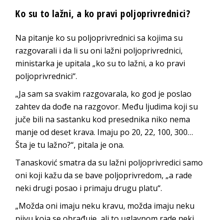
Ko su to lažni, a ko pravi poljoprivrednici?
Na pitanje ko su poljoprivrednici sa kojima su
razgovarali i da li su oni lažni poljoprivrednici,
ministarka je upitala „ko su to lažni, a ko pravi
poljoprivrednici“.
„Ja sam sa svakim razgovarala, ko god je poslao
zahtev da dođe na razgovor. Među ljudima koji su
juče bili na sastanku kod presednika niko nema
manje od deset krava. Imaju po 20, 22, 100, 300…
Šta je tu lažno?“, pitala je ona.
Tanasković smatra da su lažni poljoprivredici samo
oni koji kažu da se bave poljoprivredom, „a rade
neki drugi posao i primaju drugu platu“.
„Možda oni imaju neku kravu, možda imaju neku
njivu koja se obrađuje, ali to uglavnom rade neki