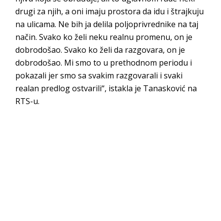
drugi za njih, a oni imaju prostora da idu i štrajkuju
na ulicama. Ne bih ja delila poljoprivrednike na taj
način. Svako ko želi neku realnu promenu, on je
dobrodošao. Svako ko želi da razgovara, on je
dobrodošao. Mi smo to u prethodnom periodu i
pokazali jer smo sa svakim razgovarali i svaki
realan predlog ostvarili“, istakla je Tanasković na
RTS-u.