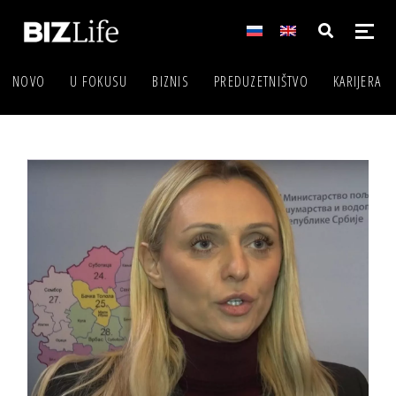
NOVO
U FOKUSU
BIZNIS
PREDUZETNIŠTVO
KARIJERA