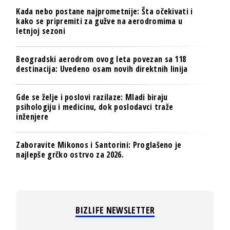
Kada nebo postane najprometnije: Šta očekivati i
kako se pripremiti za gužve na aerodromima u
letnjoj sezoni
Beogradski aerodrom ovog leta povezan sa 118
destinacija: Uvedeno osam novih direktnih linija
Gde se želje i poslovi razilaze: Mladi biraju
psihologiju i medicinu, dok poslodavci traže
inženjere
Zaboravite Mikonos i Santorini: Proglašeno je
najlepše grčko ostrvo za 2026.
BIZLIFE NEWSLETTER