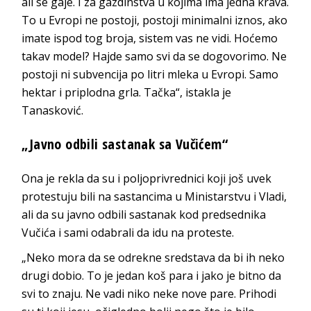
ali se gaje. I za gazdinstva u kojima ima jedna krava.
To u Evropi ne postoji, postoji minimalni iznos, ako
imate ispod tog broja, sistem vas ne vidi. Hoćemo
takav model? Hajde samo svi da se dogovorimo. Ne
postoji ni subvencija po litri mleka u Evropi. Samo
hektar i priplodna grla. Tačka“, istakla je
Tanasković.
„Javno odbili sastanak sa Vučićem“
Ona je rekla da su i poljoprivrednici koji još uvek
protestuju bili na sastancima u Ministarstvu i Vladi,
ali da su javno odbili sastanak kod predsednika
Vučića i sami odabrali da idu na proteste.
„Neko mora da se odrekne sredstava da bi ih neko
drugi dobio. To je jedan koš para i jako je bitno da
svi to znaju. Ne vadi niko neke nove pare. Prihodi