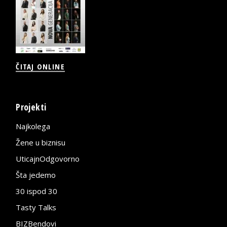
ČITAJ ONLINE
Projekti
Najkolega
Žene u biznisu
UticajnOdgovorno
Šta jedemo
30 ispod 30
Tasty Talks
BIZBendovi