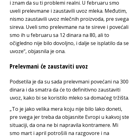
i znam da su ti problemi realni. U februaru smo
uveli prelevmane i zaustavili uvoz mleka. Međutim,
nismo zaustavili uvoz mlečnih proizvoda, pre svega
sireva. Uveli smo prelevmane na te sireve i povećali
smo ih u februaru sa 12 dinara na 80, ali to
očigledno nije bilo dovoljno, i dalje se isplatilo da se
uvoze“, objasnila je ona.
Prelevmani će zaustaviti uvoz
Podsetila je da su sada prelevmani povećani na 300
dinara i da smatra da će to definitivno zaustaviti
uvoz, kako bi se koristilo mleko sa domaćeg tržišta.
„To je jako velika mera koju nije bilo lako doneti,
pre svega jer treba da objasnite Evropi u kakvoj ste
situaciji, da ona ne bi napravila kontramere. Mi
smo mart i april potrošili na razgovore i na