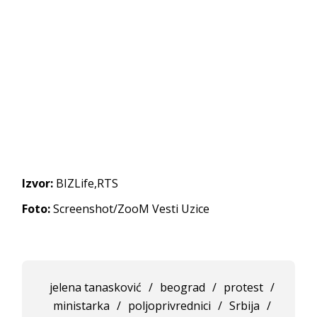
Izvor:
BIZLife,RTS
Foto:
Screenshot/ZooM Vesti Uzice
jelena tanasković
/
beograd
/
protest
/
ministarka
/
poljoprivrednici
/
Srbija
/