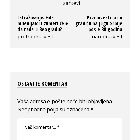
zahtevi
Istraživanje: Gde
Prvi investitor u
milenijalci i zumeri žele
gradiću na jugu Srbije
da rade u Beogradu?
posle 30 godina
prethodna vest
naredna vest
OSTAVITE KOMENTAR
Vaša adresa e-pošte neće biti objavljena.
Neophodna polja su označena
*