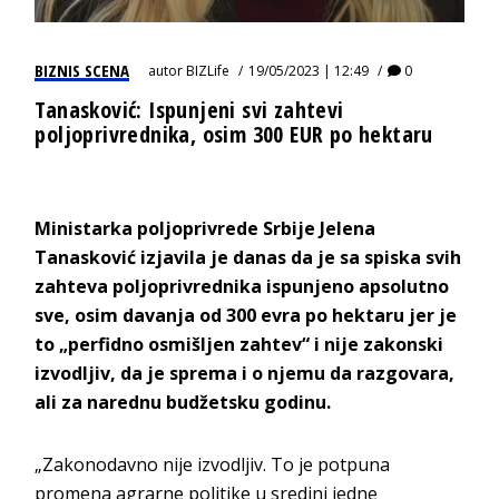
BIZNIS SCENA
autor
BIZLife
19/05/2023 | 12:49
0
Tanasković: Ispunjeni svi zahtevi
poljoprivrednika, osim 300 EUR po hektaru
Ministarka poljoprivrede Srbije Jelena
Tanasković izjavila je danas da je sa spiska svih
zahteva poljoprivrednika ispunjeno apsolutno
sve, osim davanja od 300 evra po hektaru jer je
to „perfidno osmišljen zahtev“ i nije zakonski
izvodljiv, da je sprema i o njemu da razgovara,
ali za narednu budžetsku godinu.
„Zakonodavno nije izvodljiv. To je potpuna
promena agrarne politike u sredini jedne