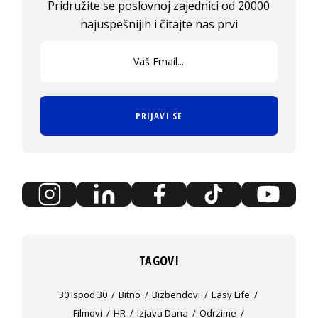
Pridružite se poslovnoj zajednici od 20000
najuspešnijih i čitajte nas prvi
PRIJAVI SE
TAGOVI
30 Ispod 30
Bitno
Bizbendovi
Easy Life
Filmovi
HR
Izjava Dana
Odrzime