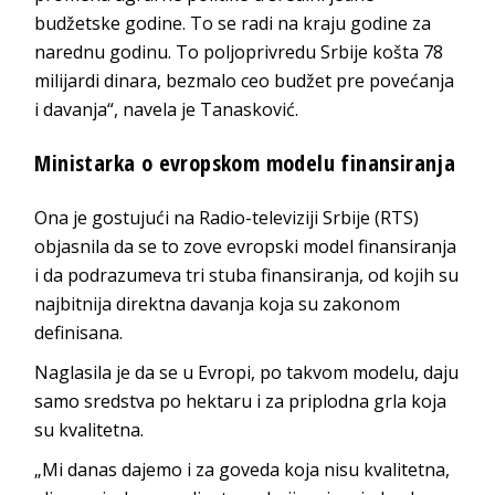
budžetske godine. To se radi na kraju godine za
narednu godinu. To poljoprivredu Srbije košta 78
milijardi dinara, bezmalo ceo budžet pre povećanja
i davanja“, navela je Tanasković.
Ministarka o evropskom modelu finansiranja
Ona je gostujući na Radio-televiziji Srbije (RTS)
objasnila da se to zove evropski model finansiranja
i da podrazumeva tri stuba finansiranja, od kojih su
najbitnija direktna davanja koja su zakonom
definisana.
Naglasila je da se u Evropi, po takvom modelu, daju
samo sredstva po hektaru i za priplodna grla koja
su kvalitetna.
„Mi danas dajemo i za goveda koja nisu kvalitetna,