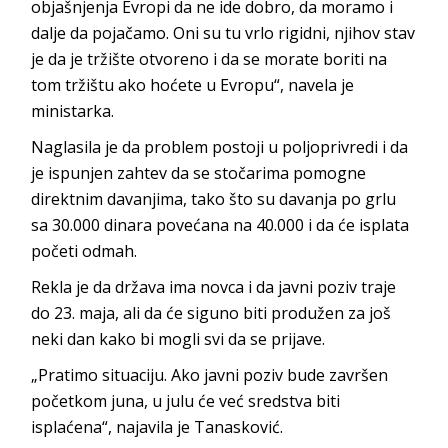
objašnjenja Evropi da ne ide dobro, da moramo i
dalje da pojačamo. Oni su tu vrlo rigidni, njihov stav
je da je tržište otvoreno i da se morate boriti na
tom tržištu ako hoćete u Evropu“, navela je
ministarka.
Naglasila je da problem postoji u poljoprivredi i da
je ispunjen zahtev da se stočarima pomogne
direktnim davanjima, tako što su davanja po grlu
sa 30.000 dinara povećana na 40.000 i da će isplata
početi odmah.
Rekla je da država ima novca i da javni poziv traje
do 23. maja, ali da će siguno biti produžen za još
neki dan kako bi mogli svi da se prijave.
„Pratimo situaciju. Ako javni poziv bude završen
početkom juna, u julu će već sredstva biti
isplaćena“, najavila je Tanasković.