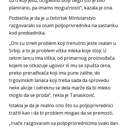
su ti koji jesu, očigledno bolji nego što je bilo
planirano, pa imamo mogućnosti“, kazala je ona.
Podsetila je da je u četvrtak Ministarstvo
razgovaralo sa osam poljoprivrednika na sastanku
kod predsednika.
„Oni su izneli problem koji trenutno jeste realan u
Srbiji, a to je problem viška mleka koje stoji. U
celom lancu ima viška, od primarnog proizvođača
kojem se otkazuje ugovor ili mu se spušta cena,
preko prerađivača koji ima pune zalihe, do
trgovinskih lanaca koji treba sada da sprovedu
neke akcije i odreknu se dela marže da bi mleko
moglo da se proda“, rekla je Tanasković.
Istakla je da je realno ono što su poljoprivrednici
tražili kao i da bi problem mogao da se premosti.
„Inače razgovaram sa poljoprivrednicima svaki dan