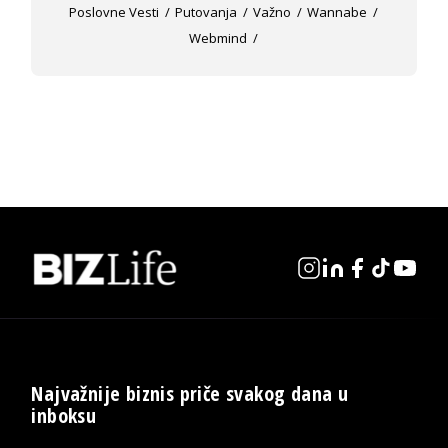
Poslovne Vesti
Putovanja
Važno
Wannabe
Webmind
Najvažnije biznis priče svakog dana u
inboksu