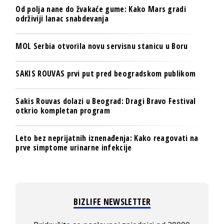
Od polja nane do žvakaće gume: Kako Mars gradi
održiviji lanac snabdevanja
MOL Serbia otvorila novu servisnu stanicu u Boru
SAKIS ROUVAS prvi put pred beogradskom publikom
Sakis Rouvas dolazi u Beograd: Dragi Bravo Festival
otkrio kompletan program
Leto bez neprijatnih iznenađenja: Kako reagovati na
prve simptome urinarne infekcije
BIZLIFE NEWSLETTER