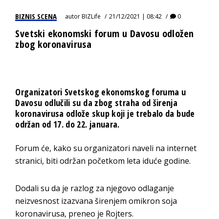
BIZNIS SCENA
autor
BIZLife
21/12/2021 | 08:42
0
Svetski ekonomski forum u Davosu odložen
zbog koronavirusa
Organizatori Svetskog ekonomskog foruma u
Davosu odlučili su da zbog straha od širenja
koronavirusa odlože skup koji je trebalo da bude
održan od 17. do 22. januara.
Forum će, kako su organizatori naveli na internet
stranici, biti održan početkom leta iduće godine.
Dodali su da je razlog za njegovo odlaganje
neizvesnost izazvana širenjem omikron soja
koronavirusa, preneo je Rojters.