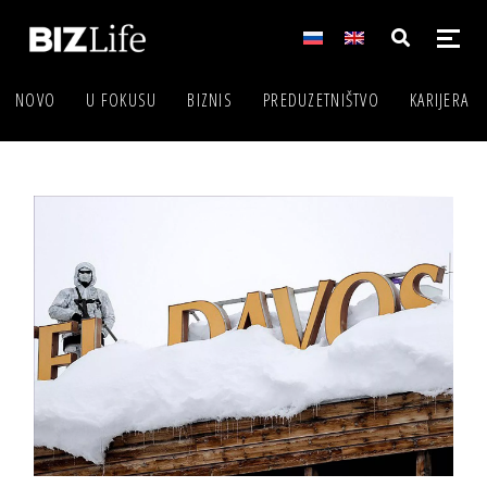
NOVO
U FOKUSU
BIZNIS
PREDUZETNIŠTVO
KARIJERA