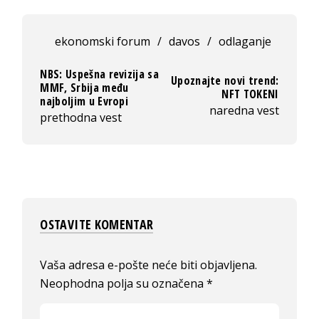
ekonomski forum
/
davos
/
odlaganje
NBS: Uspešna revizija sa
Upoznajte novi trend:
MMF, Srbija među
NFT TOKENI
najboljim u Evropi
naredna vest
prethodna vest
OSTAVITE KOMENTAR
Vaša adresa e-pošte neće biti objavljena.
Neophodna polja su označena
*