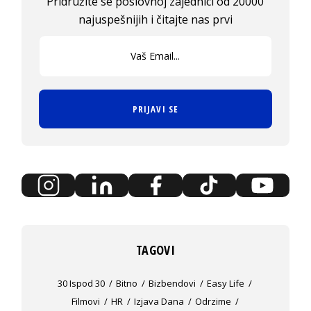
Pridružite se poslovnoj zajednici od 20000
najuspešnijih i čitajte nas prvi
PRIJAVI SE
TAGOVI
30 Ispod 30
Bitno
Bizbendovi
Easy Life
Filmovi
HR
Izjava Dana
Odrzime