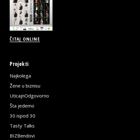
ČITAJ ONLINE
Projekti
Najkolega
Žene u biznisu
UticajnOdgovorno
Šta jedemo
30 ispod 30
Tasty Talks
BIZBendovi