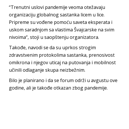
“Trenutni uslovi pandemije veoma otežavaju
organizaciju globalnog sastanka licem u lice.
Pripreme su vođene pomoću saveta eksperata i
uskom saradnjom sa vlastima Švajcarske na svim
nivoima“, stoji u saopštenju organizatora.
Takođe, navodi se da su uprkos strogim
zdravstvenim protokolima sastanka, prenosivost
omikrona i njegov uticaj na putovanja i mobilnost
učinili odlaganje skupa neizbežnim.
Bilo je planirano i da se forum održi u avgustu ove
godine, ali je takođe otkazan zbog pandemije.