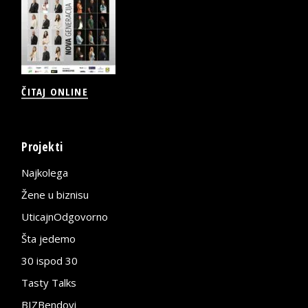
ČITAJ ONLINE
Projekti
Najkolega
Žene u biznisu
UticajnOdgovorno
Šta jedemo
30 ispod 30
Tasty Talks
BIZBendovi