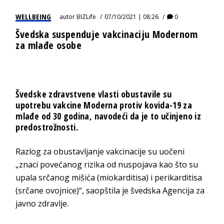
WELLBEING
autor
BIZLife
07/10/2021 | 08:26
0
Švedska suspenduje vakcinaciju Modernom
za mlađe osobe
Švedske zdravstvene vlasti obustavile su
upotrebu vakcine Moderna protiv kovida-19 za
mlađe od 30 godina, navodeći da je to učinjeno iz
predostrožnosti.
Razlog za obustavljanje vakcinacije su uočeni
„znaci povećanog rizika od nuspojava kao što su
upala srčanog mišića (miokarditisa) i perikarditisa
(srčane ovojnice)“, saopštila je švedska Agencija za
javno zdravlje.