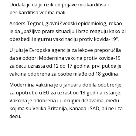
Dodala je da je rizik od pojave miokarditisa i
perikarditisa veoma mali.
Anders Tegnel, glavni švedski epidemiolog, rekao
je da „pažljivo prate situaciju i brzo reaguju kako bi
obezbedili sigurnu vakcinaciju protiv kovida-19“.
U julu je Evropska agencija za lekove preporučila
da se odobri Modernina vakcina protiv kovida-19
za decu uzrasta od 12 do 17 godina, prvi put da je
vakcina odobrena za osobe mlađe od 18 godina.
Modernina vakcina je u januaru dobila odobrenje
za upotrebu u EU za uzrast od 18 godina i starije.
Vakcina je odobrena i u drugim državama, među
kojima su Velika Britanija, Kanada i SAD, ali ne i za
decu.