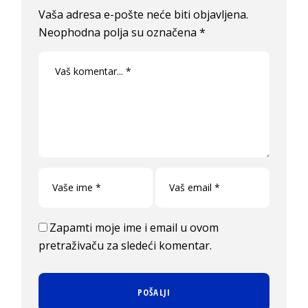
Vaša adresa e-pošte neće biti objavljena.
Neophodna polja su označena
*
Zapamti moje ime i email u ovom
pretraživaču za sledeći komentar.