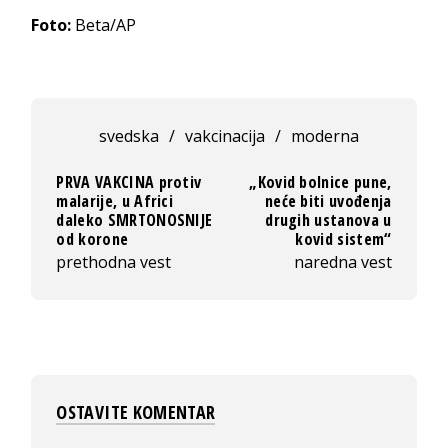
Foto:
Beta/AP
svedska
/
vakcinacija
/
moderna
PRVA VAKCINA protiv
„Kovid bolnice pune,
malarije, u Africi
neće biti uvođenja
daleko SMRTONOSNIJE
drugih ustanova u
od korone
kovid sistem“
prethodna vest
naredna vest
OSTAVITE KOMENTAR