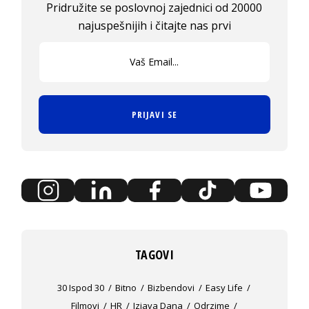
Pridružite se poslovnoj zajednici od 20000
najuspešnijih i čitajte nas prvi
PRIJAVI SE
TAGOVI
30 Ispod 30
Bitno
Bizbendovi
Easy Life
Filmovi
HR
Izjava Dana
Odrzime