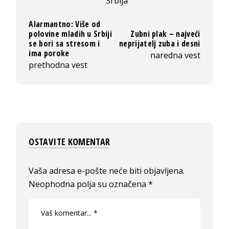
Srbija
Alarmantno: Više od
polovine mladih u Srbiji
Zubni plak – najveći
se bori sa stresom i
neprijatelj zuba i desni
ima poroke
naredna vest
prethodna vest
OSTAVITE KOMENTAR
Vaša adresa e-pošte neće biti objavljena.
Neophodna polja su označena
*