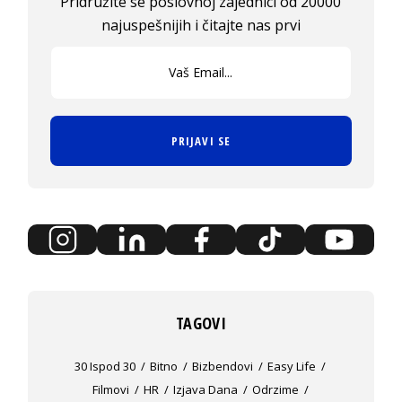
Pridružite se poslovnoj zajednici od 20000
najuspešnijih i čitajte nas prvi
PRIJAVI SE
TAGOVI
30 Ispod 30
Bitno
Bizbendovi
Easy Life
Filmovi
HR
Izjava Dana
Odrzime