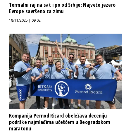
Termalni raj na sat i po od Srbije: Najveće jezero
Evrope savršeno za zimu
18/11/2025 | 09:02
Kompanija Pernod Ricard obeležava deceniju
podrške najmlađima učešćem u Beogradskom
maratonu