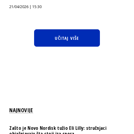
21/04/2026 | 15:30
UČITAJ VIŠE
NAJNOVIJE
Zašto je Novo Nordisk tužio Eli Lilly: stručnjaci
objašnjavaju šta stoji iza spora