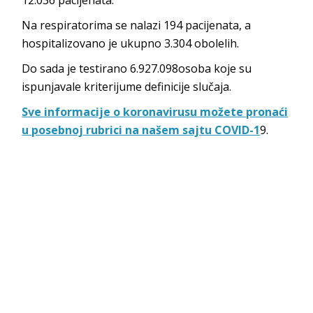
Na respiratorima se nalazi 194 pacijenata, a
hospitalizovano je ukupno 3.304 obolelih.
Do sada je testirano 6.927.098osoba koje su
ispunjavale kriterijume definicije slučaja.
Sve informacije o koronavirusu možete pronaći
u posebnoj rubrici na našem sajtu COVID-1
9.