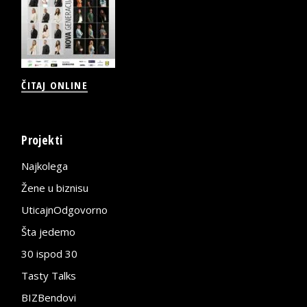
ČITAJ ONLINE
Projekti
Najkolega
Žene u biznisu
UticajnOdgovorno
Šta jedemo
30 ispod 30
Tasty Talks
BIZBendovi