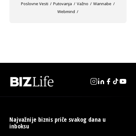
Poslovne Vesti
Putovanja
Važno
Wannabe
Webmind
Najvažnije biznis priče svakog dana u
inboksu