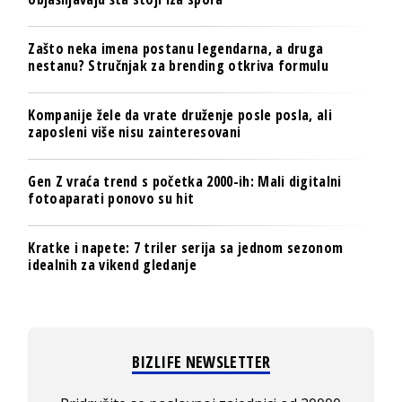
Zašto neka imena postanu legendarna, a druga
nestanu? Stručnjak za brending otkriva formulu
Kompanije žele da vrate druženje posle posla, ali
zaposleni više nisu zainteresovani
Gen Z vraća trend s početka 2000-ih: Mali digitalni
fotoaparati ponovo su hit
Kratke i napete: 7 triler serija sa jednom sezonom
idealnih za vikend gledanje
BIZLIFE NEWSLETTER