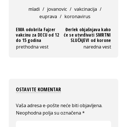
mladi
/
jovanovic
/
vakcinacija
/
euprava
/
koronavirus
EMA odobrila Fajzer
Đerlek objašnjava kako
vakcinu za DECU od 12
će se utvrđivati SMRTNI
do 15 godina
SLUČAJEVI od korone
prethodna vest
naredna vest
OSTAVITE KOMENTAR
Vaša adresa e-pošte neće biti objavljena.
Neophodna polja su označena
*