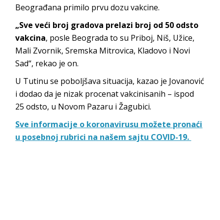
Beograđana primilo prvu dozu vakcine.
„Sve veći broj gradova prelazi broj od 50 odsto
vakcina
, posle Beograda to su Priboj, Niš, Užice,
Mali Zvornik, Sremska Mitrovica, Kladovo i Novi
Sad“, rekao je on.
U Tutinu se poboljšava situacija, kazao je Jovanović
i dodao da je nizak procenat vakcinisanih – ispod
25 odsto, u Novom Pazaru i Žagubici.
Sve informacije o koronavirusu možete pronaći
u posebnoj rubrici na našem sajtu COVID-19.