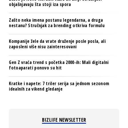
objašnjavaju šta stoji iza spora
Zašto neka imena postanu legendarna, a druga
nestanu? Stručnjak za brending otkriva formulu
Kompanije žele da vrate druženje posle posla, ali
zaposleni više nisu zainteresovani
Gen Z vraća trend s početka 2000-ih: Mali digitalni
fotoaparati ponovo su hit
Kratke i napete: 7 triler serija sa jednom sezonom
idealnih za vikend gledanje
BIZLIFE NEWSLETTER