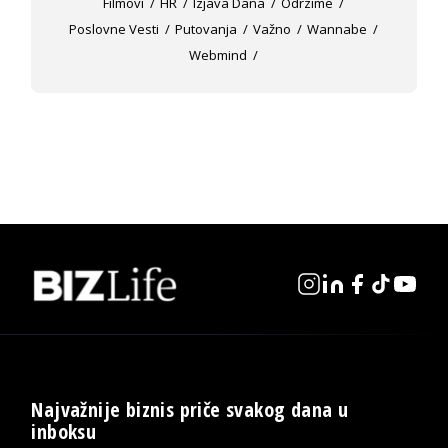
Filmovi
HR
Izjava Dana
Odrzime
Poslovne Vesti
Putovanja
Važno
Wannabe
Webmind
Najvažnije biznis priče svakog dana u
inboksu