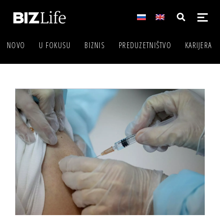
NOVO
U FOKUSU
BIZNIS
PREDUZETNIŠTVO
KARIJERA