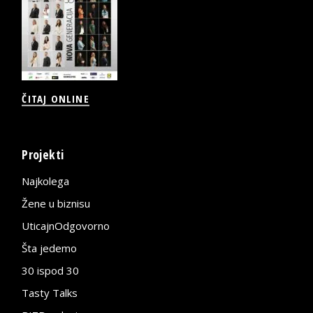
ČITAJ ONLINE
Projekti
Najkolega
Žene u biznisu
UticajnOdgovorno
Šta jedemo
30 ispod 30
Tasty Talks