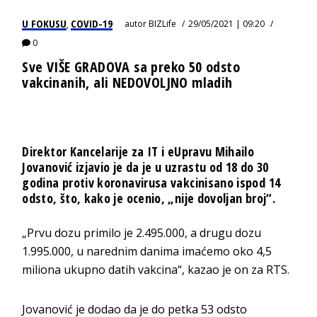
U FOKUSU
COVID-19
autor
BIZLife
29/05/2021 | 09:20
,
0
Sve VIŠE GRADOVA sa preko 50 odsto
vakcinanih, ali NEDOVOLJNO mladih
Direktor Kancelarije za IT i eUpravu Mihailo
Jovanović izjavio je da je u uzrastu od 18 do 30
godina protiv koronavirusa vakcinisano ispod 14
odsto, što, kako je ocenio, „nije dovoljan broj“.
„Prvu dozu primilo je 2.495.000, a drugu dozu
1.995.000, u narednim danima imaćemo oko 4,5
miliona ukupno datih vakcina“, kazao je on za RTS.
Jovanović je dodao da je do petka 53 odsto