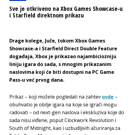
Sve je otkriveno na Xbox Games Showcase-u
i Starfield direktnom prikazu
Drage kolege, Juče, tokom Xbox Games
Showcase-a i Starfield Direct Double Feature
događaja, Xbox je prikazao najambiciozniju
liniju igara do sada, s mnogim prikazanim
naslovima koji će biti dostupni na PC Game
Pass-u već prvog dana.
Prikaz – koji možete pogledati na zahtev
ovde
–
obuhvatio je obilje igara na koje se igrači mogu
radovati – od next-gen naslova i ekskluziva koje do
sada nisu viđene, poput Clockwork Revolution i
South of Midnight, kao i uzbudljivih ažuriranja za