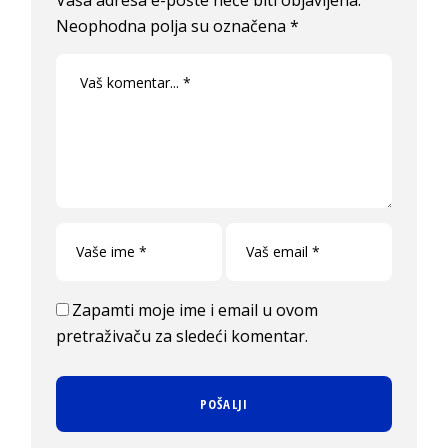
Neophodna polja su označena
*
Zapamti moje ime i email u ovom
pretraživaču za sledeći komentar.