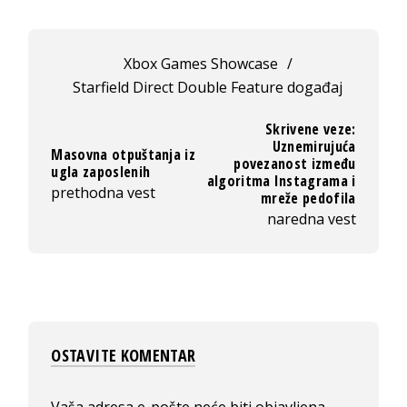
Xbox Games Showcase
/
Starfield Direct Double Feature događaj
Skrivene veze:
Uznemirujuća
Masovna otpuštanja iz
povezanost između
ugla zaposlenih
algoritma Instagrama i
prethodna vest
mreže pedofila
naredna vest
OSTAVITE KOMENTAR
Vaša adresa e-pošte neće biti objavljena.