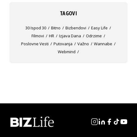
TAGOVI
30 Ispod 30
Bitno
Bizbendovi
Easy Life
Filmovi
HR
Izjava Dana
Odrzime
Poslovne Vesti
Putovanja
Važno
Wannabe
Webmind