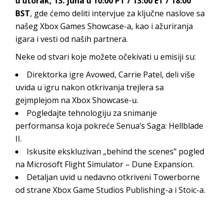
u utorak, 13. juna u 10:00 PT / 13:00 ET / 18:00
BST
, gde ćemo deliti intervjue za ključne naslove sa
našeg Xbox Games Showcase-a, kao i ažuriranja
igara i vesti od naših partnera.
Neke od stvari koje možete očekivati u emisiji su:
Direktorka igre Avowed, Carrie Patel, deli više
uvida u igru nakon otkrivanja trejlera sa
gejmplejom na Xbox Showcase-u.
Pogledajte tehnologiju za snimanje
performansa koja pokreće Senua’s Saga: Hellblade
II.
Iskusite ekskluzivan „behind the scenes” pogled
na Microsoft Flight Simulator – Dune Expansion.
Detaljan uvid u nedavno otkriveni Towerborne
od strane Xbox Game Studios Publishing-a i Stoic-a.