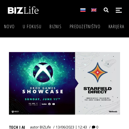
NOVO
U FOKUSU
BIZNIS
PREDUZETNIŠTVO
KARIJERA
TECH I AI
autor
BIZLife
13/06/2023 | 12:43
0