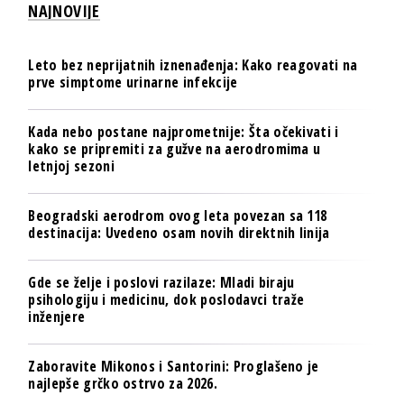
NAJNOVIJE
Leto bez neprijatnih iznenađenja: Kako reagovati na
prve simptome urinarne infekcije
Kada nebo postane najprometnije: Šta očekivati i
kako se pripremiti za gužve na aerodromima u
letnjoj sezoni
Beogradski aerodrom ovog leta povezan sa 118
destinacija: Uvedeno osam novih direktnih linija
Gde se želje i poslovi razilaze: Mladi biraju
psihologiju i medicinu, dok poslodavci traže
inženjere
Zaboravite Mikonos i Santorini: Proglašeno je
najlepše grčko ostrvo za 2026.