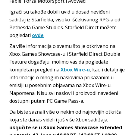
Fable, Forza Motorsport i Avowed.
Igrači su takođe dobili uvid u dosad neviđeni
sadržaj iz Starfielda, visoko iščekivanog RPG-a od
Bethesda Game Studios. Starfield Direct možete
pogledati
ovde
.
Za više informacija o svemu što je otkriveno na
Xbox Games Showcase-u i Starfield Direct Double
Feature događaju, molimo vas da pogledate
kompletan pregled na
Xbox Wire-u
, kao i detaljnije
informacije o mnogim naslovima prikazanim u
emisiji u posebnim objavama na Xbox Wire-u.
Napomena: Nisu svi naslovi i proizvodi navedeni
dostupni putem PC Game Pass-a.
Da biste saznali više o nekim od najnovijih otkrića
koja ste danas videli i još više Xbox sadržaja,
uključite se u Xbox Games Showcase Extended