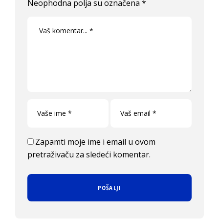
Neophodna polja su označena
*
Zapamti moje ime i email u ovom
pretraživaču za sledeći komentar.