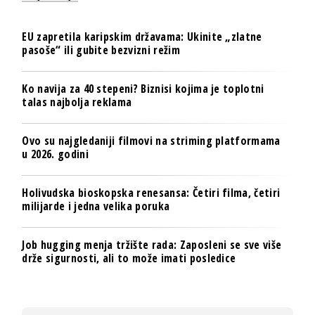
EU zapretila karipskim državama: Ukinite „zlatne
pasoše“ ili gubite bezvizni režim
Ko navija za 40 stepeni? Biznisi kojima je toplotni
talas najbolja reklama
Ovo su najgledaniji filmovi na striming platformama
u 2026. godini
Holivudska bioskopska renesansa: Četiri filma, četiri
milijarde i jedna velika poruka
Job hugging menja tržište rada: Zaposleni se sve više
drže sigurnosti, ali to može imati posledice