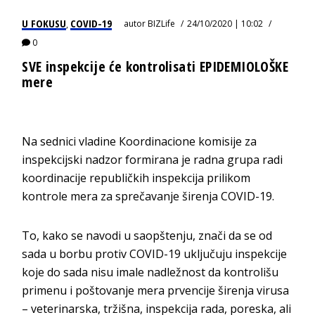
U FOKUSU
COVID-19
autor
BIZLife
24/10/2020 | 10:02
,
0
SVE inspekcije će kontrolisati EPIDEMIOLOŠKE
mere
Na sednici vladine Кoordinacione komisije za
inspekcijski nadzor formirana je radna grupa radi
koordinacije republičkih inspekcija prilikom
kontrole mera za sprečavanje širenja COVID-19.
To, kako se navodi u saopštenju, znači da se od
sada u borbu protiv COVID-19 uključuju inspekcije
koje do sada nisu imale nadležnost da kontrolišu
primenu i poštovanje mera prvencije širenja virusa
– veterinarska, tržišna, inspekcija rada, poreska, ali