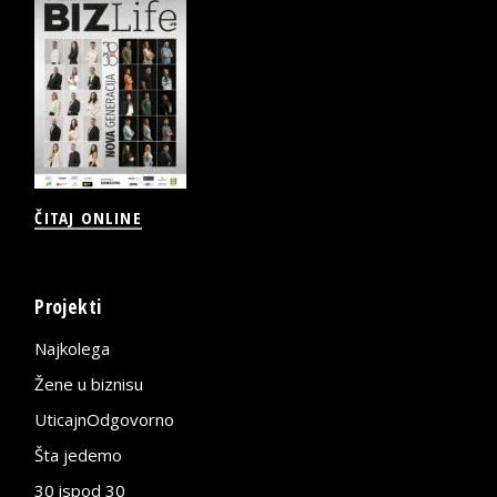
ČITAJ ONLINE
Projekti
Najkolega
Žene u biznisu
UticajnOdgovorno
Šta jedemo
30 ispod 30