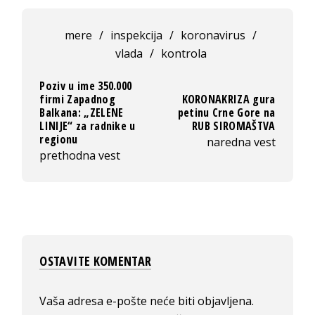
mere
/
inspekcija
/
koronavirus
/
vlada
/
kontrola
Poziv u ime 350.000
firmi Zapadnog
KORONAKRIZA gura
Balkana: „ZELENE
petinu Crne Gore na
LINIJE“ za radnike u
RUB SIROMAŠTVA
regionu
naredna vest
prethodna vest
OSTAVITE KOMENTAR
Vaša adresa e-pošte neće biti objavljena.