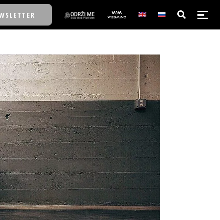
WSLETTER
E/SCHOOL
E/SCHOOL
A
A