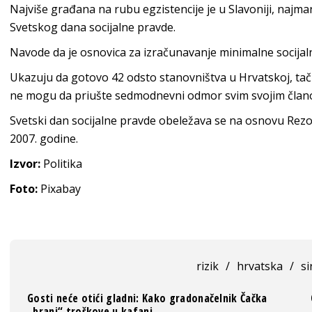
Najviše građana na rubu egzistencije je u Slavoniji, naj
Svetskog dana socijalne pravde.
Navode da je osnovica za izračunavanje minimalne socijal
Ukazuju da gotovo 42 odsto stanovništva u Hrvatskoj, tačn
ne mogu da priušte sedmodnevni odmor svim svojim član
Svetski dan socijalne pravde obeležava se na osnovu Rezo
2007. godine.
Izvor:
Politika
Foto:
Pixabay
rizik
/
hrvatska
/
s
Gosti neće otići gladni: Kako gradonačelnik Čačka
„brani“ troškove u kafani