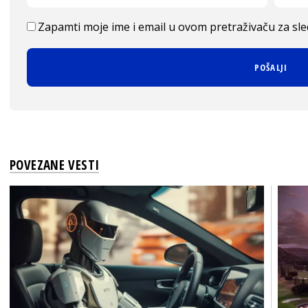
Zapamti moje ime i email u ovom pretraživaču za sl
POVEZANE VESTI