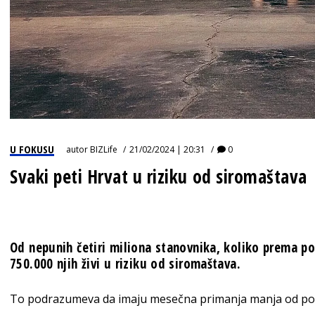
U FOKUSU
autor
BIZLife
21/02/2024 | 20:31
0
Svaki peti Hrvat u riziku od siromaštava
Od nepunih četiri miliona stanovnika, koliko prema po
750.000 njih živi u riziku od siromaštava.
To podrazumeva da imaju mesečna primanja manja od potr