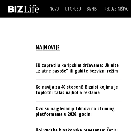
NOVO
U FOKUSU
BIZNIS
PREDUZETNIŠTVO
IZJAVA DANA
BIZNIS SCENA
VIDEO
REAL ESTATE
IZJAVA DANA
BIZNIS SCENA
BREND I KOMUNIKACI
VIDEO
REAL ESTATE
ESG & ENERGY
NAJNOVIJE
BREND I KOMUNIKACI
BANKE
ESG & ENERGY
OSIGURANJE
EU zapretila karipskim državama: Ukinite
BANKE
„zlatne pasoše“ ili gubite bezvizni režim
TECH I AI
OSIGURANJE
BIZNIS & SPORT
Ko navija za 40 stepeni? Biznisi kojima je
TECH I AI
toplotni talas najbolja reklama
PULS REGIONA
BIZNIS & SPORT
NOVO NA RAFU
Ovo su najgledaniji filmovi na striming
PULS REGIONA
platformama u 2026. godini
NOVO NA RAFU
Holivudska bioskopska renesansa: Četiri