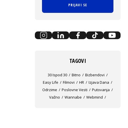
PRIJAVI SE
TAGOVI
30 Ispod 30
Bitno
Bizbendovi
Easy Life
Filmovi
HR
Izjava Dana
Odrzime
Poslovne Vesti
Putovanja
Važno
Wannabe
Webmind