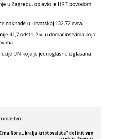
manje u Zagrebu, objavio je HRT povodom
ne naknade u Hrvatskoj 132,72 evra.
ije 41,7 odsto, živi u domaćinstvima koja
ovima.
lucije UN koja je jednoglasno izglasana
iromastvo
Crna Gora „kralja kriptovaluta“ definitivno
izručuje Americi