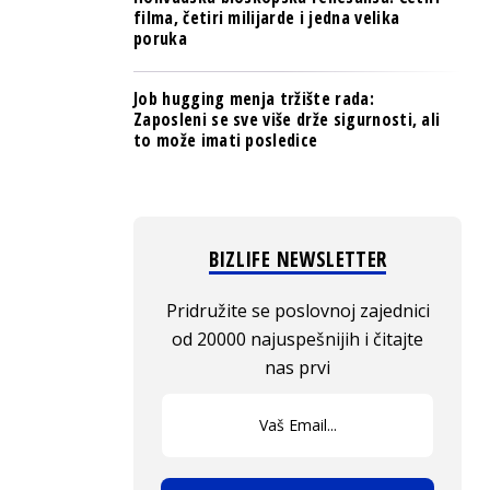
filma, četiri milijarde i jedna velika
poruka
Job hugging menja tržište rada:
Zaposleni se sve više drže sigurnosti, ali
to može imati posledice
BIZLIFE NEWSLETTER
Pridružite se poslovnoj zajednici
od 20000 najuspešnijih i čitajte
nas prvi