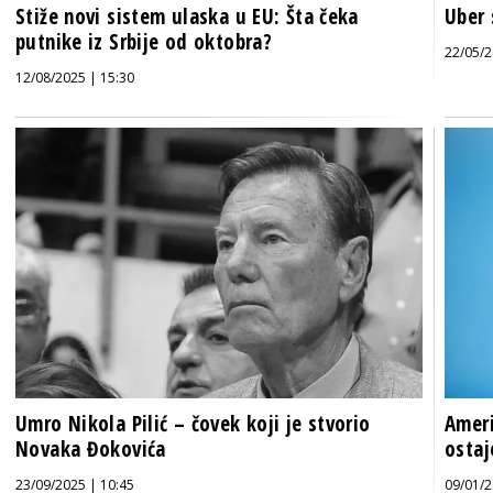
Stiže novi sistem ulaska u EU: Šta čeka
Uber 
putnike iz Srbije od oktobra?
22/05/2
12/08/2025 | 15:30
Umro Nikola Pilić – čovek koji je stvorio
Ameri
Novaka Đokovića
ostaj
23/09/2025 | 10:45
09/01/2