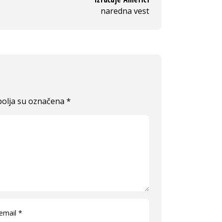
naredna vest
olja su označena
*