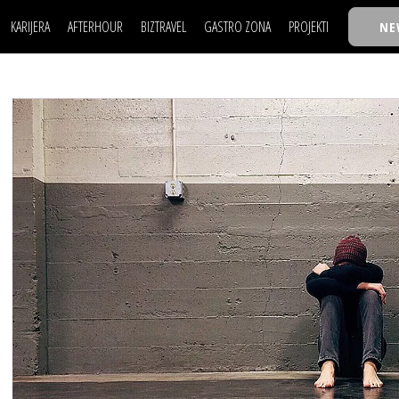
KARIJERA
AFTERHOUR
BIZTRAVEL
GASTRO ZONA
PROJEKTI
NE
POSAO
FILM I SCENA
NAJKOLEGA
LJUDI (HR)
KNJIGE
TASTY TALKS
POSAO
FILM I SCENA
NAJKOLEGA
JE
MOJ UGAO
AUTO SVET
30 ISPOD 30
LJUDI (HR)
KNJIGE
TASTY TALKS
USAVRŠAVANJE
STIL
BACK TO OFFIC
JE
MOJ UGAO
AUTO SVET
30 ISPOD 30
KNOW-HOW
WELLBEING
BIZBENDOVI
USAVRŠAVANJE
STIL
BACK TO OFFIC
BIZKOLEGIJUM
KNOW-HOW
WELLBEING
BIZBENDOVI
BMW BIZNIS LIG
BIZKOLEGIJUM
BIZLIFE WEEK
BMW BIZNIS LIG
IZJAVA GODINE
BIZLIFE WEEK
IZJAVA GODINE