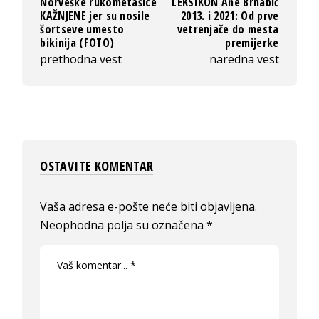
Norveške rukometašice
LEKSIKON Ane Brnabić
KAŽNJENE jer su nosile
2013. i 2021: Od prve
šortseve umesto
vetrenjače do mesta
bikinija (FOTO)
premijerke
prethodna vest
naredna vest
OSTAVITE KOMENTAR
Vaša adresa e-pošte neće biti objavljena.
Neophodna polja su označena
*