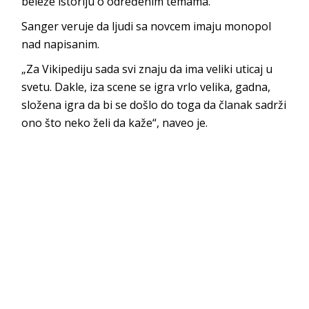
beleže istoriju o određenim temama.
Sanger veruje da ljudi sa novcem imaju monopol
nad napisanim.
„Za Vikipediju sada svi znaju da ima veliki uticaj u
svetu. Dakle, iza scene se igra vrlo velika, gadna,
složena igra da bi se došlo do toga da članak sadrži
ono što neko želi da kaže“, naveo je.