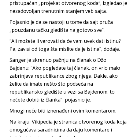
pristupačan „projekat otvorenog koda“, izgledao je
nezadovoljan trenutnim stanjem veb sajta.
Pojasnio je da se nastoji u tome da sajt pruža
„pouzdanu tačku gledišta na gotovo sve”.
“Ali možete li verovati da će vam uvek dati istinu?
Pa, zavisi od toga šta mislite da je istina”, dodaje.
Sanger je skrenuo pažnju na članak o Džo
Bajdenu: “Ako pogledate taj članak, on vrlo malo
zabrinjava republikance zbog njega. Dakle, ako
želite da imate nešto što podseća na
republikansko gledište u vezi sa Bajdenom, to
nećete dobiti iz članka”, pojasnio je.
Mnogi neće biti iznenađeni ovim komentarom.
Na kraju, Vikipedia je stranica otvorenog koda koja
omogućava saradnicima da daju komentare i