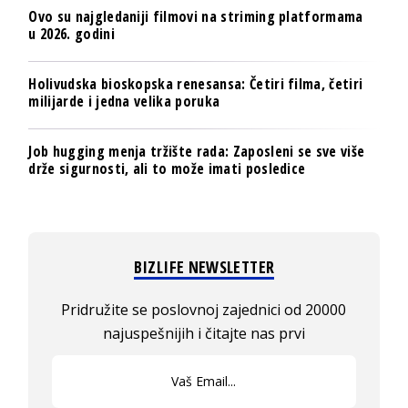
Ovo su najgledaniji filmovi na striming platformama
u 2026. godini
Holivudska bioskopska renesansa: Četiri filma, četiri
milijarde i jedna velika poruka
Job hugging menja tržište rada: Zaposleni se sve više
drže sigurnosti, ali to može imati posledice
BIZLIFE NEWSLETTER
Pridružite se poslovnoj zajednici od 20000
najuspešnijih i čitajte nas prvi