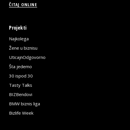
ČITAJ ONLINE
Projekti
Najkolega
Žene u biznisu
UticajnOdgovorno
Šta jedemo
30 ispod 30
Tasty Talks
BIZBendovi
BMW biznis liga
Bizlife Week