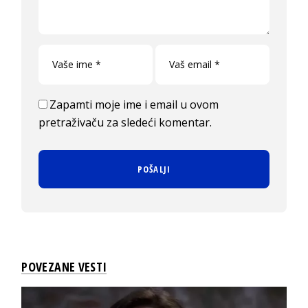
Zapamti moje ime i email u ovom
pretraživaču za sledeći komentar.
POVEZANE VESTI