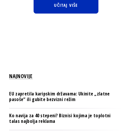
UČITAJ VIŠE
NAJNOVIJE
EU zapretila karipskim državama: Ukinite „zlatne
pasoše“ ili gubite bezvizni režim
Ko navija za 40 stepeni? Biznisi kojima je toplotni
talas najbolja reklama