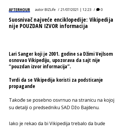
AFTERHOUR
autor
BIZLife
21/07/2021 | 12:23
0
Suosnivač najveće enciklopedije: Vikipedija
nije POUZDAN IZVOR informacija
Lari Sanger koji je 2001. godine sa Džimi Vejlsom
osnovao Vikipediju, upozorava da sajt nije
“pouzdan izvor informacija”.
Tvrdi da se Vikipedija koristi za podsticanje
propagande
Takođe se posebno osvrnuo na stranicu na kojoj
su detalji o predsedniku SAD Džo Bajdenu.
Iako je rekao da bi Vikipedija trebalo da bude