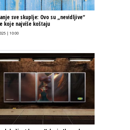
anje sve skuplje: Ovo su „nevidljive“
e koje najviše koštaju
025 | 10:00