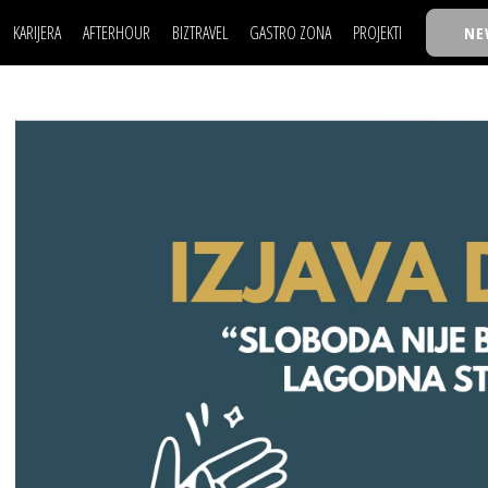
KARIJERA
AFTERHOUR
BIZTRAVEL
GASTRO ZONA
PROJEKTI
NE
POSAO
FILM I SCENA
NAJKOLEGA
LJUDI (HR)
KNJIGE
TASTY TALKS
POSAO
FILM I SCENA
NAJKOLEGA
JE
MOJ UGAO
AUTO SVET
30 ISPOD 30
LJUDI (HR)
KNJIGE
TASTY TALKS
USAVRŠAVANJE
STIL
BACK TO OFFICE/SCHOOL
JE
MOJ UGAO
AUTO SVET
30 ISPOD 30
KNOW-HOW
WELLBEING
BIZBENDOVI
USAVRŠAVANJE
STIL
BACK TO OFFICE/SCHOOL
BIZKOLEGIJUM
KNOW-HOW
WELLBEING
BIZBENDOVI
BMW BIZNIS LIGA
BIZKOLEGIJUM
BIZLIFE WEEK
BMW BIZNIS LIGA
IZJAVA GODINE
BIZLIFE WEEK
IZJAVA GODINE