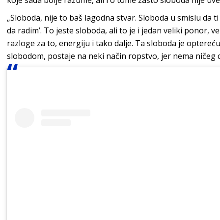
koje sada bolje razume, ali i o tome zašto sloboda nije uve
„Sloboda, nije to baš lagodna stvar. Sloboda u smislu da t
da radim’. To jeste sloboda, ali to je i jedan veliki ponor, v
razloge za to, energiju i tako dalje. Ta sloboda je optereć
slobodom, postaje na neki način ropstvo, jer nema ničeg 