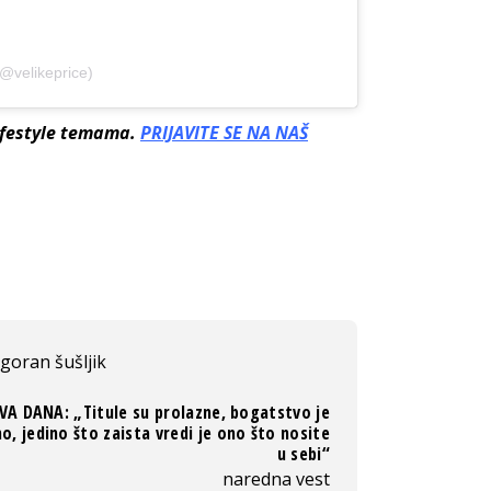
(@velikeprice)
lifestyle temama.
PRIJAVITE SE NA NAŠ
goran šušljik
VA DANA: „Titule su prolazne, bogatstvo je
no, jedino što zaista vredi je ono što nosite
u sebi“
naredna vest