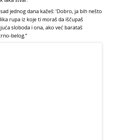
k laka stvar.
i sad jednog dana kažeš: ‘Dobro, ja bih nešto
elika rupa iz koje ti moraš da iščupaš
ujuća sloboda i ona, ako već barataš
crno-belog.“