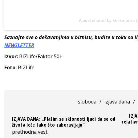
A post shared by Velike priče 
Saznajte sve o dešavanjima u biznisu, budite u toku sa 
NEWSLETTER
Izvor:
BIZLife/Faktor 50+
Foto:
BIZLife
sloboda
/
izjava dana
/
IZJA
IZJAVA DANA: „Plašim se sklonosti ljudi da se od
relativ
života leče tako što zaboravljaju“
prethodna vest