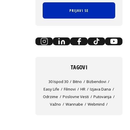
PRIJAVI SE
TAGOVI
30 Ispod 30
Bitno
Bizbendovi
Easy Life
Filmovi
HR
Izjava Dana
Odrzime
Poslovne Vesti
Putovanja
Važno
Wannabe
Webmind