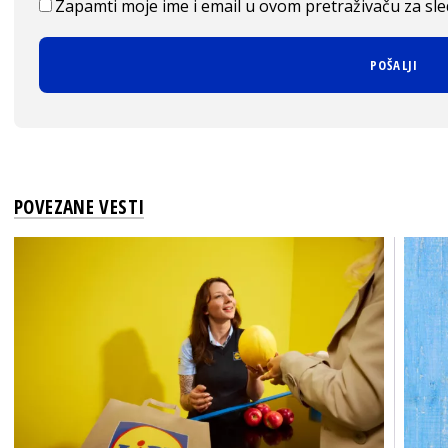
Zapamti moje ime i email u ovom pretraživaču za sl
POVEZANE VESTI