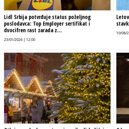
Lidl Srbija potvrđuje status poželjnog
Letov
poslodavca: Top Employer sertifikat i
stavk
dvocifren rast zarada z...
10/08/2
23/01/2026 | 12:00