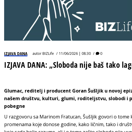
IZJAVA DANA
autor
BIZLife
11/06/2026 | 08:30
0
IZJAVA DANA: „Sloboda nije baš tako la
Glumac, reditelj i producent Goran Šušljik u novoj ep
našem društvu, kulturi, glumi, roditeljstvu, slobodi i
pobegne
U razgovoru sa Marinom Fratucan, Šušljik govori o tome 
promenama koje donose godine, kako ličnim, tako i društ