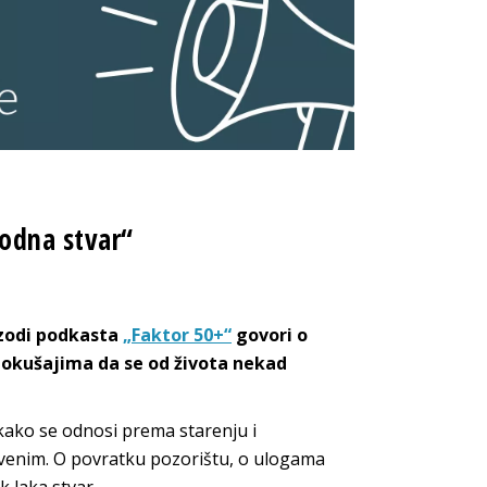
godna stvar“
izodi podkasta
„Faktor 50+“
govori o
 pokušajima da se od života nekad
kako se odnosi prema starenju i
venim. O povratku pozorištu, o ulogama