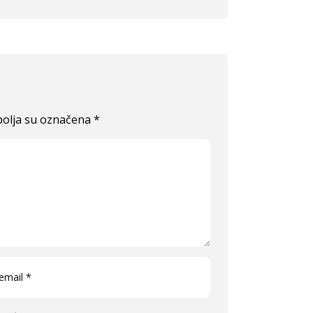
olja su označena
*