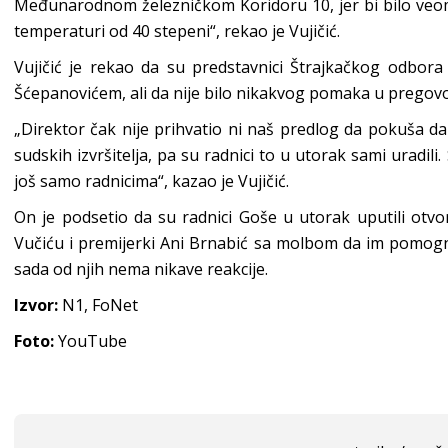
Međunarodnom železničkom Koridoru 10, jer bi bilo veo
temperaturi od 40 stepeni“, rekao je Vujičić.
Vujičić je rekao da su predstavnici Štrajkačkog odbora
Šćepanovićem, ali da nije bilo nikakvog pomaka u pregov
„Direktor čak nije prihvatio ni naš predlog da pokuša da
sudskih izvršitelja, pa su radnici to u utorak sami uradil
još samo radnicima“, kazao je Vujičić.
On je podsetio da su radnici Goše u utorak uputili otv
Vučiću i premijerki Ani Brnabić sa molbom da im pomognu
sada od njih nema nikave reakcije.
Izvor:
N1, FoNet
Foto:
YouTube