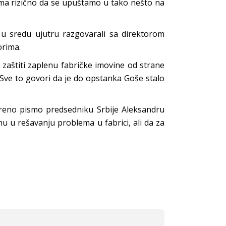
ma rizično da se upuštamo u tako nešto na
 u sredu ujutru razgovarali sa direktorom
orima.
 zaštiti zaplenu fabričke imovine od strane
i. Sve to govori da je do opstanka Goše stalo
oreno pismo predsedniku Srbije Aleksandru
 u rešavanju problema u fabrici, ali da za