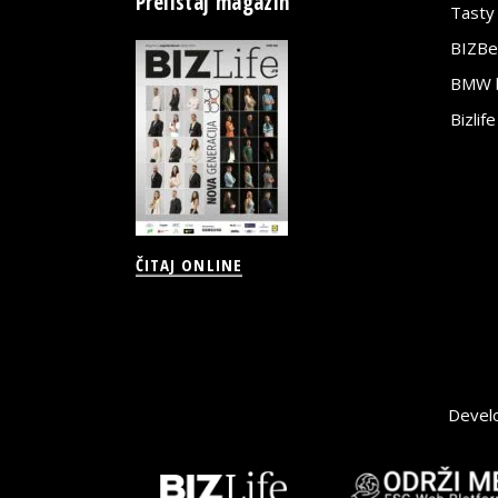
Prelistaj magazin
Tasty
BIZBe
BMW bi
Bizlif
ČITAJ ONLINE
Devel