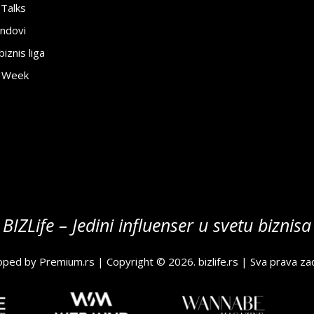
 Talks
ndovi
znis liga
e Week
BIZLife – Jedini influenser u svetu biznisa
oped by
Premium.rs
| Copyright © 2026.
bizlife.rs
| Sva prava za