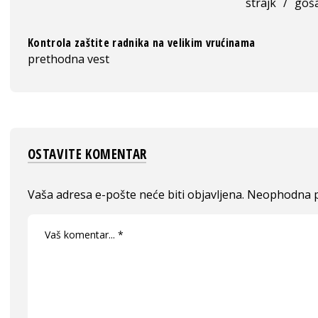
strajk
/
goš
Kontrola zaštite radnika na velikim vrućinama
prethodna vest
OSTAVITE KOMENTAR
Vaša adresa e-pošte neće biti objavljena.
Neophodna p