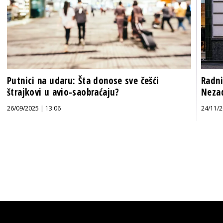
Putnici na udaru: Šta donose sve češći
Radni
štrajkovi u avio-saobraćaju?
Neza
26/09/2025 | 13:06
24/11/2