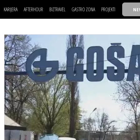
KARIJERA
AFTERHOUR
BIZTRAVEL
GASTRO ZONA
PROJEKTI
NE
POSAO
FILM I SCENA
NAJKOLEGA
LJUDI (HR)
KNJIGE
TASTY TALKS
POSAO
FILM I SCENA
NAJKOLEGA
JE
MOJ UGAO
AUTO SVET
30 ISPOD 30
LJUDI (HR)
KNJIGE
TASTY TALKS
USAVRŠAVANJE
STIL
BACK TO OFFIC
JE
MOJ UGAO
AUTO SVET
30 ISPOD 30
KNOW-HOW
WELLBEING
BIZBENDOVI
USAVRŠAVANJE
STIL
BACK TO OFFIC
BIZKOLEGIJUM
KNOW-HOW
WELLBEING
BIZBENDOVI
BMW BIZNIS LIG
BIZKOLEGIJUM
BIZLIFE WEEK
BMW BIZNIS LIG
IZJAVA GODINE
BIZLIFE WEEK
IZJAVA GODINE