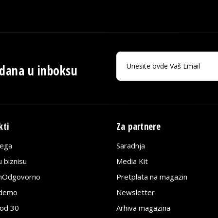
 dana u inboksu
kti
Za partnere
lega
Saradnja
 biznisu
Media Kit
jnOdgovorno
Pretplata na magazin
edemo
Newsletter
pod 30
Arhiva magazina