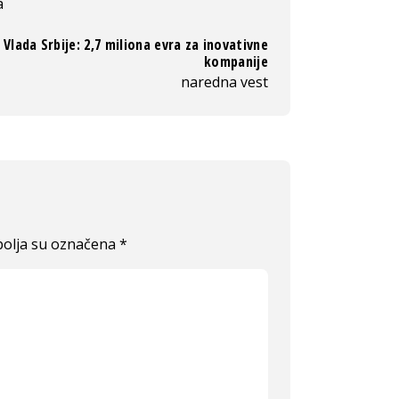
a
Vlada Srbije: 2,7 miliona evra za inovativne
kompanije
naredna vest
olja su označena
*