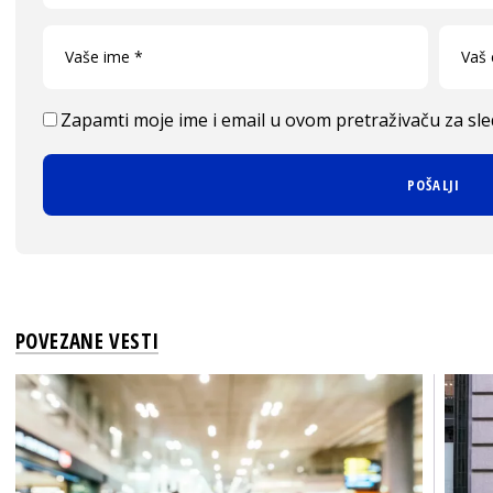
Zapamti moje ime i email u ovom pretraživaču za sl
POVEZANE VESTI