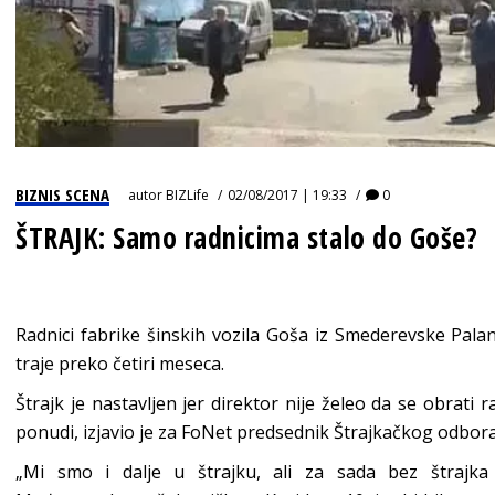
BIZNIS SCENA
autor
BIZLife
02/08/2017 | 19:33
0
ŠTRAJK: Samo radnicima stalo do Goše?
Radnici fabrike šinskih vozila Goša iz Smederevske Palank
traje preko četiri meseca.
Štrajk je nastavljen jer direktor nije želeo da se obrati
ponudi, izjavio je za FoNet predsednik Štrajkačkog odbora 
„Mi smo i dalje u štrajku, ali za sada bez štrajka