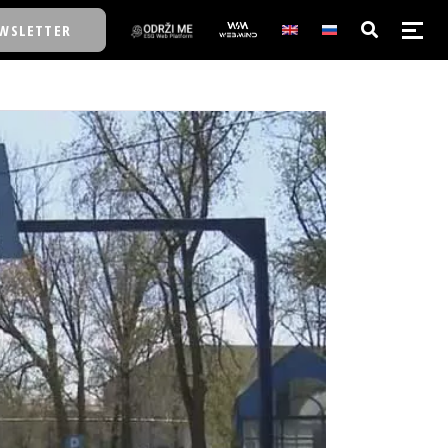
WSLETTER
E/SCHOOL
E/SCHOOL
A
A