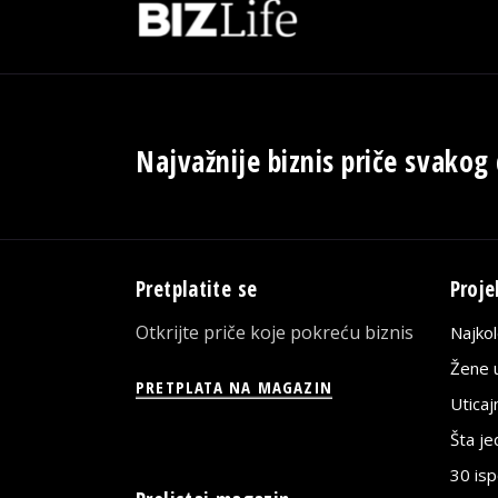
Najvažnije biznis priče svakog
Pretplatite se
Proje
Otkrijte priče koje pokreću biznis
Najko
Žene u
PRETPLATA NA MAGAZIN
Utica
Šta j
30 is