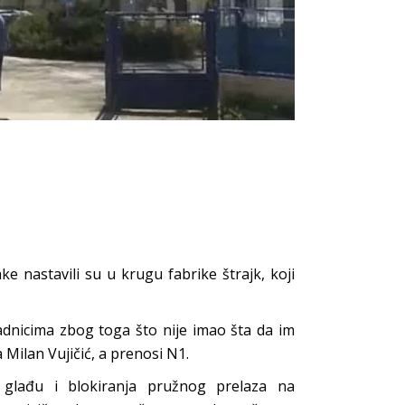
e nastavili su u krugu fabrike štrajk, koji
 radnicima zbog toga što nije imao šta da im
Milan Vujičić, a prenosi N1.
 glađu i blokiranja pružnog prelaza na