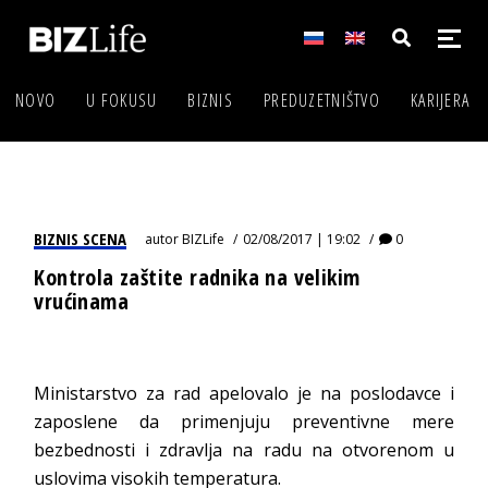
NOVO
U FOKUSU
BIZNIS
PREDUZETNIŠTVO
KARIJERA
BIZNIS SCENA
autor
BIZLife
02/08/2017 | 19:02
0
Kontrola zaštite radnika na velikim
vrućinama
Ministarstvo za rad apelovalo je na poslodavce i
zaposlene da primenjuju preventivne mere
bezbednosti i zdravlja na radu na otvorenom u
uslovima visokih temperatura.