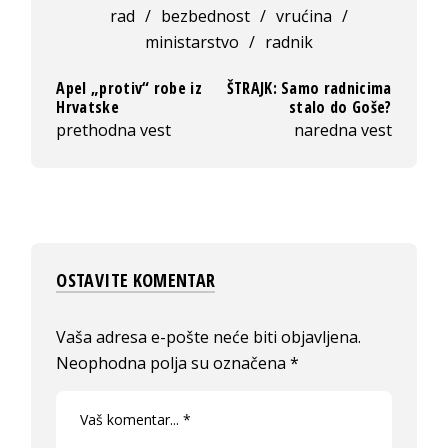
rad
/
bezbednost
/
vrućina
/
ministarstvo
/
radnik
Apel „protiv“ robe iz
ŠTRAJK: Samo radnicima
Hrvatske
stalo do Goše?
prethodna vest
naredna vest
OSTAVITE KOMENTAR
Vaša adresa e-pošte neće biti objavljena.
Neophodna polja su označena
*