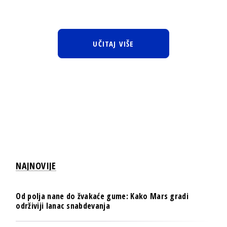
UČITAJ VIŠE
NAJNOVIJE
Od polja nane do žvakaće gume: Kako Mars gradi
održiviji lanac snabdevanja