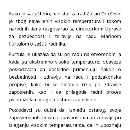
Kako je saopšteno, ministar za rad Zoran Đorđević
je zbog najavljenih visokih temperatura i tokom
narednih dana razgovarao sa direktorkom Uprave
za bezbednost i zdravlje na radu Marinom
Furtulom o zaštiti radnika.
Furtula je ukazala da su pri radu na otvorenom, a
kada su ekstremno visoke temperature, obaveze
poslodavaca da dosledno primenjuju Zakon o
bezbednosti i zdravlju na radu i podzakonske
propise, kako bi se smanjio rizik po zdravlje
zaposlenih, kao i da prilagode radni proces
psihofizičkim mogućnostima zaposlenih.
Poslodavci su dužni da, između ostalog, svoje
zaposlene informišu o opasnostima po zdravlje pri
izlaganju visokim temperaturama, da ih upoznaju