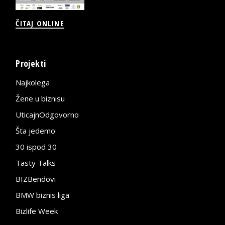
ČITAJ ONLINE
Projekti
Najkolega
Žene u biznisu
UticajnOdgovorno
Šta jedemo
30 ispod 30
Tasty Talks
BIZBendovi
BMW biznis liga
Bizlife Week