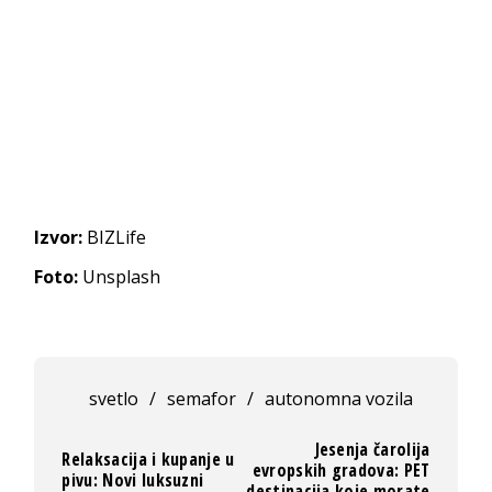
Izvor:
BIZLife
Foto:
Unsplash
svetlo
/
semafor
/
autonomna vozila
Jesenja čarolija
Relaksacija i kupanje u
evropskih gradova: PET
pivu: Novi luksuzni
destinacija koje morate