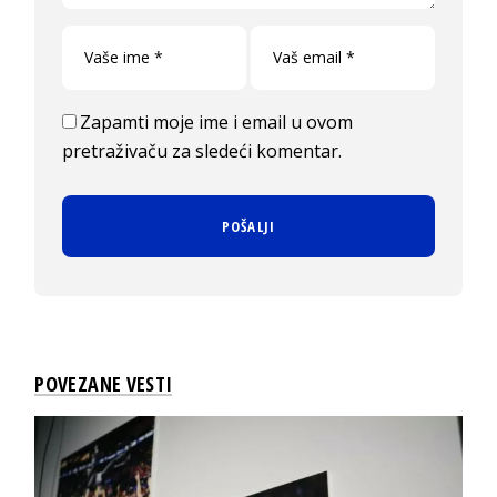
Zapamti moje ime i email u ovom
pretraživaču za sledeći komentar.
POVEZANE VESTI