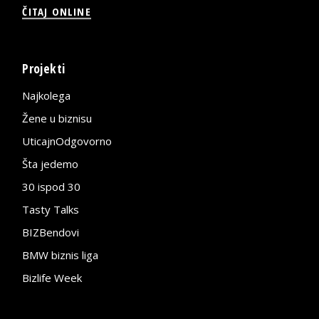
ČITAJ ONLINE
Projekti
Najkolega
Žene u biznisu
UticajnOdgovorno
Šta jedemo
30 ispod 30
Tasty Talks
BIZBendovi
BMW biznis liga
Bizlife Week