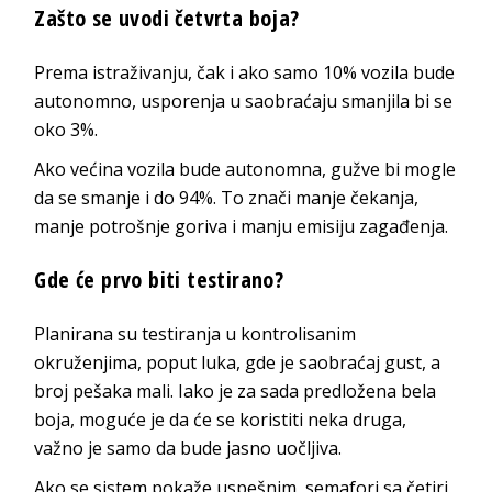
Zašto se uvodi četvrta boja?
Prema istraživanju, čak i ako samo 10% vozila bude
autonomno, usporenja u saobraćaju smanjila bi se
oko 3%.
Ako većina vozila bude autonomna, gužve bi mogle
da se smanje i do 94%. To znači manje čekanja,
manje potrošnje goriva i manju emisiju zagađenja.
Gde će prvo biti testirano?
Planirana su testiranja u kontrolisanim
okruženjima, poput luka, gde je saobraćaj gust, a
broj pešaka mali. Iako je za sada predložena bela
boja, moguće je da će se koristiti neka druga,
važno je samo da bude jasno uočljiva.
Ako se sistem pokaže uspešnim, semafori sa četiri