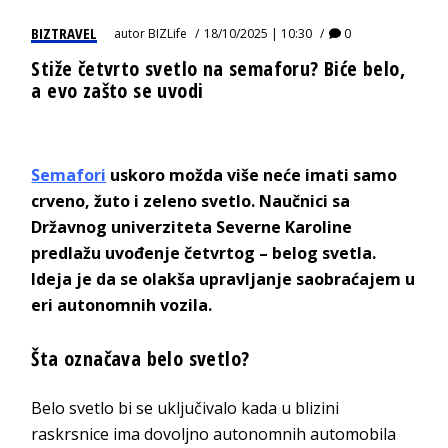
BIZTRAVEL
autor
BIZLife
18/10/2025 | 10:30
0
Stiže četvrto svetlo na semaforu? Biće belo,
a evo zašto se uvodi
Semafori
uskoro možda više neće imati samo
crveno, žuto i zeleno svetlo. Naučnici sa
Državnog univerziteta Severne Karoline
predlažu uvođenje četvrtog – belog svetla.
Ideja je da se olakša upravljanje saobraćajem u
eri autonomnih vozila.
Šta označava belo svetlo?
Belo svetlo bi se uključivalo kada u blizini
raskrsnice ima dovoljno autonomnih automobila