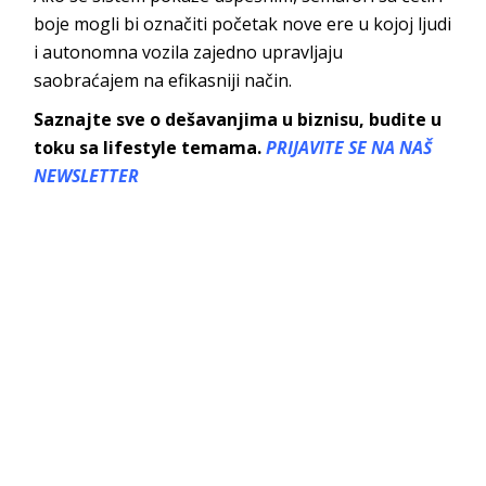
boje mogli bi označiti početak nove ere u kojoj ljudi
i autonomna vozila zajedno upravljaju
saobraćajem na efikasniji način.
Saznajte sve o dešavanjima u biznisu, budite u
toku sa lifestyle temama.
PRIJAVITE SE NA NAŠ
NEWSLETTER