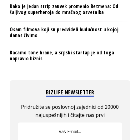
Kako je jedan strip zauvek promenio Betmena: Od
šaljivog superheroja do mračnog osvetnika
Osam filmova koji su predvideli budućnost u kojoj
danas živimo
Bacamo tone hrane, a srpski startap je od toga
napravio biznis
BIZLIFE NEWSLETTER
Pridružite se poslovnoj zajednici od 20000
najuspešnijih i čitajte nas prvi