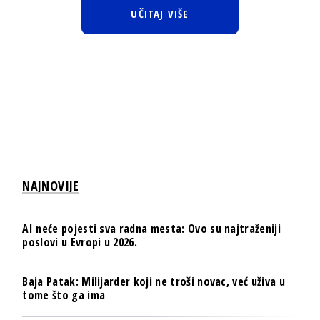
UČITAJ VIŠE
NAJNOVIJE
AI neće pojesti sva radna mesta: Ovo su najtraženiji
poslovi u Evropi u 2026.
Baja Patak: Milijarder koji ne troši novac, već uživa u
tome što ga ima