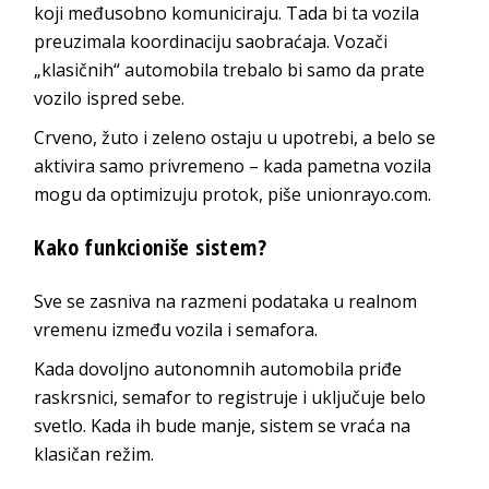
koji međusobno komuniciraju. Tada bi ta vozila
preuzimala koordinaciju saobraćaja. Vozači
„klasičnih“ automobila trebalo bi samo da prate
vozilo ispred sebe.
Crveno, žuto i zeleno ostaju u upotrebi, a belo se
aktivira samo privremeno – kada pametna vozila
mogu da optimizuju protok, piše unionrayo.com.
Kako funkcioniše sistem?
Sve se zasniva na razmeni podataka u realnom
vremenu između vozila i semafora.
Kada dovoljno autonomnih automobila priđe
raskrsnici, semafor to registruje i uključuje belo
svetlo. Kada ih bude manje, sistem se vraća na
klasičan režim.