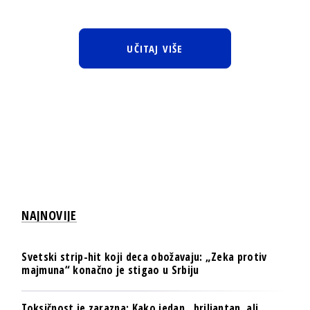
UČITAJ VIŠE
NAJNOVIJE
Svetski strip-hit koji deca obožavaju: „Zeka protiv
majmuna“ konačno je stigao u Srbiju
Toksičnost je zarazna: Kako jedan „briljantan, ali