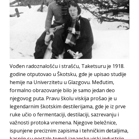
Vođen radoznalošću i strašću, Taketsuru je 1918.
godine otputovao u Škotsku, gde je upisao studije
hemije na Univerzitetu u Glazgovu. Međutim,
formalno obrazovanje bilo je samo jedan deo
njegovog puta. Pravu školu viskija prošao je u
legendarnim škotskim destilerijama, gde je iz prve
ruke učio o fermentaciji, destilaciji, sazrevanju i
važnosti protoka vremena. Njegove beležnice,
ispunjene preciznim zapisima i tehničkim detaljima,
kasnije su postale temelj japanske viski industrije.