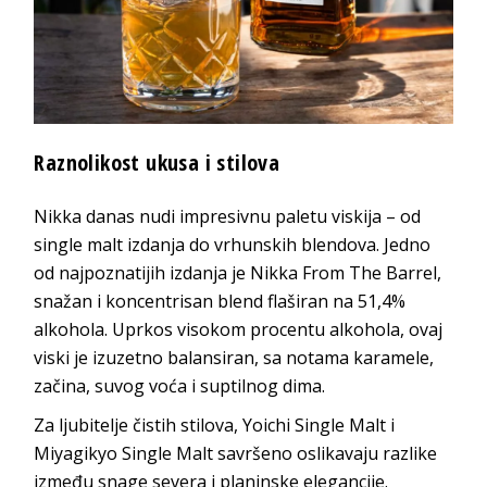
Raznolikost ukusa i stilova
Nikka danas nudi impresivnu paletu viskija – od
single malt izdanja do vrhunskih blendova. Jedno
od najpoznatijih izdanja je Nikka From The Barrel,
snažan i koncentrisan blend flaširan na 51,4%
alkohola. Uprkos visokom procentu alkohola, ovaj
viski je izuzetno balansiran, sa notama karamele,
začina, suvog voća i suptilnog dima.
Za ljubitelje čistih stilova, Yoichi Single Malt i
Miyagikyo Single Malt savršeno oslikavaju razlike
između snage severa i planinske elegancije.