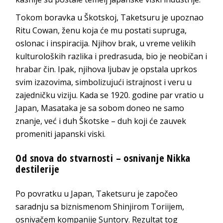
Tokom boravka u Škotskoj, Taketsuru je upoznao
Ritu Cowan, ženu koja će mu postati supruga,
oslonac i inspiracija. Njihov brak, u vreme velikih
kulturoloških razlika i predrasuda, bio je neobičan i
hrabar čin. Ipak, njihova ljubav je opstala uprkos
svim izazovima, simbolizujući istrajnost i veru u
zajedničku viziju. Kada se 1920. godine par vratio u
Japan, Masataka je sa sobom doneo ne samo
znanje, već i duh Škotske – duh koji će zauvek
promeniti japanski viski.
Od snova do stvarnosti – osnivanje Nikka
destilerije
Po povratku u Japan, Taketsuru je započeo
saradnju sa biznismenom Shinjirom Toriijem,
osnivačem kompanije Suntory. Rezultat tog