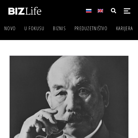
NOVO
U FOKUSU
BIZNIS
PREDUZETNIŠTVO
KARIJERA