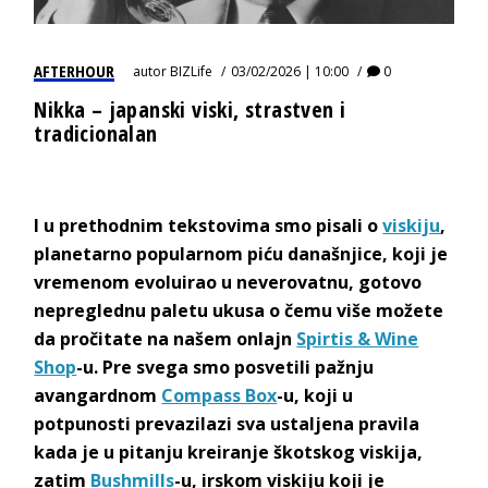
AFTERHOUR
autor
BIZLife
03/02/2026 | 10:00
0
Nikka – japanski viski, strastven i
tradicionalan
I u prethodnim tekstovima smo pisali o
viskiju
,
planetarno popularnom piću današnjice, koji je
vremenom evoluirao u neverovatnu, gotovo
nepreglednu paletu ukusa o čemu više možete
da pročitate na našem onlajn
Spirtis & Wine
Shop
-u. Pre svega smo posvetili pažnju
avangardnom
Compass Box
-u, koji u
potpunosti prevazilazi sva ustaljena pravila
kada je u pitanju kreiranje škotskog viskija,
zatim
Bushmills
-u, irskom viskiju koji je