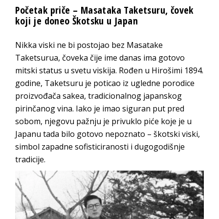
Početak priče – Masataka Taketsuru, čovek
koji je doneo Škotsku u Japan
Nikka viski ne bi postojao bez Masatake
Taketsurua, čoveka čije ime danas ima gotovo
mitski status u svetu viskija. Rođen u Hirošimi 1894.
godine, Taketsuru je poticao iz ugledne porodice
proizvođača sakea, tradicionalnog japanskog
pirinčanog vina. Iako je imao siguran put pred
sobom, njegovu pažnju je privuklo piće koje je u
Japanu tada bilo gotovo nepoznato – škotski viski,
simbol zapadne sofisticiranosti i dugogodišnje
tradicije.