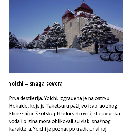
Yoichi – snaga severa
Prva destilerija, Yoichi, izgrađena je na ostrvu
Hokaido, koje je Taketsuru pažljivo izabrao zbog
klime slične škotskoj. Hladni vetrovi, čista izvorska
voda i blizina mora oblikovali su viski snažnog
karaktera. Yoichi je poznat po tradicionalnoj