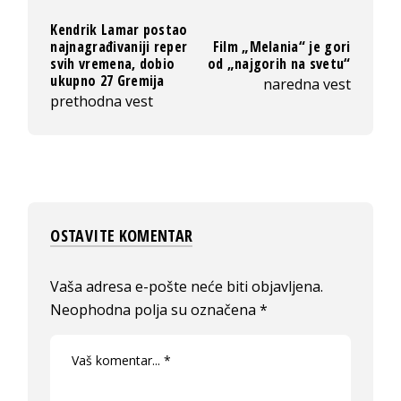
Kendrik Lamar postao
najnagrađivaniji reper
Film „Melania“ je gori
svih vremena, dobio
od „najgorih na svetu“
ukupno 27 Gremija
naredna vest
prethodna vest
OSTAVITE KOMENTAR
Vaša adresa e-pošte neće biti objavljena.
Neophodna polja su označena
*