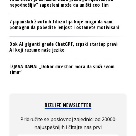
nepodnošljiv“ zaposleni može da uništi ceo tim
7 japanskih životnih filozofija koje mogu da vam
pomognu da pobedite lenjost i ostanete motivisani
Dok AI giganti grade ChatGPT, srpski startap pravi
AI koji razume naše jezike
IZJAVA DANA: „Dobar direktor mora da služi svom
timu“
BIZLIFE NEWSLETTER
Pridružite se poslovnoj zajednici od 20000
najuspešnijih i čitajte nas prvi