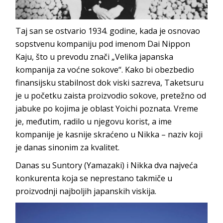
Taj san se ostvario 1934. godine, kada je osnovao
sopstvenu kompaniju pod imenom Dai Nippon
Kaju, što u prevodu znači „Velika japanska
kompanija za voćne sokove“. Kako bi obezbedio
finansijsku stabilnost dok viski sazreva, Taketsuru
je u početku zaista proizvodio sokove, pretežno od
jabuke po kojima je oblast Yoichi poznata. Vreme
je, međutim, radilo u njegovu korist, a ime
kompanije je kasnije skraćeno u Nikka – naziv koji
je danas sinonim za kvalitet.
Danas su Suntory (Yamazaki) i Nikka dva najveća
konkurenta koja se neprestano takmiče u
proizvodnji najboljih japanskih viskija.