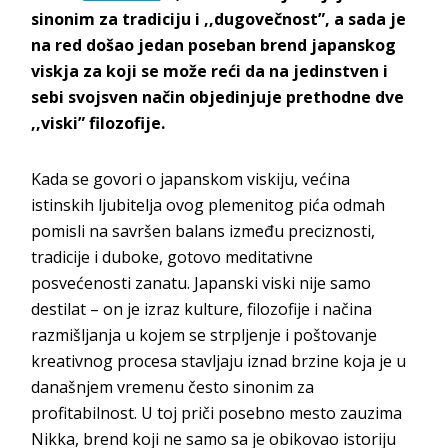
sinonim za tradiciju i ,,dugovečnost”, a sada je
na red došao jedan poseban brend japanskog
viskja za koji se može reći da na jedinstven i
sebi svojsven način objedinjuje prethodne dve
,,viski” filozofije.
Kada se govori o japanskom viskiju, većina
istinskih ljubitelja ovog plemenitog pića odmah
pomisli na savršen balans između preciznosti,
tradicije i duboke, gotovo meditativne
posvećenosti zanatu. Japanski viski nije samo
destilat – on je izraz kulture, filozofije i načina
razmišljanja u kojem se strpljenje i poštovanje
kreativnog procesa stavljaju iznad brzine koja je u
današnjem vremenu često sinonim za
profitabilnost. U toj priči posebno mesto zauzima
Nikka, brend koji ne samo sa je obikovao istoriju