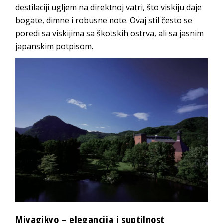
destilaciji ugljem na direktnoj vatri, što viskiju daje
bogate, dimne i robusne note. Ovaj stil često se
poredi sa viskijima sa škotskih ostrva, ali sa jasnim
japanskim potpisom.
Miyagikyo – elegancija i suptilnost