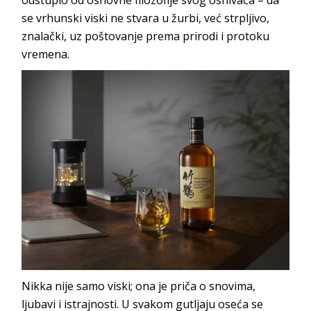
se vrhunski viski ne stvara u žurbi, već strpljivo,
znalački, uz poštovanje prema prirodi i protoku
vremena.
Nikka nije samo viski; ona je priča o snovima,
ljubavi i istrajnosti. U svakom gutljaju oseća se