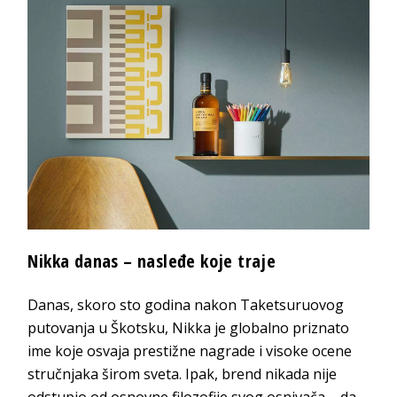
Nikka danas – nasleđe koje traje
Danas, skoro sto godina nakon Taketsuruovog
putovanja u Škotsku, Nikka je globalno priznato
ime koje osvaja prestižne nagrade i visoke ocene
stručnjaka širom sveta. Ipak, brend nikada nije
odstupio od osnovne filozofije svog osnivača – da