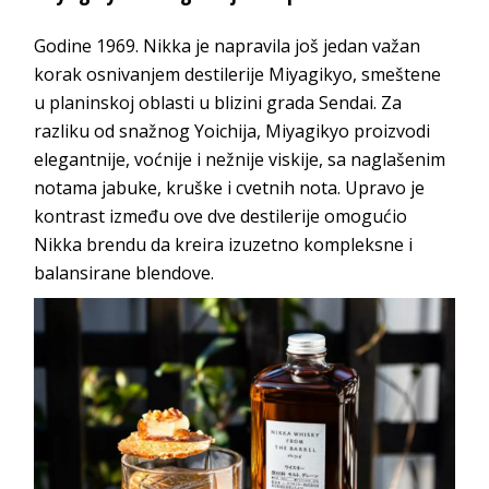
Godine 1969. Nikka je napravila još jedan važan
korak osnivanjem destilerije Miyagikyo, smeštene
u planinskoj oblasti u blizini grada Sendai. Za
razliku od snažnog Yoichija, Miyagikyo proizvodi
elegantnije, voćnije i nežnije viskije, sa naglašenim
notama jabuke, kruške i cvetnih nota. Upravo je
kontrast između ove dve destilerije omogućio
Nikka brendu da kreira izuzetno kompleksne i
balansirane blendove.