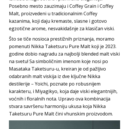
Posebno mesto zauzimaju i Coffey Grain i Coffey
Malt, proizvedeni u tradicionalnim Coffey
kazanima, koji daju kremaste, slasne i gotovo
egzotične arome, nesvakidašnje za klasičan viski.
Što se tiče nosioca prestižnih priznanja, moramo
pomenuti Nikka Taketsuru Pure Malt koji je 2023.
godine dobio nagradu za najbolji blended malt viski
na svetu! Sa simboličnim imenom koje nosi po
Masataka Taketsuru-u, kreiran je od pažljivo
odabranih malt viskija iz dve ključne Nikka
destilerije – Yoichi, poznate po robusnijem
karakteru, i Miyagikyo, koja daje viski elegantnijih,
voćnih i floralnih nota. Upravo ova kombinacija
stvara savršenu harmoniju ukusa koja Nikka
Taketsuru Pure Malt čini vhunskim proizvodom.