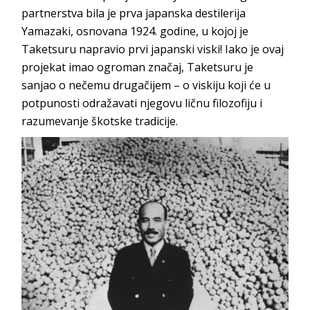
partnerstva bila je prva japanska destilerija
Yamazaki, osnovana 1924. godine, u kojoj je
Taketsuru napravio prvi japanski viski! Iako je ovaj
projekat imao ogroman značaj, Taketsuru je
sanjao o nečemu drugačijem – o viskiju koji će u
potpunosti odražavati njegovu ličnu filozofiju i
razumevanje škotske tradicije.