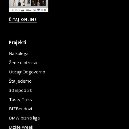
ČITAJ ONLINE
Projekti
Najkolega
Žene u biznisu
UticajnOdgovorno
Šta jedemo
30 ispod 30
Tasty Talks
BIZBendovi
BMW biznis liga
Bizlife Week