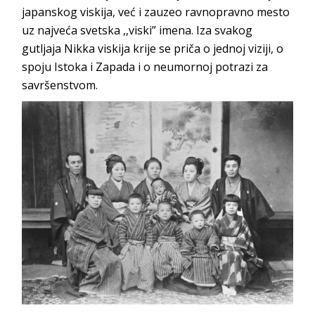
japanskog viskija, već i zauzeo ravnopravno mesto
uz najveća svetska ,,viski” imena. Iza svakog
gutljaja Nikka viskija krije se priča o jednoj viziji, o
spoju Istoka i Zapada i o neumornoj potrazi za
savršenstvom.