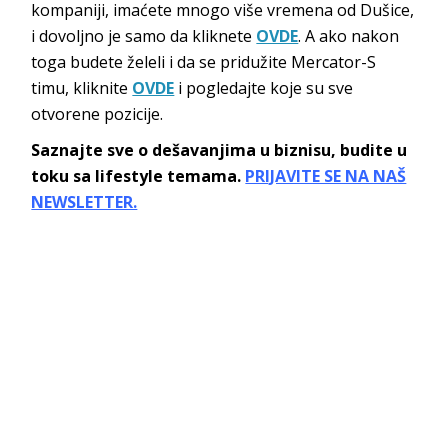
kompaniji, imaćete mnogo više vremena od Dušice,
i dovoljno je samo da kliknete
OVDE
. A ako nakon
toga budete želeli i da se pridužite Mercator-S
timu, kliknite
OVDE
i pogledajte koje su sve
otvorene pozicije.
Saznajte sve o dešavanjima u biznisu, budite u
toku sa lifestyle temama.
PRIJAVITE SE NA NAŠ
NEWSLETTER.