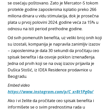
se osećaju poštovano. Zato je Mercator-S tokom
protekle godine zaposlenima isplatio preko 266
miliona dinara u vidu stimulacija, dok je prosečna
plata u prvoj polovini 2024. godine veća za 15% u
odnosu na isti period prethodne godine.
Od svih pomenutih benefita, uz veliki broj onih koji
su izostali, kompanija je napravila zanimljiv izazov
– zaposlenima je dala 30 sekundi da pročitaju ceo
spisak benefita i da osvoje poklon iznenađenja.
Jedna od prvih koji se na ovaj izazov prijavila je
Dušica Stošić, iz IDEA Residence prodavnice u
Beogradu.
Embed video
https://www.instagram.com/p/C_xr8t1Pg0o/
Ako i vi želite da pročitate ceo spisak benefita i
informišete se o svim prednostima rada u