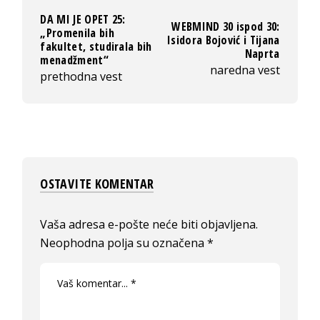
DA MI JE OPET 25:
WEBMIND 30 ispod 30:
„Promenila bih
Isidora Bojović i Tijana
fakultet, studirala bih
Naprta
menadžment“
naredna vest
prethodna vest
OSTAVITE KOMENTAR
Vaša adresa e-pošte neće biti objavljena.
Neophodna polja su označena
*