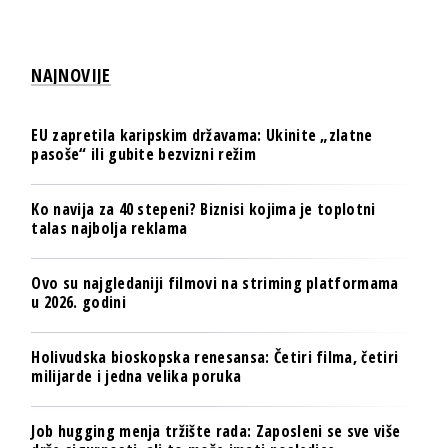
NAJNOVIJE
EU zapretila karipskim državama: Ukinite „zlatne
pasoše“ ili gubite bezvizni režim
Ko navija za 40 stepeni? Biznisi kojima je toplotni
talas najbolja reklama
Ovo su najgledaniji filmovi na striming platformama
u 2026. godini
Holivudska bioskopska renesansa: Četiri filma, četiri
milijarde i jedna velika poruka
Job hugging menja tržište rada: Zaposleni se sve više