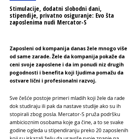
Stimulacije, dodatni slobodni dani,
stipendije, privatno osiguranje: Evo šta
zaposlenima nudi Mercator-S
Zaposleni od kompanija danas žele mnogo više
od same zarade. Žele da kompanija pokaže da
ceni svoje zaposlene i da im ponudi niz drugih
pogodnosti i benefita koji ljudima pomažu da
ostvare lični i profesionalni razvoj.
Sve češće postoje primeri mladih koji žele da rade
dok studiraju ili pak da nastave studije ako su ih
stopirali zbog posla. Mercator-S pruža podršku
ambicioznim osobama koje ga čine, a to se svake
godine ogleda u stipendiranju preko 20 zaposlenih
koji su iskazali želju da usavrše svoje znanje na