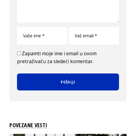
Zapamti moje ime i email u ovom
pretraživaču za sledeći komentar.
POVEZANE VESTI