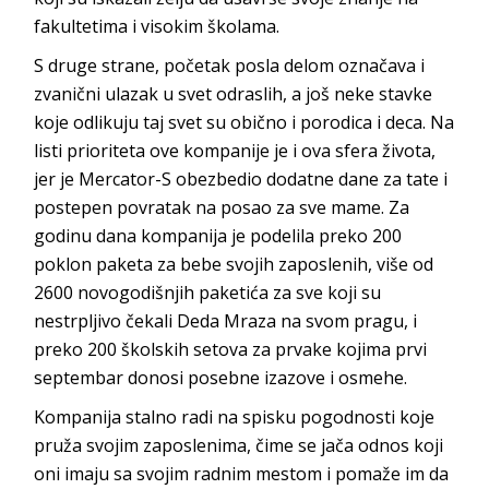
fakultetima i visokim školama.
S druge strane, početak posla delom označava i
zvanični ulazak u svet odraslih, a još neke stavke
koje odlikuju taj svet su obično i porodica i deca. Na
listi prioriteta ove kompanije je i ova sfera života,
jer je Mercator-S obezbedio dodatne dane za tate i
postepen povratak na posao za sve mame. Za
godinu dana kompanija je podelila preko 200
poklon paketa za bebe svojih zaposlenih, više od
2600 novogodišnjih paketića za sve koji su
nestrpljivo čekali Deda Mraza na svom pragu, i
preko 200 školskih setova za prvake kojima prvi
septembar donosi posebne izazove i osmehe.
Kompanija stalno radi na spisku pogodnosti koje
pruža svojim zaposlenima, čime se jača odnos koji
oni imaju sa svojim radnim mestom i pomaže im da