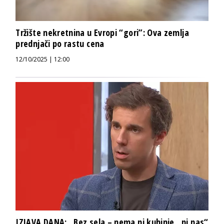
Tržište nekretnina u Evropi “gori”: Ova zemlja
prednjači po rastu cena
12/10/2025 | 12:00
IZJAVA DANA: „Bez sela – nema ni kuhinje…ni nas“