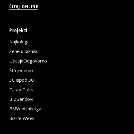
ČITAJ ONLINE
Projekti
Najkolega
Žene u biznisu
UticajnOdgovorno
Šta jedemo
30 ispod 30
Tasty Talks
BIZBendovi
BMW biznis liga
Bizlife Week