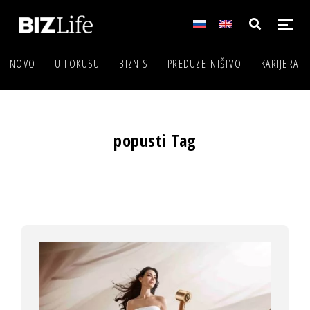
NOVO
U FOKUSU
BIZNIS
PREDUZETNIŠTVO
KARIJERA
popusti Tag