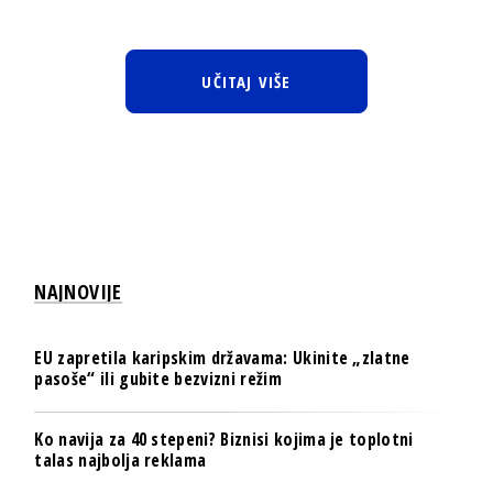
UČITAJ VIŠE
NAJNOVIJE
EU zapretila karipskim državama: Ukinite „zlatne
pasoše“ ili gubite bezvizni režim
Ko navija za 40 stepeni? Biznisi kojima je toplotni
talas najbolja reklama