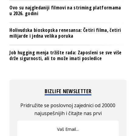
Ovo su najgledaniji filmovi na striming platformama
u 2026. godini
Holivudska bioskopska renesansa: Četiri filma, četiri
milijarde i jedna velika poruka
Job hugging menja tržište rada: Zaposleni se sve više
drže sigurnosti, ali to može imati posledice
BIZLIFE NEWSLETTER
Pridružite se poslovnoj zajednici od 20000
najuspešnijih i čitajte nas prvi