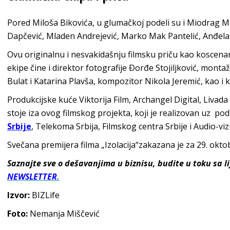
Pored Miloša Bikovića, u glumačkoj podeli su i Miodrag Mik
Dapčević, Mladen Andrejević, Marko Mak Pantelić, Anđela 
Ovu originalnu i nesvakidašnju filmsku priču kao koscenari
ekipe čine i direktor fotografije Ðorđe Stojiljković, mont
Bulat i Katarina Plavša, kompozitor Nikola Jeremić, kao i 
Produkcijske kuće Viktorija Film, Archangel Digital, Livad
stoje iza ovog filmskog projekta, koji je realizovan uz po
Srbije
, Telekoma Srbija, Filmskog centra Srbije i Audio-v
Svečana premijera filma „Izolacija“zakazana je za 29. oktoba
Saznajte sve o dešavanjima u biznisu, budite u toku sa 
NEWSLETTER
.
Izvor:
BIZLife
Foto:
Nemanja Miščević