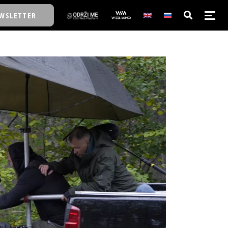
WSLETTER
E/SCHOOL
E/SCHOOL
A
A