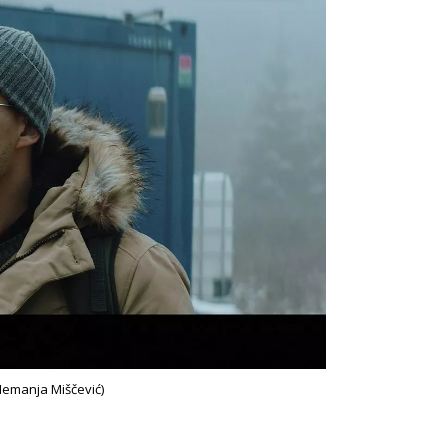
: Nemanja Miščević)