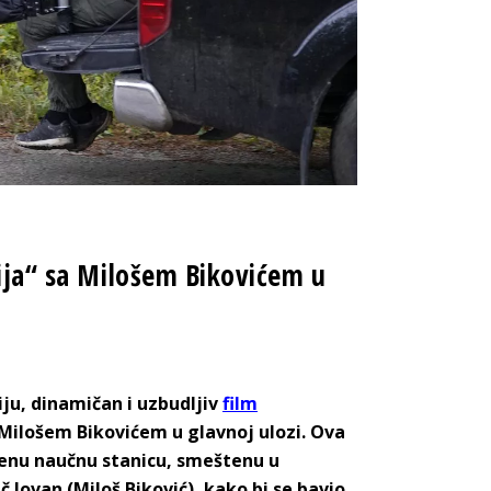
cija“ sa Milošem Bikovićem u
ju, dinamičan i uzbudljiv
film
a Milošem Bikovićem u glavnoj ulozi. Ova
ačenu naučnu stanicu, smeštenu u
Jovan (Miloš Biković), kako bi se bavio