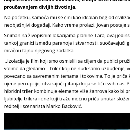
proučavanjem divljih životinja.
Na početku, samoća mu se čini kao idealan beg od civilizac
neobjašnjivi događaji.
Kako vreme prolazi, Jovan postaje s
Sniman na živopisnim lokacijama planine Tara, ovaj jedins
tankoj granici između paranoje i stvarnosti, suočavajući g
mračnu tajnu njegovog zadatka.
„
Izolacija je film koji smo osmislili sa ciljem da publici pr
volimo da gledamo – triler koji ne nudi samo uzbuđenje, ve
povezano sa savremenim temama i tokovima. To je priča ko
njene percepcije, otvarajući pitanja koja se tiču svih nas.
hibridni triler kombinuje elemente više žanrova kako bi pr
ljubitelje trilera i one koji traže moćnu priču unutar slož
reditelj i scenarista Marko Backović.