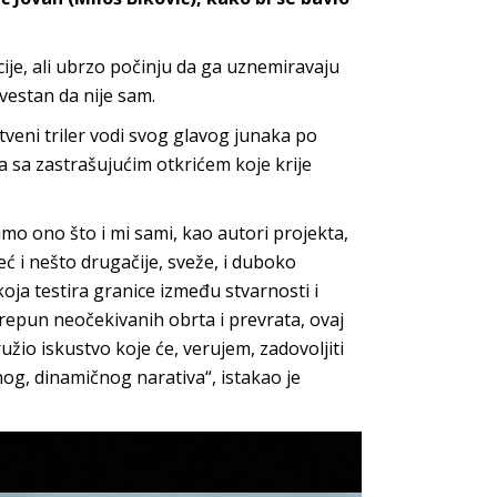
ije, ali ubrzo počinju da ga uznemiravaju
vestan da nije sam.
tveni triler vodi svog glavog junaka po
a sa zastrašujućim otkrićem koje krije
užimo ono što i mi sami, kao autori projekta,
ć i nešto drugačije, sveže, i duboko
ja testira granice između stvarnosti i
 Prepun neočekivanih obrta i prevrata, ovaj
užio iskustvo koje će, verujem, zadovoljiti
enog, dinamičnog narativa“, istakao je