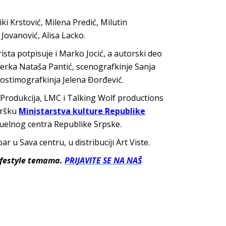
i Krstović, Milena Predić, Milutin
Jovanović, Alisa Lacko.
sta potpisuje i Marko Jocić, a autorski deo
ažerka Nataša Pantić, scenografkinje Sanja
kostimografkinja Jelena Đorđević.
a Produkcija, LMC i Talking Wolf productions
dršku
Ministarstva kulture Republike
izuelnog centra Republike Srpske.
r u Sava centru, u distribuciji Art Viste.
lifestyle temama.
PRIJAVITE SE NA NAŠ