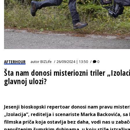
AFTERHOUR
autor
BIZLife
26/09/2024 | 13:50
0
Šta nam donosi misteriozni triler „Izola
glavnoj ulozi?
Jesenji bioskopski repertoar donosi nam pravu misteri
„Izolacija“, reditelja i scenariste Marka Backovića, s
filmska priča koja ostavlja bez daha, vodi nas u zab
napuštenim šumskim dubinama, u koju stiže istraživač 