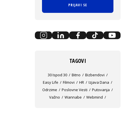
PRIJAVI SE
TAGOVI
30 Ispod 30
Bitno
Bizbendovi
Easy Life
Filmovi
HR
Izjava Dana
Odrzime
Poslovne Vesti
Putovanja
Važno
Wannabe
Webmind