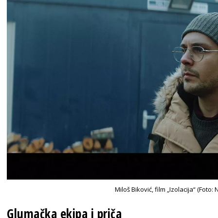
Miloš Biković, film „Izolacija“ (Foto
Glumačka ekipa i priča