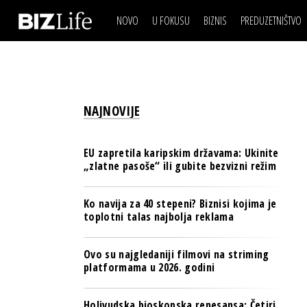
NOVO
U FOKUSU
BIZNIS
PREDUZETNIŠTVO
IZJAVA DANA
BIZNIS SCENA
VIDEO
REAL ESTATE
IZJAVA DANA
BIZNIS SCENA
BREND I KOMUNIKACI
VIDEO
REAL ESTATE
ESG & ENERGY
NAJNOVIJE
BREND I KOMUNIKACI
BANKE
ESG & ENERGY
OSIGURANJE
EU zapretila karipskim državama: Ukinite
BANKE
„zlatne pasoše“ ili gubite bezvizni režim
TECH I AI
OSIGURANJE
BIZNIS & SPORT
Ko navija za 40 stepeni? Biznisi kojima je
TECH I AI
toplotni talas najbolja reklama
PULS REGIONA
BIZNIS & SPORT
NOVO NA RAFU
Ovo su najgledaniji filmovi na striming
PULS REGIONA
platformama u 2026. godini
NOVO NA RAFU
Holivudska bioskopska renesansa: Četiri