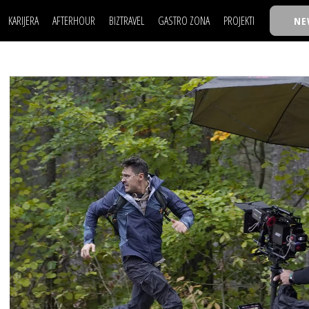
KARIJERA
AFTERHOUR
BIZTRAVEL
GASTRO ZONA
PROJEKTI
NE
POSAO
FILM I SCENA
NAJKOLEGA
LJUDI (HR)
KNJIGE
TASTY TALKS
POSAO
FILM I SCENA
NAJKOLEGA
JE
MOJ UGAO
AUTO SVET
30 ISPOD 30
LJUDI (HR)
KNJIGE
TASTY TALKS
USAVRŠAVANJE
STIL
BACK TO OFFIC
JE
MOJ UGAO
AUTO SVET
30 ISPOD 30
KNOW-HOW
WELLBEING
BIZBENDOVI
USAVRŠAVANJE
STIL
BACK TO OFFIC
BIZKOLEGIJUM
KNOW-HOW
WELLBEING
BIZBENDOVI
BMW BIZNIS LIG
BIZKOLEGIJUM
BIZLIFE WEEK
BMW BIZNIS LIG
IZJAVA GODINE
BIZLIFE WEEK
IZJAVA GODINE