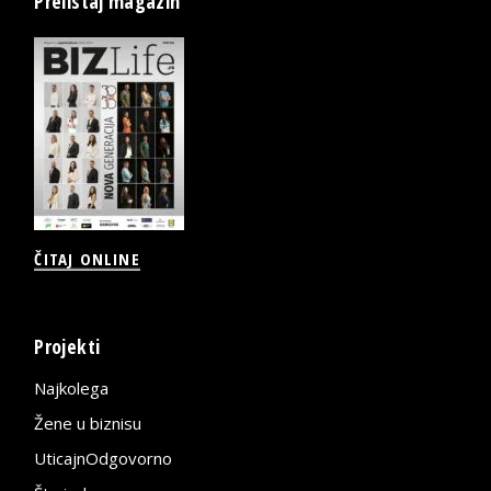
Prelistaj magazin
ČITAJ ONLINE
Projekti
Najkolega
Žene u biznisu
UticajnOdgovorno