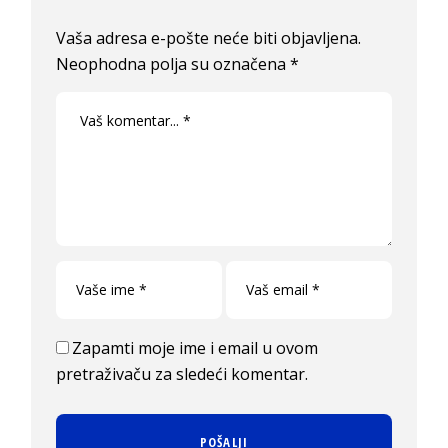
Vaša adresa e-pošte neće biti objavljena.
Neophodna polja su označena
*
Zapamti moje ime i email u ovom
pretraživaču za sledeći komentar.