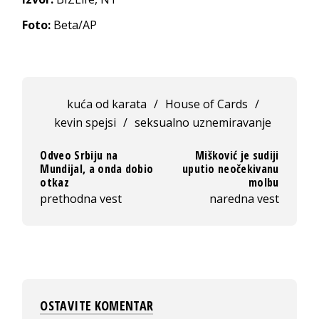
Foto:
Beta/AP
kuća od karata
/
House of Cards
/
kevin spejsi
/
seksualno uznemiravanje
Odveo Srbiju na
Mišković je sudiji
Mundijal, a onda dobio
uputio neočekivanu
otkaz
molbu
prethodna vest
naredna vest
OSTAVITE KOMENTAR