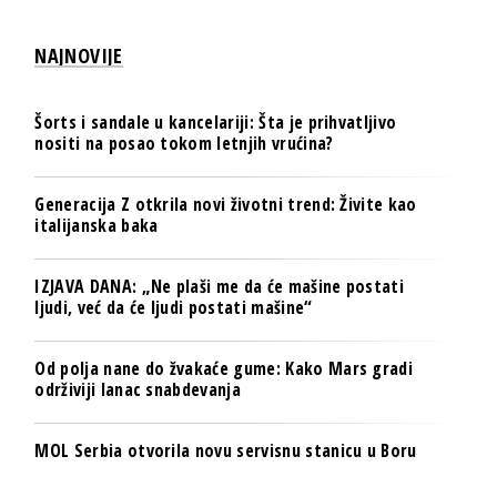
NAJNOVIJE
Šorts i sandale u kancelariji: Šta je prihvatljivo
nositi na posao tokom letnjih vrućina?
Generacija Z otkrila novi životni trend: Živite kao
italijanska baka
IZJAVA DANA: „Ne plaši me da će mašine postati
ljudi, već da će ljudi postati mašine“
Od polja nane do žvakaće gume: Kako Mars gradi
održiviji lanac snabdevanja
MOL Serbia otvorila novu servisnu stanicu u Boru