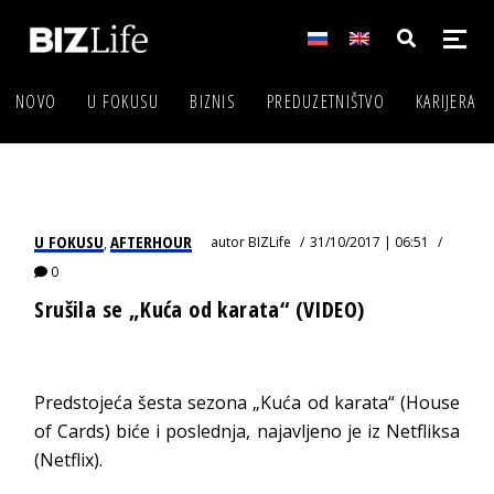
NOVO
U FOKUSU
BIZNIS
PREDUZETNIŠTVO
KARIJERA
U FOKUSU
AFTERHOUR
autor
BIZLife
31/10/2017 | 06:51
,
0
Srušila se „Kuća od karata“ (VIDEO)
Predstojeća šesta sezona „Kuća od karata“ (House
of Cards) biće i poslednja, najavljeno je iz Netfliksa
(Netflix).