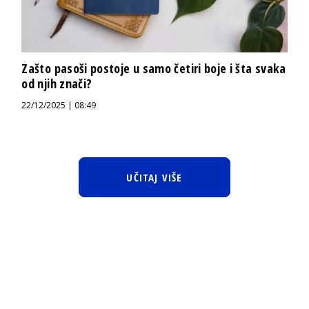
Zašto pasoši postoje u samo četiri boje i šta svaka
od njih znači?
22/12/2025 | 08:49
UČITAJ VIŠE