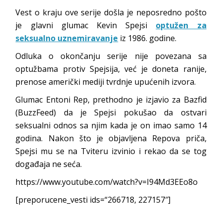
Vest o kraju ove serije došla je neposredno pošto
je glavni glumac Kevin Spejsi
optužen za
seksualno uznemiravanje
iz 1986. godine.
Odluka o okončanju serije nije povezana sa
optužbama protiv Spejsija, već je doneta ranije,
prenose američki mediji tvrdnje upućenih izvora.
Glumac Entoni Rep, prethodno je izjavio za Bazfid
(BuzzFeed) da je Spejsi pokušao da ostvari
seksualni odnos sa njim kada je on imao samo 14
godina. Nakon što je objavljena Repova priča,
Spejsi mu se na Tviteru izvinio i rekao da se tog
događaja ne seća.
https://www.youtube.com/watch?v=I94Md3EEo8o
[preporucene_vesti ids=“266718, 227157″]