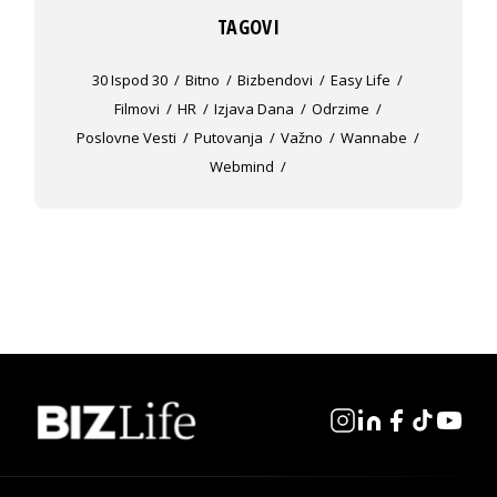
TAGOVI
30 Ispod 30
Bitno
Bizbendovi
Easy Life
Filmovi
HR
Izjava Dana
Odrzime
Poslovne Vesti
Putovanja
Važno
Wannabe
Webmind