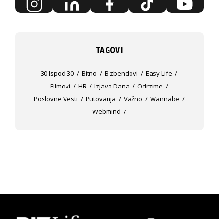
TAGOVI
30 Ispod 30
Bitno
Bizbendovi
Easy Life
Filmovi
HR
Izjava Dana
Odrzime
Poslovne Vesti
Putovanja
Važno
Wannabe
Webmind