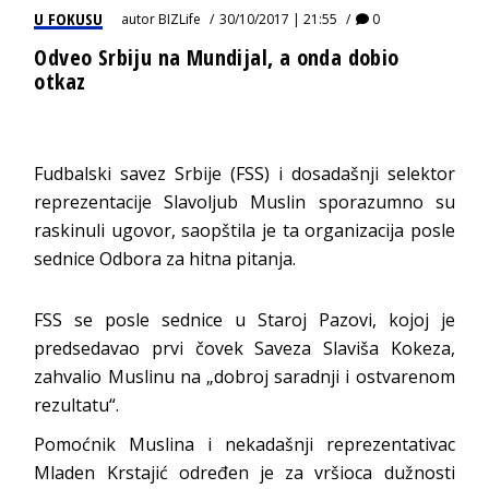
U FOKUSU
autor
BIZLife
30/10/2017 | 21:55
0
Odveo Srbiju na Mundijal, a onda dobio
otkaz
Fudbalski savez Srbije (FSS) i dosadašnji selektor
reprezentacije Slavoljub Muslin sporazumno su
raskinuli ugovor, saopštila je ta organizacija posle
sednice Odbora za hitna pitanja.
FSS se posle sednice u Staroj Pazovi, kojoj je
predsedavao prvi čovek Saveza Slaviša Kokeza,
zahvalio Muslinu na „dobroj saradnji i ostvarenom
rezultatu“.
Pomoćnik Muslina i nekadašnji reprezentativac
Mladen Krstajić određen je za vršioca dužnosti