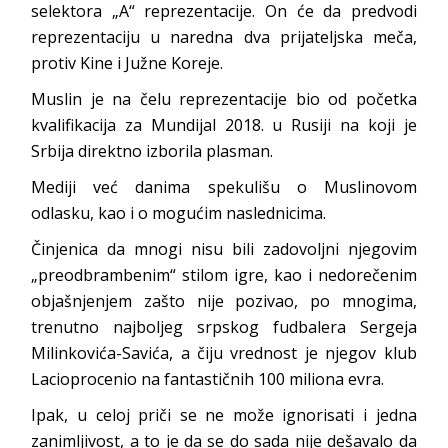
selektora „A“ reprezentacije. On će da predvodi
reprezentaciju u naredna dva prijateljska meča,
protiv Kine i Južne Koreje.
Muslin je na čelu reprezentacije bio od početka
kvalifikacija za Mundijal 2018. u Rusiji na koji je
Srbija direktno izborila plasman.
Mediji već danima spekulišu o Muslinovom
odlasku, kao i o mogućim naslednicima.
Činjenica da mnogi nisu bili zadovoljni njegovim
„preodbrambenim“ stilom igre, kao i nedorečenim
objašnjenjem zašto nije pozivao, po mnogima,
trenutno najboljeg srpskog fudbalera Sergeja
Milinkovića-Savića, a čiju vrednost je njegov klub
Lacioprocenio na fantastičnih 100 miliona evra.
Ipak, u celoj priči se ne može ignorisati i jedna
zanimljivost, a to je da se do sada nije dešavalo da