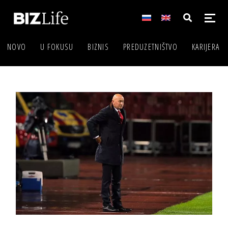
NOVO
U FOKUSU
BIZNIS
PREDUZETNIŠTVO
KARIJERA