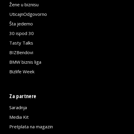
Žene u biznisu
UticajnOdgovorno
Šta jedemo
30 ispod 30
Tasty Talks
BIZBendovi
BMW biznis liga
Bizlife Week
Za partnere
Saradnja
Media Kit
Pretplata na magazin