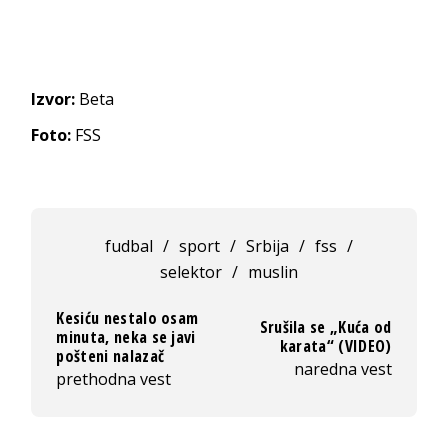
Izvor:
Beta
Foto:
FSS
fudbal
/
sport
/
Srbija
/
fss
/
selektor
/
muslin
Kesiću nestalo osam
Srušila se „Kuća od
minuta, neka se javi
karata“ (VIDEO)
pošteni nalazač
naredna vest
prethodna vest