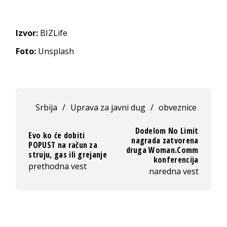
Izvor:
BIZLife
Foto:
Unsplash
Srbija
/
Uprava za javni dug
/
obveznice
Dodelom No Limit
Evo ko će dobiti
nagrada zatvorena
POPUST na račun za
druga Woman.Comm
struju, gas ili grejanje
konferencija
prethodna vest
naredna vest