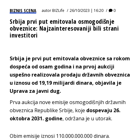
BIZNIS SCENA
autor
BIZLife
26/10/2023 | 16:20
0
Srbija prvi put emitovala osmogodišnje
obveznice: Najzainteresovaniji bili strani
investitori
Srbija je prvi put emitovala obveznice sa rokom
dospeća od osam godina i na prvoj aukciji
uspešno realizovala prodaju državnih obveznica
u iznosu od 19,19 milijardi dinara, objavila je
Uprava za javni dug.
Prva
aukcija
nove emisije osmogodišnjih državnih
obveznica Republike Srbije, koje
dospevaju 26.
oktobra 2031. godine
, održana je u utorak.
Obim emisije iznosi 110.000.000.000 dinara.