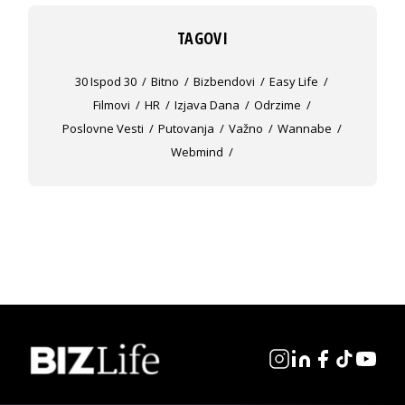
TAGOVI
30 Ispod 30
Bitno
Bizbendovi
Easy Life
Filmovi
HR
Izjava Dana
Odrzime
Poslovne Vesti
Putovanja
Važno
Wannabe
Webmind