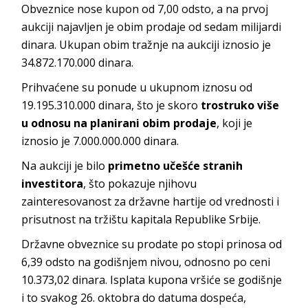
Obveznice nose kupon od 7,00 odsto, a na prvoj
aukciji najavljen je obim prodaje od sedam milijardi
dinara. Ukupan obim tražnje na aukciji iznosio je
34.872.170.000 dinara.
Prihvaćene su ponude u ukupnom iznosu od
19.195.310.000 dinara, što je skoro
trostruko više
u odnosu na planirani obim prodaje
, koji je
iznosio je 7.000.000.000 dinara.
Na aukciji je bilo
primetno učešće stranih
investitora
, što pokazuje njihovu
zainteresovanost za državne hartije od vrednosti i
prisutnost na tržištu kapitala Republike Srbije.
Državne obveznice su prodate po stopi prinosa od
6,39 odsto na godišnjem nivou, odnosno po ceni
10.373,02 dinara. Isplata kupona vršiće se godišnje
i to svakog 26. oktobra do datuma dospeća,