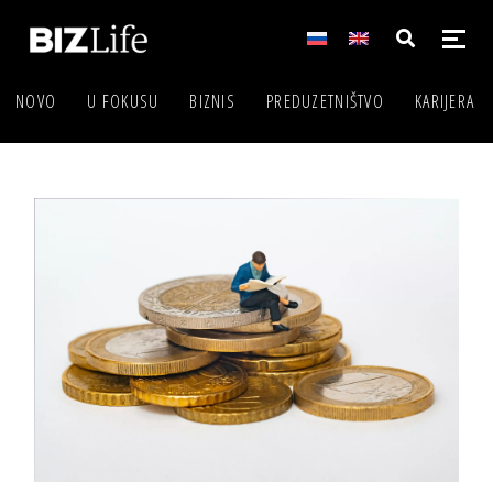
NOVO
U FOKUSU
BIZNIS
PREDUZETNIŠTVO
KARIJERA