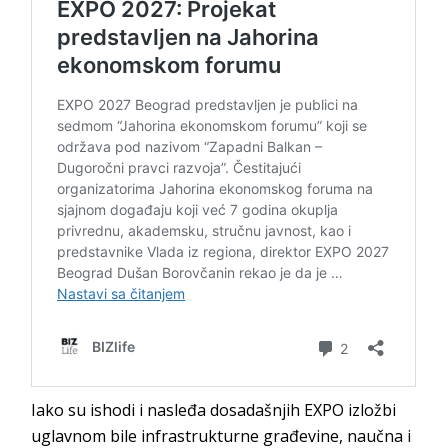
Iako su ishodi i nasleđa dosadašnjih EXPO izložbi
uglavnom bile infrastrukturne građevine, naučna i