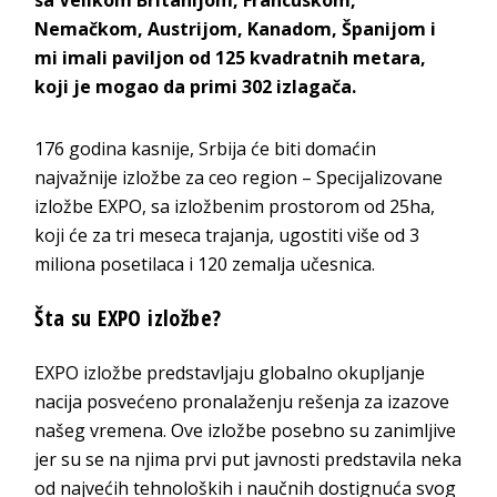
sa Velikom Britanijom, Francuskom,
Nemačkom, Austrijom, Kanadom, Španijom i
mi imali paviljon od 125 kvadratnih metara,
koji je mogao da primi 302 izlagača.
176 godina kasnije, Srbija će biti domaćin
najvažnije izložbe za ceo region – Specijalizovane
izložbe EXPO, sa izložbenim prostorom od 25ha,
koji će za tri meseca trajanja, ugostiti više od 3
miliona posetilaca i 120 zemalja učesnica.
Šta su EXPO izložbe?
EXPO izložbe predstavljaju globalno okupljanje
nacija posvećeno pronalaženju rešenja za izazove
našeg vremena. Ove izložbe posebno su zanimljive
jer su se na njima prvi put javnosti predstavila neka
od najvećih tehnoloških i naučnih dostignuća svog