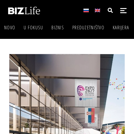
NOVO
U FOKUSU
BIZNIS
PREDUZETNIŠTVO
KARIJERA