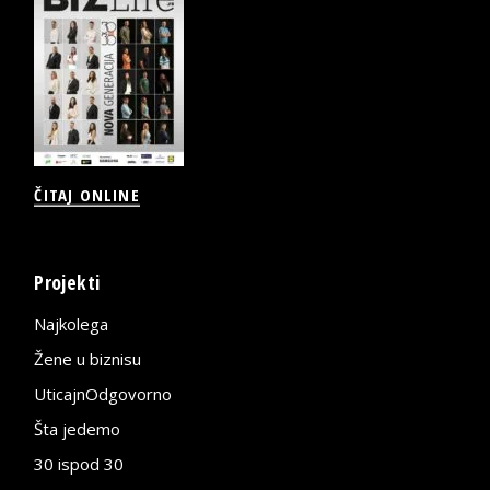
ČITAJ ONLINE
Projekti
Najkolega
Žene u biznisu
UticajnOdgovorno
Šta jedemo
30 ispod 30