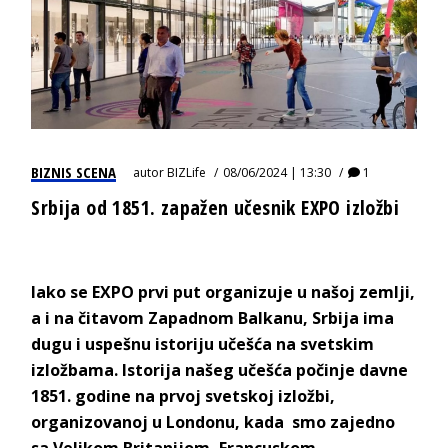
BIZNIS SCENA
autor
BIZLife
08/06/2024 | 13:30
1
Srbija od 1851. zapažen učesnik EXPO izložbi
Iako se EXPO prvi put organizuje u našoj zemlji,
a i na čitavom Zapadnom Balkanu, Srbija ima
dugu i uspešnu istoriju učešća na svetskim
izložbama. Istorija našeg učešća počinje davne
1851. godine na prvoj svetskoj izložbi,
organizovanoj u Londonu, kada smo zajedno