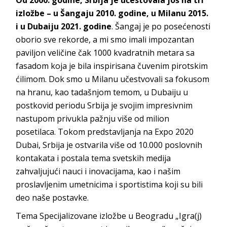
Od 2000. godine, Srbija je učestovala još na tri
izložbe – u Šangaju 2010. godine, u Milanu 2015.
i u Dubaiju 2021. godine
. Šangaj je po posećenosti
oborio sve rekorde, a mi smo imali impozantan
paviljon veličine čak 1000 kvadratnih metara sa
fasadom koja je bila inspirisana čuvenim pirotskim
ćilimom. Dok smo u Milanu učestvovali sa fokusom
na hranu, kao tadašnjom temom, u Dubaiju u
postkovid periodu Srbija je svojim impresivnim
nastupom privukla pažnju više od milion
posetilaca. Tokom predstavljanja na Expo 2020
Dubai, Srbija je ostvarila više od 10.000 poslovnih
kontakata i postala tema svetskih medija
zahvaljujući nauci i inovacijama, kao i našim
proslavljenim umetnicima i sportistima koji su bili
deo naše postavke.
Tema Specijalizovane izložbe u Beogradu „Igra(j)