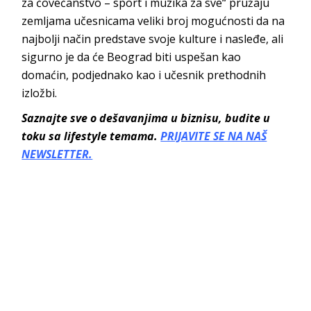
za čovečanstvo – sport i muzika za sve“ pružaju
zemljama učesnicama veliki broj mogućnosti da na
najbolji način predstave svoje kulture i nasleđe, ali
sigurno je da će Beograd biti uspešan kao
domaćin, podjednako kao i učesnik prethodnih
izložbi.
Saznajte sve o dešavanjima u biznisu, budite u
toku sa lifestyle temama.
PRIJAVITE SE NA NAŠ
NEWSLETTER.