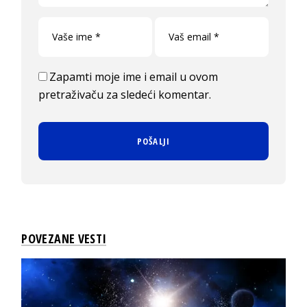
Zapamti moje ime i email u ovom
pretraživaču za sledeći komentar.
POVEZANE VESTI