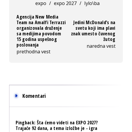
expo
/
expo 2027
/
Iylo\ba
Agencija New Media
Team na Amalfi Terrazzi
Jedini McDonald’s na
organizovala druženje
svetu koji ima plavi
sa medijima povodom
znak umesto čuvenog
15 godina uspešnog
žutog
poslovanja
naredna vest
prethodna vest
Komentari
Pingback:
Šta ćemo videti na EXPO 2027?
Trajaće 92 dana, a tema izložbe je - igra