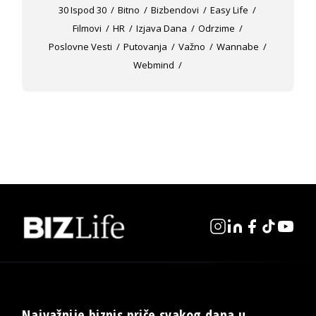
30 Ispod 30
Bitno
Bizbendovi
Easy Life
Filmovi
HR
Izjava Dana
Odrzime
Poslovne Vesti
Putovanja
Važno
Wannabe
Webmind
Najvažnije biznis priče svakog dana u