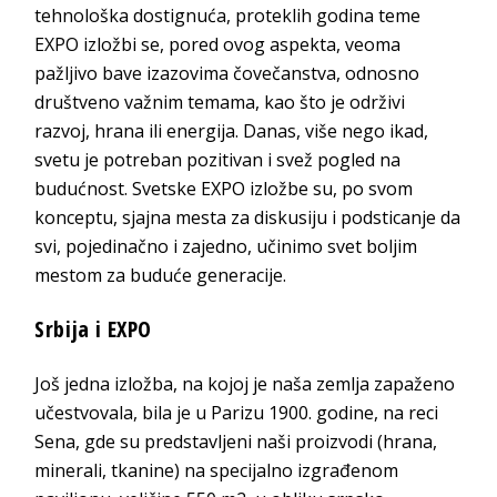
tehnološka dostignuća, proteklih godina teme
EXPO izložbi se, pored ovog aspekta, veoma
pažljivo bave izazovima čovečanstva, odnosno
društveno važnim temama, kao što je održivi
razvoj, hrana ili energija. Danas, više nego ikad,
svetu je potreban pozitivan i svež pogled na
budućnost. Svetske EXPO izložbe su, po svom
konceptu, sjajna mesta za diskusiju i podsticanje da
svi, pojedinačno i zajedno, učinimo svet boljim
mestom za buduće generacije.
Srbija i EXPO
Još jedna izložba, na kojoj je naša zemlja zapaženo
učestvovala, bila je u Parizu 1900. godine, na reci
Sena, gde su predstavljeni naši proizvodi (hrana,
minerali, tkanine) na specijalno izgrađenom