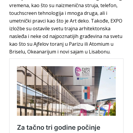
vremena, kao što su naizmenična struja, telefon,
touchscreen tehnologija i mnoga druga, ali i
umetnički pravci kao što je Art deko. Takođe, EXPO
izložbe su ostavile svetu trajna arhitektonska
nasleđa i neke od najpoznatijih građevina na svetu
kao što su Ajfelov toranj u Parizu ili Atomium u
Briselu, Okeanarijum i novi sajam u Lisabonu.