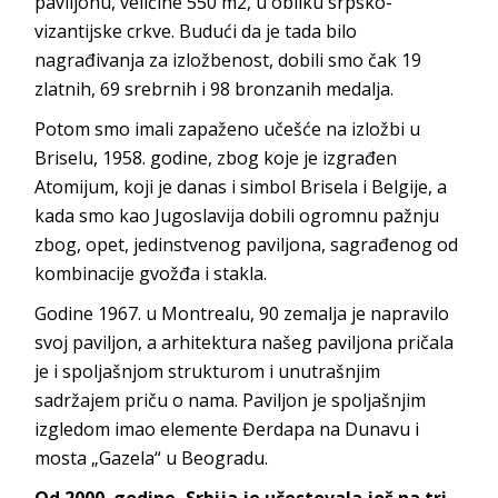
paviljonu, veličine 550 m2, u obliku srpsko-
vizantijske crkve. Budući da je tada bilo
nagrađivanja za izložbenost, dobili smo čak 19
zlatnih, 69 srebrnih i 98 bronzanih medalja.
Potom smo imali zapaženo učešće na izložbi u
Briselu, 1958. godine, zbog koje je izgrađen
Atomijum, koji je danas i simbol Brisela i Belgije, a
kada smo kao Jugoslavija dobili ogromnu pažnju
zbog, opet, jedinstvenog paviljona, sagrađenog od
kombinacije gvožđa i stakla.
Godine 1967. u Montrealu, 90 zemalja je napravilo
svoj paviljon, a arhitektura našeg paviljona pričala
je i spoljašnjom strukturom i unutrašnjim
sadržajem priču o nama. Paviljon je spoljašnjim
izgledom imao elemente Đerdapa na Dunavu i
mosta „Gazela“ u Beogradu.